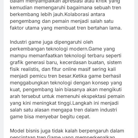
dalam menyampaikan apresiasi atau kritik yang
kemudian memengaruhi bagaimana sebuah tren
berkembang lebih jauh.Kolaborasi antara
pengembang dan pemain menjadi salah satu
faktor utama yang membuat tren bertahan lama.
Industri game juga dipengaruhi oleh
perkembangan teknologi modern.Game yang
mampu memanfaatkan teknologi terbaru seperti
grafik generasi baru, kecerdasan buatan, sistem
fisik realistis, dan fitur online masif sering kali
menjadi pemicu tren besar.Ketika game berhasil
menggabungkan teknologi dengan konsep yang
kuat, pengembang lain biasanya akan mengikuti
arah tersebut untuk memenuhi ekspektasi pemain
yang kini meningkat tinggi.Langkah ini menjadi
salah satu alasan mengapa tren dalam industri
game bisa menyebar begitu cepat.
Model bisnis juga tidak kalah berpengaruh dalam
penciptaan tren.Game yang memperkenalkan