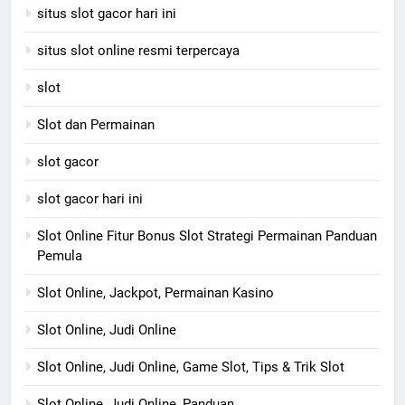
situs slot gacor hari ini
situs slot online resmi terpercaya
slot
Slot dan Permainan
slot gacor
slot gacor hari ini
Slot Online Fitur Bonus Slot Strategi Permainan Panduan
Pemula
Slot Online, Jackpot, Permainan Kasino
Slot Online, Judi Online
Slot Online, Judi Online, Game Slot, Tips & Trik Slot
Slot Online, Judi Online, Panduan