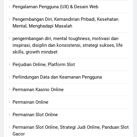
Pengalaman Pengguna (UX) & Desain Web
Pengembangan Diri, Kemandirian Pribadi, Kesehatan
Mental, Menghadapi Masalah
pengembangan diri, mental toughness, motivasi dan
inspirasi, disiplin dan konsistensi, strategi sukses, life
skills, growth mindset
Perjudian Online, Platform Slot
Perlindungan Data dan Keamanan Pengguna
Permainan Kasino Online
Permainan Online
Permainan Slot Online
Permainan Slot Online, Strategi Judi Online, Panduan Slot
Gacor