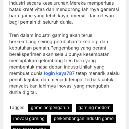
industri secara keseluruhan.Mereka memperluas
batas kreativitas dan mendorong lahirnya generasi
baru game yang lebih kaya, imersif, dan relevan
bagi pemain di seluruh dunia.
Tren dalam industri gaming akan terus
berkembang seiring perubahan teknologi dan
kebutuhan pemain.Pengembang yang berani
bereksperimen akan selalu punya kesempatan
menciptakan gelombang tren baru yang
membentuk masa depan industri.Inilah yang
membuat dunia
login kaya787
tetap menarik selalu
penuh kejutan dan menjadi tempat terbaik untuk
menyaksikan lahirnya inovasi yang mengubah
dunia digital.
Tagged:
game berpengaruh
gaming modern
inovasi gaming
perkembangan industri game