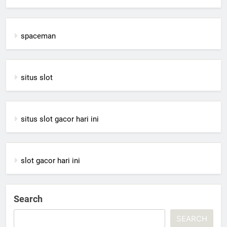
spaceman
situs slot
situs slot gacor hari ini
slot gacor hari ini
Search
SEARCH