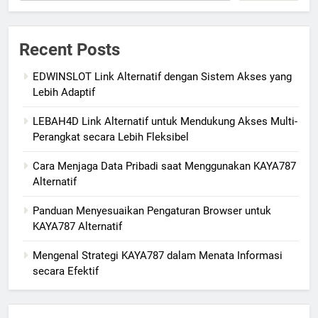
Recent Posts
EDWINSLOT Link Alternatif dengan Sistem Akses yang
Lebih Adaptif
LEBAH4D Link Alternatif untuk Mendukung Akses Multi-
Perangkat secara Lebih Fleksibel
Cara Menjaga Data Pribadi saat Menggunakan KAYA787
Alternatif
Panduan Menyesuaikan Pengaturan Browser untuk
KAYA787 Alternatif
Mengenal Strategi KAYA787 dalam Menata Informasi
secara Efektif