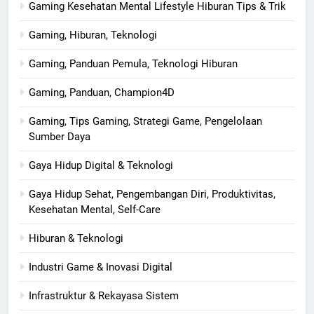
Gaming Kesehatan Mental Lifestyle Hiburan Tips & Trik
Gaming, Hiburan, Teknologi
Gaming, Panduan Pemula, Teknologi Hiburan
Gaming, Panduan, Champion4D
Gaming, Tips Gaming, Strategi Game, Pengelolaan
Sumber Daya
Gaya Hidup Digital & Teknologi
Gaya Hidup Sehat, Pengembangan Diri, Produktivitas,
Kesehatan Mental, Self-Care
Hiburan & Teknologi
Industri Game & Inovasi Digital
Infrastruktur & Rekayasa Sistem