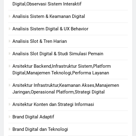
Digital,Observasi Sistem Interaktif
Analisis Sistem & Keamanan Digital
Analisis Sistem Digital & UX Behavior
Analisis Slot & Tren Harian
Analisis Slot Digital & Studi Simulasi Pemain
Arsitektur Backend,Infrastruktur Sistem,Platform
Digital,Manajemen Teknologi,Performa Layanan
Arsitektur Infrastruktur,Keamanan Akses,Manajemen
Jaringan,Operasional Platform,Strategi Digital
Arsitektur Konten dan Strategi Informasi
Brand Digital Adaptif
Brand Digital dan Teknologi