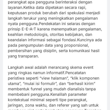
perangkat apa pengguna berinteraksi dengan
layanan.Ketika data dipetakan secara rapi,
keputusan produk berubah dari spekulasi menjadi
langkah terukur yang meningkatkan pengalaman
nyata pengguna.Pendekatan ini selaras dengan
prinsip E-E-A-T karena menempatkan pengalaman,
keahlian metodologis, otoritas kebijakan, dan
keandalan informasi sebagai fondasi.Kuncinya ada
pada pengumpulan data yang proporsional,
pembersihan yang disiplin, serta komunikasi hasil
yang transparan.
Langkah awal adalah merancang skema event
yang ringkas namun informatif.Pencatatan
peristiwa seperti “view halaman”, “klik komponen
utama”, “mulai isi formulir”, dan “berhasil kirim”
membentuk funnel yang mudah dianalisis tanpa
membebani pengguna.Kenalilah parameter
kontekstual minimal seperti tipe perangkat,
jaringan, zona waktu, dan referer yang sah untuk