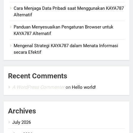
Cara Menjaga Data Pribadi saat Menggunakan KAYA787
Alternatif
Panduan Menyesuaikan Pengaturan Browser untuk
KAYA787 Alternatif
Mengenal Strategi KAYA787 dalam Menata Informasi
secara Efektif
Recent Comments
A WordPress Commenter
on
Hello world!
Archives
July 2026