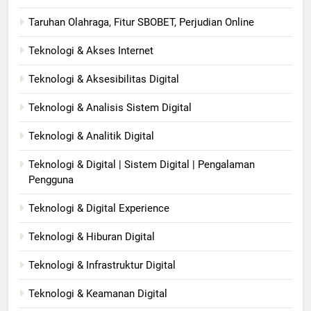
Taruhan Olahraga, Fitur SBOBET, Perjudian Online
Teknologi & Akses Internet
Teknologi & Aksesibilitas Digital
Teknologi & Analisis Sistem Digital
Teknologi & Analitik Digital
Teknologi & Digital | Sistem Digital | Pengalaman
Pengguna
Teknologi & Digital Experience
Teknologi & Hiburan Digital
Teknologi & Infrastruktur Digital
Teknologi & Keamanan Digital