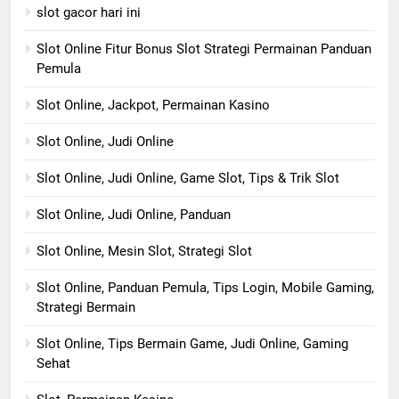
slot gacor hari ini
Slot Online Fitur Bonus Slot Strategi Permainan Panduan
Pemula
Slot Online, Jackpot, Permainan Kasino
Slot Online, Judi Online
Slot Online, Judi Online, Game Slot, Tips & Trik Slot
Slot Online, Judi Online, Panduan
Slot Online, Mesin Slot, Strategi Slot
Slot Online, Panduan Pemula, Tips Login, Mobile Gaming,
Strategi Bermain
Slot Online, Tips Bermain Game, Judi Online, Gaming
Sehat