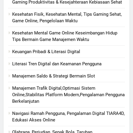
Gaming Produktivitas & Kesejahteraan Kebiasaan Sehat
Kesehatan Fisik, Kesehatan Mental, Tips Gaming Sehat,
Game Online, Pengelolaan Waktu
Kesehatan Mental Game Online Keseimbangan Hidup
Tips Bermain Game Manajemen Waktu
Keuangan Pribadi & Literasi Digital
Literasi Tren Digital dan Keamanan Pengguna
Manajemen Saldo & Strategi Bermain Slot
Manajemen Trafik Digital,Optimasi Sistem
Online,Stabilitas Platform Modern,Pengalaman Pengguna
Berkelanjutan
Navigasi Ramah Pengguna, Pengalaman Digital TIARA4D,
Edukasi Akses Online
Olahraga, Perjudian, Sepak Bola, Taruhan