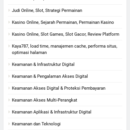
Judi Online, Slot, Strategi Permainan
Kasino Online, Sejarah Permainan, Permainan Kasino
Kasino Online, Slot Games, Slot Gacor, Review Platform
Kaya787, load time, manajemen cache, performa situs,
optimasi halaman
Keamanan & Infrastruktur Digital
Keamanan & Pengalaman Akses Digital
Keamanan Akses Digital & Proteksi Pembayaran
Keamanan Akses Multi-Perangkat
Keamanan Aplikasi & Infrastruktur Digital
Keamanan dan Teknologi