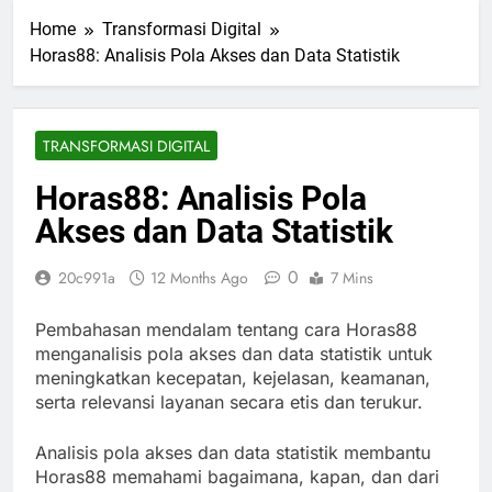
Home
Transformasi Digital
Horas88: Analisis Pola Akses dan Data Statistik
TRANSFORMASI DIGITAL
Horas88: Analisis Pola
Akses dan Data Statistik
0
20c991a
12 Months Ago
7 Mins
Pembahasan mendalam tentang cara Horas88
menganalisis pola akses dan data statistik untuk
meningkatkan kecepatan, kejelasan, keamanan,
serta relevansi layanan secara etis dan terukur.
Analisis pola akses dan data statistik membantu
Horas88 memahami bagaimana, kapan, dan dari