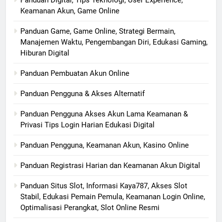
Panduan Digital, Tips Teknologi, User Experience,
Keamanan Akun, Game Online
Panduan Game, Game Online, Strategi Bermain,
Manajemen Waktu, Pengembangan Diri, Edukasi Gaming,
Hiburan Digital
Panduan Pembuatan Akun Online
Panduan Pengguna & Akses Alternatif
Panduan Pengguna Akses Akun Lama Keamanan &
Privasi Tips Login Harian Edukasi Digital
Panduan Pengguna, Keamanan Akun, Kasino Online
Panduan Registrasi Harian dan Keamanan Akun Digital
Panduan Situs Slot, Informasi Kaya787, Akses Slot
Stabil, Edukasi Pemain Pemula, Keamanan Login Online,
Optimalisasi Perangkat, Slot Online Resmi