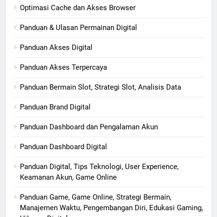
Optimasi Cache dan Akses Browser
Panduan & Ulasan Permainan Digital
Panduan Akses Digital
Panduan Akses Terpercaya
Panduan Bermain Slot, Strategi Slot, Analisis Data
Panduan Brand Digital
Panduan Dashboard dan Pengalaman Akun
Panduan Dashboard Digital
Panduan Digital, Tips Teknologi, User Experience,
Keamanan Akun, Game Online
Panduan Game, Game Online, Strategi Bermain,
Manajemen Waktu, Pengembangan Diri, Edukasi Gaming,