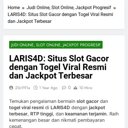
Home
Judi Online, Slot Online, Jackpot Progresif
LARIS4D: Situs Slot Gacor dengan Togel Viral Resmi
dan Jackpot Terbesar
JUDI ONLINE, SLOT ONLINE, JACKPOT PROGRESIF
LARIS4D: Situs Slot Gacor
dengan Togel Viral Resmi
dan Jackpot Terbesar
0
20c991a
1 Year Ago
10 Mins
Temukan pengalaman bermain
slot gacor
dan
togel viral resmi
di
LARIS4D
dengan
jackpot
terbesar
,
RTP tinggi
, dan
keamanan terjamin
. Raih
kemenangan besar dan nikmati pembayaran
cepat.