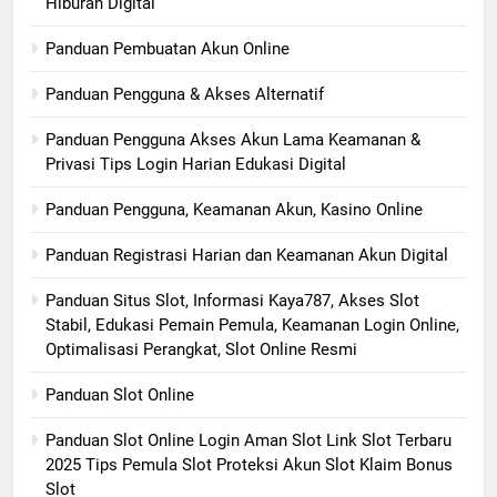
Hiburan Digital
Panduan Pembuatan Akun Online
Panduan Pengguna & Akses Alternatif
Panduan Pengguna Akses Akun Lama Keamanan &
Privasi Tips Login Harian Edukasi Digital
Panduan Pengguna, Keamanan Akun, Kasino Online
Panduan Registrasi Harian dan Keamanan Akun Digital
Panduan Situs Slot, Informasi Kaya787, Akses Slot
Stabil, Edukasi Pemain Pemula, Keamanan Login Online,
Optimalisasi Perangkat, Slot Online Resmi
Panduan Slot Online
Panduan Slot Online Login Aman Slot Link Slot Terbaru
2025 Tips Pemula Slot Proteksi Akun Slot Klaim Bonus
Slot