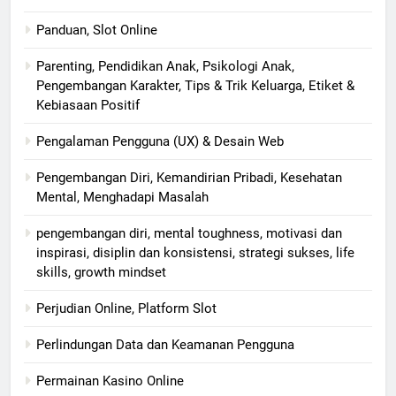
Panduan, Slot Online
Parenting, Pendidikan Anak, Psikologi Anak,
Pengembangan Karakter, Tips & Trik Keluarga, Etiket &
Kebiasaan Positif
Pengalaman Pengguna (UX) & Desain Web
Pengembangan Diri, Kemandirian Pribadi, Kesehatan
Mental, Menghadapi Masalah
pengembangan diri, mental toughness, motivasi dan
inspirasi, disiplin dan konsistensi, strategi sukses, life
skills, growth mindset
Perjudian Online, Platform Slot
Perlindungan Data dan Keamanan Pengguna
Permainan Kasino Online