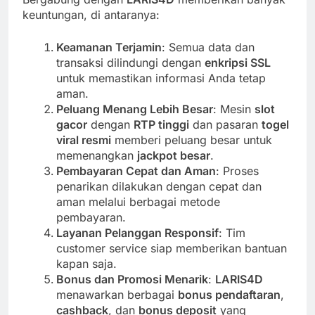
keuntungan, di antaranya:
Keamanan Terjamin
: Semua data dan
transaksi dilindungi dengan
enkripsi SSL
untuk memastikan informasi Anda tetap
aman.
Peluang Menang Lebih Besar
: Mesin
slot
gacor
dengan
RTP tinggi
dan pasaran
togel
viral resmi
memberi peluang besar untuk
memenangkan
jackpot besar
.
Pembayaran Cepat dan Aman
: Proses
penarikan dilakukan dengan cepat dan
aman melalui berbagai metode
pembayaran.
Layanan Pelanggan Responsif
: Tim
customer service siap memberikan bantuan
kapan saja.
Bonus dan Promosi Menarik
:
LARIS4D
menawarkan berbagai
bonus pendaftaran
,
cashback
, dan
bonus deposit
yang