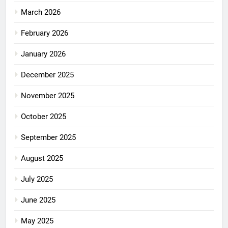
March 2026
February 2026
January 2026
December 2025
November 2025
October 2025
September 2025
August 2025
July 2025
June 2025
May 2025