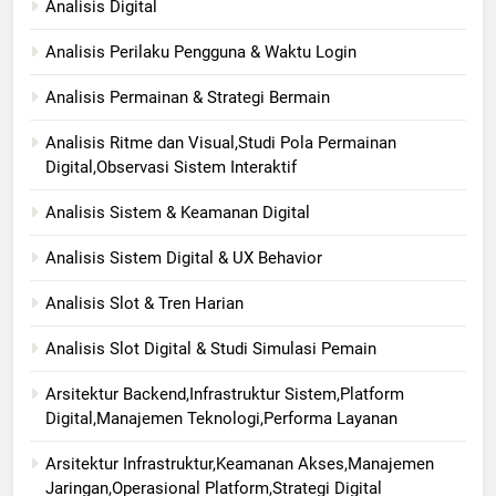
Analisis Digital
Analisis Perilaku Pengguna & Waktu Login
Analisis Permainan & Strategi Bermain
Analisis Ritme dan Visual,Studi Pola Permainan
Digital,Observasi Sistem Interaktif
Analisis Sistem & Keamanan Digital
Analisis Sistem Digital & UX Behavior
Analisis Slot & Tren Harian
Analisis Slot Digital & Studi Simulasi Pemain
Arsitektur Backend,Infrastruktur Sistem,Platform
Digital,Manajemen Teknologi,Performa Layanan
Arsitektur Infrastruktur,Keamanan Akses,Manajemen
Jaringan,Operasional Platform,Strategi Digital