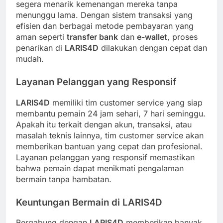
segera menarik kemenangan mereka tanpa
menunggu lama. Dengan sistem transaksi yang
efisien dan berbagai metode pembayaran yang
aman seperti
transfer bank
dan
e-wallet
, proses
penarikan di
LARIS4D
dilakukan dengan cepat dan
mudah.
Layanan Pelanggan yang Responsif
LARIS4D
memiliki tim customer service yang siap
membantu pemain 24 jam sehari, 7 hari seminggu.
Apakah itu terkait dengan akun, transaksi, atau
masalah teknis lainnya, tim customer service akan
memberikan bantuan yang cepat dan profesional.
Layanan pelanggan yang responsif memastikan
bahwa pemain dapat menikmati pengalaman
bermain tanpa hambatan.
Keuntungan Bermain di LARIS4D
Bergabung dengan
LARIS4D
memberikan banyak