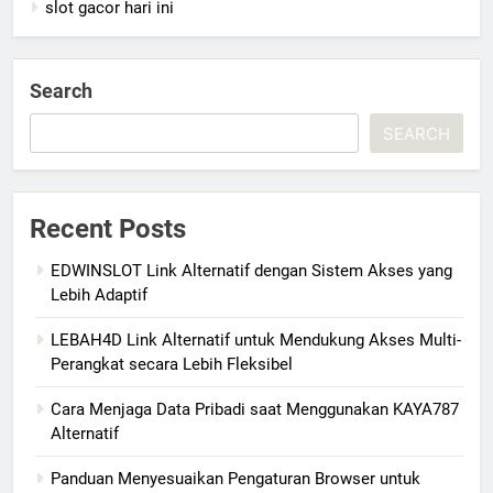
slot gacor hari ini
Search
SEARCH
Recent Posts
EDWINSLOT Link Alternatif dengan Sistem Akses yang
Lebih Adaptif
LEBAH4D Link Alternatif untuk Mendukung Akses Multi-
Perangkat secara Lebih Fleksibel
Cara Menjaga Data Pribadi saat Menggunakan KAYA787
Alternatif
Panduan Menyesuaikan Pengaturan Browser untuk