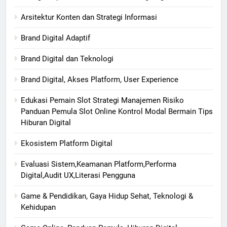
Arsitektur Konten dan Strategi Informasi
Brand Digital Adaptif
Brand Digital dan Teknologi
Brand Digital, Akses Platform, User Experience
Edukasi Pemain Slot Strategi Manajemen Risiko
Panduan Pemula Slot Online Kontrol Modal Bermain Tips
Hiburan Digital
Ekosistem Platform Digital
Evaluasi Sistem,Keamanan Platform,Performa
Digital,Audit UX,Literasi Pengguna
Game & Pendidikan, Gaya Hidup Sehat, Teknologi &
Kehidupan