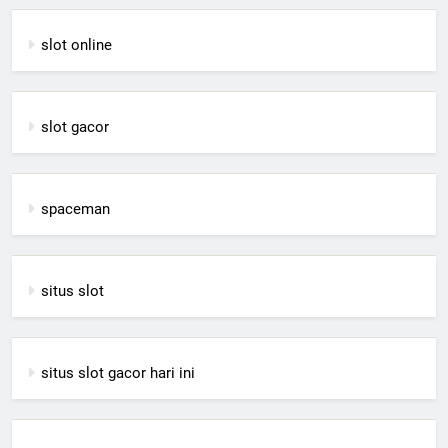
slot online
slot gacor
spaceman
situs slot
situs slot gacor hari ini