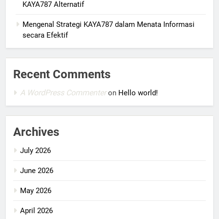
KAYA787 Alternatif
Mengenal Strategi KAYA787 dalam Menata Informasi
secara Efektif
Recent Comments
A WordPress Commenter
on
Hello world!
Archives
July 2026
June 2026
May 2026
April 2026