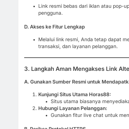
Link resmi bebas dari iklan atau po
pengguna.
D. Akses ke Fitur Lengkap
Melalui link resmi, Anda tetap dapat m
transaksi, dan layanan pelanggan.
3.
Langkah Aman Mengakses Link Alter
A. Gunakan Sumber Resmi untuk Mendapatk
Kunjungi Situs Utama Horas88:
Situs utama biasanya menyediakan 
Hubungi Layanan Pelanggan:
Gunakan fitur live chat untuk me
B. Periksa Protokol HTTPS