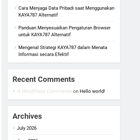
Cara Menjaga Data Pribadi saat Menggunakan
KAYA787 Alternatif
Panduan Menyesuaikan Pengaturan Browser
untuk KAYA787 Alternatif
Mengenal Strategi KAYA787 dalam Menata
Informasi secara Efektif
Recent Comments
A WordPress Commenter
on
Hello world!
Archives
July 2026