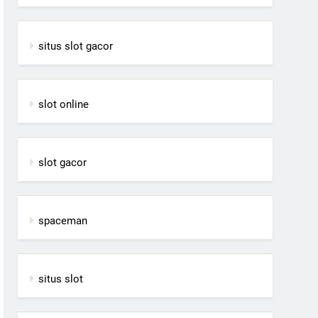
situs slot gacor
slot online
slot gacor
spaceman
situs slot