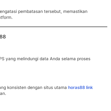
 mengatasi pembatasan tersebut, memastikan
tform.
s88
PS yang melindungi data Anda selama proses
 yang konsisten dengan situs utama
horas88 link
an.