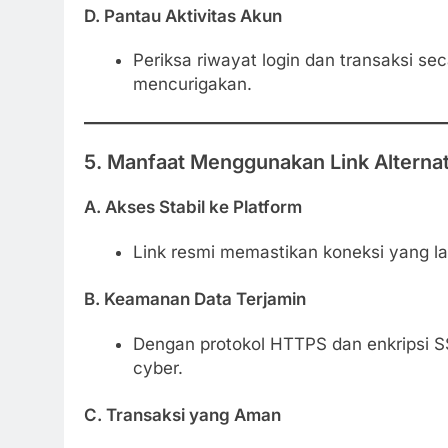
D. Pantau Aktivitas Akun
Periksa riwayat login dan transaksi se
mencurigakan.
5.
Manfaat Menggunakan Link Alterna
A. Akses Stabil ke Platform
Link resmi memastikan koneksi yang la
B. Keamanan Data Terjamin
Dengan protokol HTTPS dan enkripsi SS
cyber.
C. Transaksi yang Aman