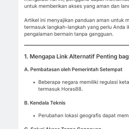
untuk memberikan akses yang aman dan lanc
Artikel ini menyajikan panduan aman untuk me
termasuk langkah-langkah yang perlu Anda ik
pengalaman bermain tanpa gangguan.
1.
Mengapa Link Alternatif Penting ba
A. Pembatasan oleh Pemerintah Setempat
Beberapa negara memiliki regulasi keta
termasuk Horas88.
B. Kendala Teknis
Perubahan lokasi geografis dapat meme