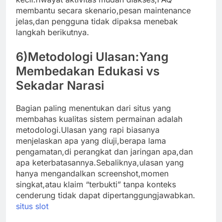
membantu secara skenario,pesan maintenance
jelas,dan pengguna tidak dipaksa menebak
langkah berikutnya.
6)Metodologi Ulasan:Yang
Membedakan Edukasi vs
Sekadar Narasi
Bagian paling menentukan dari situs yang
membahas kualitas sistem permainan adalah
metodologi.Ulasan yang rapi biasanya
menjelaskan apa yang diuji,berapa lama
pengamatan,di perangkat dan jaringan apa,dan
apa keterbatasannya.Sebaliknya,ulasan yang
hanya mengandalkan screenshot,momen
singkat,atau klaim “terbukti” tanpa konteks
cenderung tidak dapat dipertanggungjawabkan.
situs slot