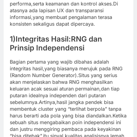
performa,serta keamanan dan kontrol akses.Di
atasnya ada lapisan UX dan transparansi
informasi,yang membuat pengalaman terasa
konsisten sekaligus dapat dipercaya.
1)Integritas Hasil:RNG dan
Prinsip Independensi
Bagian pertama yang wajib dibahas adalah
integritas hasil,yang biasanya merujuk pada RNG
(Random Number Generator).Situs yang serius
akan menjelaskan bahwa RNG menghasilkan
keluaran acak sesuai aturan permainan,dan tiap
putaran idealnya independen dari putaran
sebelumnya.Artinya,hasil jangka pendek bisa
membentuk cluster yang “terlihat berpola” tanpa
harus berarti ada pola yang bisa diandalkan.Ketika
sebuah situs mengabaikan poin independensi ini
dan justru menggiring pembaca pada keyakinan
“bisa ditebak”,itu sinyal kualitas analisisnya lemah.