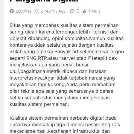
0
20c991a
6 Months Ago
9 Mins
Situs yang membahas kualitas sistem permainan
sering dicari karena terdengar lebih “teknis” dan
objektif dibanding opini komunitas.Namun kualitas
kontennya tidak selalu sejalan dengan kualitas
istilah yang dipakai.Banyak artikel memakai jargon
seperti RNG,RTP,atau “server stabil”,tetapi tidak
menjelaskan apa yang benar-benar
diuji,bagaimana metrik dibaca,dan batasan
interpretasinya.Agar tidak terjebak narasi yang
meyakinkan tapi kosong,Anda perlu memahami
pilar teknis apa saja yang seharusnya dibahas
ketika sebuah situs mengklaim mengevaluasi
kualitas sistem permainan.
Kualitas sistem permainan berbasis digital pada
dasarnya mencakup tiga dimensi besar:integritas
mekanisme hasil,ketahanan infrastruktur dan