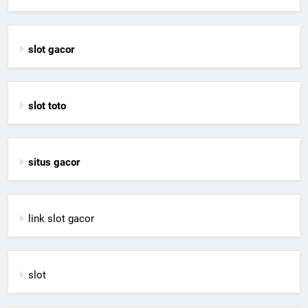
slot gacor
slot toto
situs gacor
link slot gacor
slot