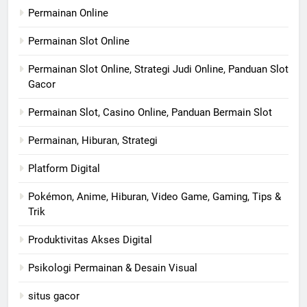
Permainan Online
Permainan Slot Online
Permainan Slot Online, Strategi Judi Online, Panduan Slot
Gacor
Permainan Slot, Casino Online, Panduan Bermain Slot
Permainan, Hiburan, Strategi
Platform Digital
Pokémon, Anime, Hiburan, Video Game, Gaming, Tips &
Trik
Produktivitas Akses Digital
Psikologi Permainan & Desain Visual
situs gacor