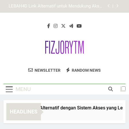
Skip
Cara Menjaga Data Pribadi saat Menggunakan
to
KAYA787 Alternatif
content
Panduan Menyesuaikan Pengaturan Browser
untuk KAYA787 Alternatif
EDWINSLOT Link Alternatif dengan Sistem Akses
yang Lebih Adaptif
LEBAH4D Link Alternatif untuk Mendukung Akses
Multi-Perangkat secara Lebih Fleksibel
Cara Menjaga Data Pribadi saat Menggunakan
KAYA787 Alternatif
Fizjo Rytm
Dapatkan Perawatan Fisioterapi Profesional
Panduan Menyesuaikan Pengaturan Browser
NEWSLETTER
RANDOM NEWS
untuk KAYA787 Alternatif
Di Fizjo Rytm Untuk Kesehatan Tubuh
Optimal.
MENU
WINSLOT Link Alternatif dengan Sistem Akses yang Lebih Ada
HEADLINES
Weeks Ago