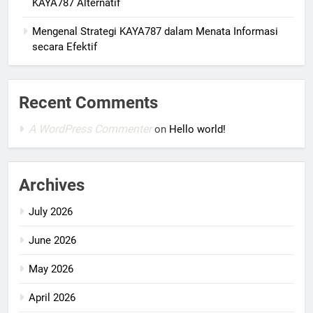
KAYA787 Alternatif
Mengenal Strategi KAYA787 dalam Menata Informasi
secara Efektif
Recent Comments
A WordPress Commenter
on
Hello world!
Archives
July 2026
June 2026
May 2026
April 2026