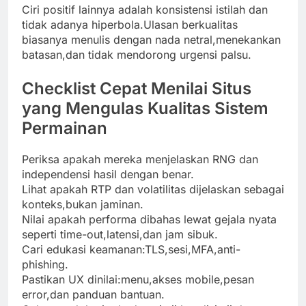
Ciri positif lainnya adalah konsistensi istilah dan
tidak adanya hiperbola.Ulasan berkualitas
biasanya menulis dengan nada netral,menekankan
batasan,dan tidak mendorong urgensi palsu.
Checklist Cepat Menilai Situs
yang Mengulas Kualitas Sistem
Permainan
Periksa apakah mereka menjelaskan RNG dan
independensi hasil dengan benar.
Lihat apakah RTP dan volatilitas dijelaskan sebagai
konteks,bukan jaminan.
Nilai apakah performa dibahas lewat gejala nyata
seperti time-out,latensi,dan jam sibuk.
Cari edukasi keamanan:TLS,sesi,MFA,anti-
phishing.
Pastikan UX dinilai:menu,akses mobile,pesan
error,dan panduan bantuan.