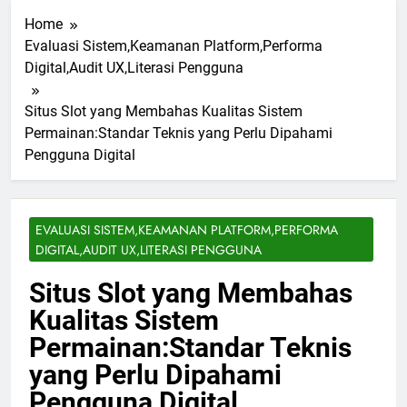
Home
Evaluasi Sistem,Keamanan Platform,Performa
Digital,Audit UX,Literasi Pengguna
Situs Slot yang Membahas Kualitas Sistem
Permainan:Standar Teknis yang Perlu Dipahami
Pengguna Digital
EVALUASI SISTEM,KEAMANAN PLATFORM,PERFORMA
DIGITAL,AUDIT UX,LITERASI PENGGUNA
Situs Slot yang Membahas
Kualitas Sistem
Permainan:Standar Teknis
yang Perlu Dipahami
Pengguna Digital