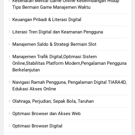
Kesehatan Mental Game Online Keseimbangan Hidup
Tips Bermain Game Manajemen Waktu
Keuangan Pribadi & Literasi Digital
Literasi Tren Digital dan Keamanan Pengguna
Manajemen Saldo & Strategi Bermain Slot
Manajemen Trafik Digital,Optimasi Sistem
Online,Stabilitas Platform Modern,Pengalaman Pengguna
Berkelanjutan
Navigasi Ramah Pengguna, Pengalaman Digital TIARA4D,
Edukasi Akses Online
Olahraga, Perjudian, Sepak Bola, Taruhan
Optimasi Browser dan Akses Web
Optimasi Browser Digital