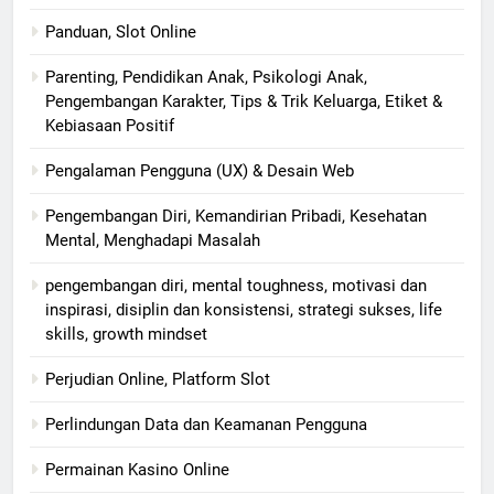
Panduan, Slot Online
Parenting, Pendidikan Anak, Psikologi Anak,
Pengembangan Karakter, Tips & Trik Keluarga, Etiket &
Kebiasaan Positif
Pengalaman Pengguna (UX) & Desain Web
Pengembangan Diri, Kemandirian Pribadi, Kesehatan
Mental, Menghadapi Masalah
pengembangan diri, mental toughness, motivasi dan
inspirasi, disiplin dan konsistensi, strategi sukses, life
skills, growth mindset
Perjudian Online, Platform Slot
Perlindungan Data dan Keamanan Pengguna
Permainan Kasino Online