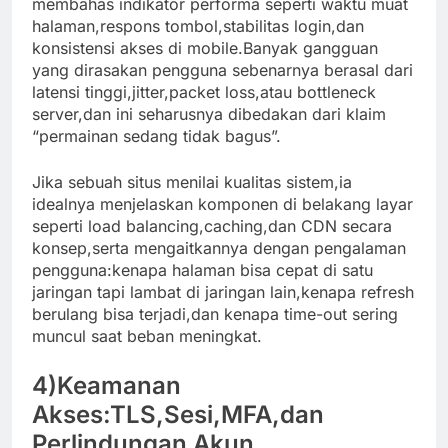
membahas indikator performa seperti waktu muat
halaman,respons tombol,stabilitas login,dan
konsistensi akses di mobile.Banyak gangguan
yang dirasakan pengguna sebenarnya berasal dari
latensi tinggi,jitter,packet loss,atau bottleneck
server,dan ini seharusnya dibedakan dari klaim
“permainan sedang tidak bagus”.
Jika sebuah situs menilai kualitas sistem,ia
idealnya menjelaskan komponen di belakang layar
seperti load balancing,caching,dan CDN secara
konsep,serta mengaitkannya dengan pengalaman
pengguna:kenapa halaman bisa cepat di satu
jaringan tapi lambat di jaringan lain,kenapa refresh
berulang bisa terjadi,dan kenapa time-out sering
muncul saat beban meningkat.
4)Keamanan
Akses:TLS,Sesi,MFA,dan
Perlindungan Akun