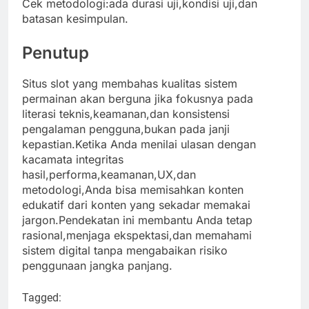
Cek metodologi:ada durasi uji,kondisi uji,dan
batasan kesimpulan.
Penutup
Situs slot yang membahas kualitas sistem
permainan akan berguna jika fokusnya pada
literasi teknis,keamanan,dan konsistensi
pengalaman pengguna,bukan pada janji
kepastian.Ketika Anda menilai ulasan dengan
kacamata integritas
hasil,performa,keamanan,UX,dan
metodologi,Anda bisa memisahkan konten
edukatif dari konten yang sekadar memakai
jargon.Pendekatan ini membantu Anda tetap
rasional,menjaga ekspektasi,dan memahami
sistem digital tanpa mengabaikan risiko
penggunaan jangka panjang.
Tagged: