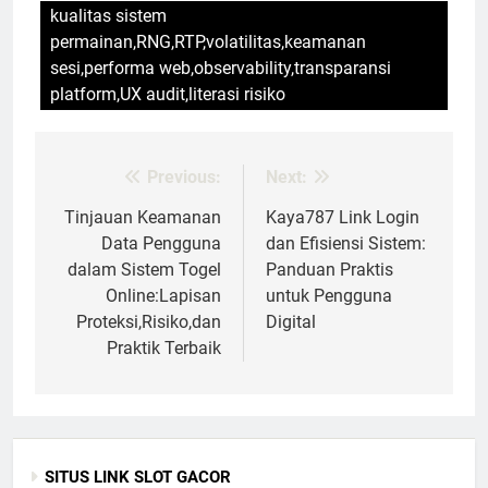
kualitas sistem
permainan,RNG,RTP,volatilitas,keamanan
sesi,performa web,observability,transparansi
platform,UX audit,literasi risiko
Previous:
Next:
Post
navigation
Tinjauan Keamanan
Kaya787 Link Login
Data Pengguna
dan Efisiensi Sistem:
dalam Sistem Togel
Panduan Praktis
Online:Lapisan
untuk Pengguna
Proteksi,Risiko,dan
Digital
Praktik Terbaik
SITUS LINK SLOT GACOR