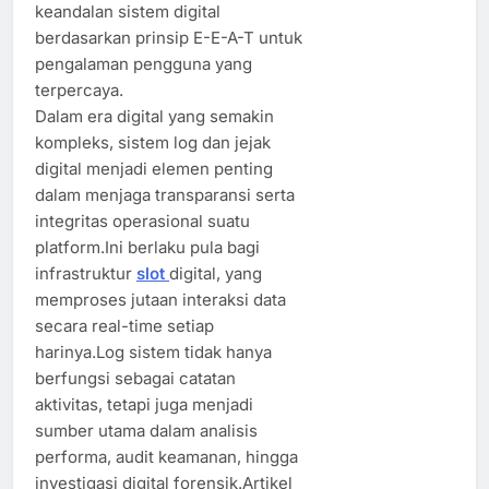
keandalan sistem digital
berdasarkan prinsip E-E-A-T untuk
pengalaman pengguna yang
terpercaya.
Dalam era digital yang semakin
kompleks, sistem log dan jejak
digital menjadi elemen penting
dalam menjaga transparansi serta
integritas operasional suatu
platform.Ini berlaku pula bagi
infrastruktur
slot
digital, yang
memproses jutaan interaksi data
secara real-time setiap
harinya.Log sistem tidak hanya
berfungsi sebagai catatan
aktivitas, tetapi juga menjadi
sumber utama dalam analisis
performa, audit keamanan, hingga
investigasi digital forensik.Artikel