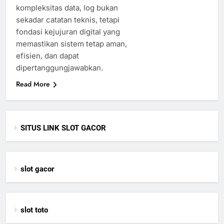
kompleksitas data, log bukan
sekadar catatan teknis, tetapi
fondasi kejujuran digital yang
memastikan sistem tetap aman,
efisien, dan dapat
dipertanggungjawabkan.
Read More
SITUS LINK SLOT GACOR
slot gacor
slot toto