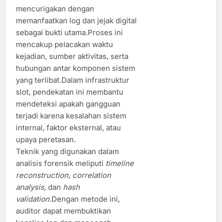
mencurigakan dengan
memanfaatkan log dan jejak digital
sebagai bukti utama.Proses ini
mencakup pelacakan waktu
kejadian, sumber aktivitas, serta
hubungan antar komponen sistem
yang terlibat.Dalam infrastruktur
slot, pendekatan ini membantu
mendeteksi apakah gangguan
terjadi karena kesalahan sistem
internal, faktor eksternal, atau
upaya peretasan.
Teknik yang digunakan dalam
analisis forensik meliputi
timeline
reconstruction
,
correlation
analysis
, dan
hash
validation
.Dengan metode ini,
auditor dapat membuktikan