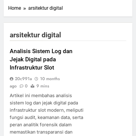
Home
arsitektur digital
arsitektur digital
Analisis Sistem Log dan
Jejak Digital pada
Infrastruktur Slot
20c991a
10 months
ago
0
9 mins
Artikel ini membahas analisis
sistem log dan jejak digital pada
infrastruktur slot modern, meliputi
fungsi audit, keamanan data, serta
peran analitik forensik dalam
memastikan transparansi dan