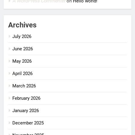
A WordPress Commenter
on
Hello world!
Archives
July 2026
June 2026
May 2026
April 2026
March 2026
February 2026
January 2026
December 2025