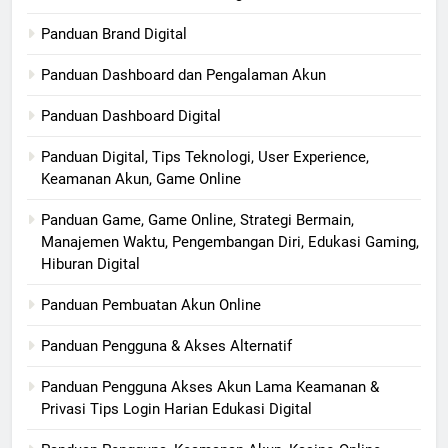
Panduan Brand Digital
Panduan Dashboard dan Pengalaman Akun
Panduan Dashboard Digital
Panduan Digital, Tips Teknologi, User Experience,
Keamanan Akun, Game Online
Panduan Game, Game Online, Strategi Bermain,
Manajemen Waktu, Pengembangan Diri, Edukasi Gaming,
Hiburan Digital
Panduan Pembuatan Akun Online
Panduan Pengguna & Akses Alternatif
Panduan Pengguna Akses Akun Lama Keamanan &
Privasi Tips Login Harian Edukasi Digital