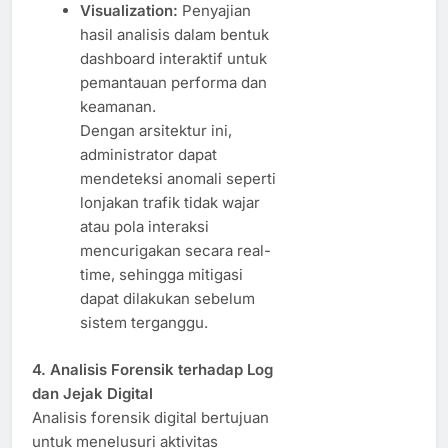
Visualization:
Penyajian
hasil analisis dalam bentuk
dashboard interaktif untuk
pemantauan performa dan
keamanan.
Dengan arsitektur ini,
administrator dapat
mendeteksi anomali seperti
lonjakan trafik tidak wajar
atau pola interaksi
mencurigakan secara real-
time, sehingga mitigasi
dapat dilakukan sebelum
sistem terganggu.
4. Analisis Forensik terhadap Log
dan Jejak Digital
Analisis forensik digital bertujuan
untuk menelusuri aktivitas