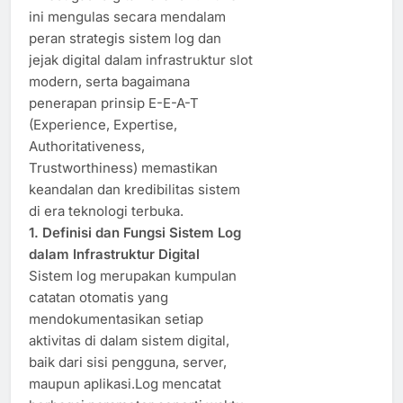
ini mengulas secara mendalam
peran strategis sistem log dan
jejak digital dalam infrastruktur slot
modern, serta bagaimana
penerapan prinsip E-E-A-T
(Experience, Expertise,
Authoritativeness,
Trustworthiness) memastikan
keandalan dan kredibilitas sistem
di era teknologi terbuka.
1. Definisi dan Fungsi Sistem Log
dalam Infrastruktur Digital
Sistem log merupakan kumpulan
catatan otomatis yang
mendokumentasikan setiap
aktivitas di dalam sistem digital,
baik dari sisi pengguna, server,
maupun aplikasi.Log mencatat