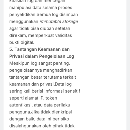
keaslian log dan mencegah
manipulasi data selama proses
penyelidikan.Semua log disimpan
menggunakan
immutable storage
agar tidak bisa diubah setelah
direkam, memperkuat validitas
bukti digital.
5. Tantangan Keamanan dan
Privasi dalam Pengelolaan Log
Meskipun log sangat penting,
pengelolaannya menghadirkan
tantangan besar terutama terkait
keamanan dan privasi.Data log
sering kali berisi informasi sensitif
seperti alamat IP, token
autentikasi, atau data perilaku
pengguna.Jika tidak dienkripsi
dengan baik, data ini berisiko
disalahgunakan oleh pihak tidak