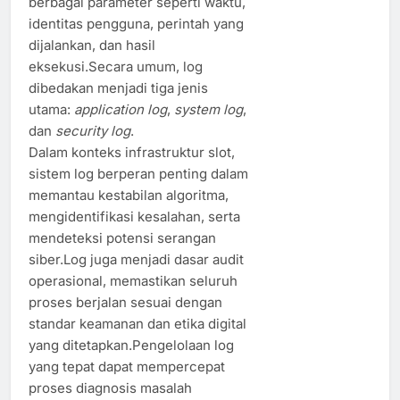
berbagai parameter seperti waktu,
identitas pengguna, perintah yang
dijalankan, dan hasil
eksekusi.Secara umum, log
dibedakan menjadi tiga jenis
utama:
application log
,
system log
,
dan
security log
.
Dalam konteks infrastruktur slot,
sistem log berperan penting dalam
memantau kestabilan algoritma,
mengidentifikasi kesalahan, serta
mendeteksi potensi serangan
siber.Log juga menjadi dasar audit
operasional, memastikan seluruh
proses berjalan sesuai dengan
standar keamanan dan etika digital
yang ditetapkan.Pengelolaan log
yang tepat dapat mempercepat
proses diagnosis masalah