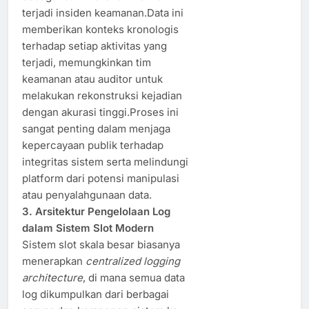
terjadi insiden keamanan.Data ini
memberikan konteks kronologis
terhadap setiap aktivitas yang
terjadi, memungkinkan tim
keamanan atau auditor untuk
melakukan rekonstruksi kejadian
dengan akurasi tinggi.Proses ini
sangat penting dalam menjaga
kepercayaan publik terhadap
integritas sistem serta melindungi
platform dari potensi manipulasi
atau penyalahgunaan data.
3. Arsitektur Pengelolaan Log
dalam Sistem Slot Modern
Sistem slot skala besar biasanya
menerapkan
centralized logging
architecture
, di mana semua data
log dikumpulkan dari berbagai