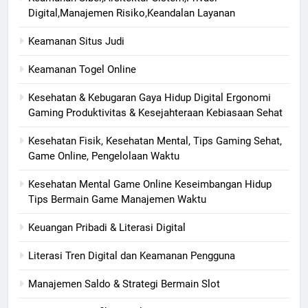
Digital,Manajemen Risiko,Keandalan Layanan
Keamanan Situs Judi
Keamanan Togel Online
Kesehatan & Kebugaran Gaya Hidup Digital Ergonomi
Gaming Produktivitas & Kesejahteraan Kebiasaan Sehat
Kesehatan Fisik, Kesehatan Mental, Tips Gaming Sehat,
Game Online, Pengelolaan Waktu
Kesehatan Mental Game Online Keseimbangan Hidup
Tips Bermain Game Manajemen Waktu
Keuangan Pribadi & Literasi Digital
Literasi Tren Digital dan Keamanan Pengguna
Manajemen Saldo & Strategi Bermain Slot