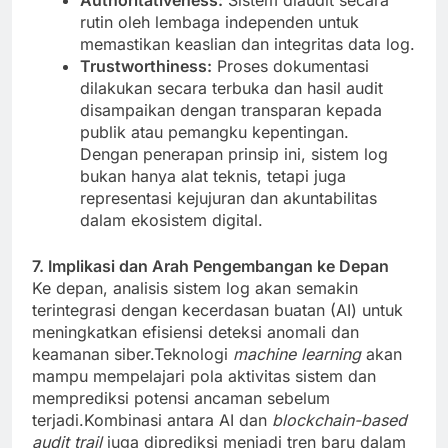
Authoritativeness:
Sistem diaudit secara
rutin oleh lembaga independen untuk
memastikan keaslian dan integritas data log.
Trustworthiness:
Proses dokumentasi
dilakukan secara terbuka dan hasil audit
disampaikan dengan transparan kepada
publik atau pemangku kepentingan.
Dengan penerapan prinsip ini, sistem log
bukan hanya alat teknis, tetapi juga
representasi kejujuran dan akuntabilitas
dalam ekosistem digital.
7. Implikasi dan Arah Pengembangan ke Depan
Ke depan, analisis sistem log akan semakin
terintegrasi dengan kecerdasan buatan (AI) untuk
meningkatkan efisiensi deteksi anomali dan
keamanan siber.Teknologi
machine learning
akan
mampu mempelajari pola aktivitas sistem dan
memprediksi potensi ancaman sebelum
terjadi.Kombinasi antara AI dan
blockchain-based
audit trail
juga diprediksi menjadi tren baru dalam