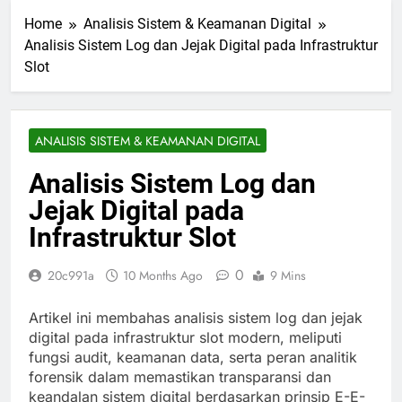
Home
Analisis Sistem & Keamanan Digital
Analisis Sistem Log dan Jejak Digital pada Infrastruktur
Slot
ANALISIS SISTEM & KEAMANAN DIGITAL
Analisis Sistem Log dan
Jejak Digital pada
Infrastruktur Slot
0
20c991a
10 Months Ago
9 Mins
Artikel ini membahas analisis sistem log dan jejak
digital pada infrastruktur slot modern, meliputi
fungsi audit, keamanan data, serta peran analitik
forensik dalam memastikan transparansi dan
keandalan sistem digital berdasarkan prinsip E-E-