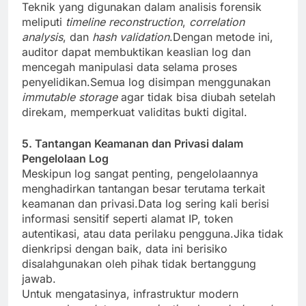
Teknik yang digunakan dalam analisis forensik
meliputi
timeline reconstruction
,
correlation
analysis
, dan
hash validation
.Dengan metode ini,
auditor dapat membuktikan keaslian log dan
mencegah manipulasi data selama proses
penyelidikan.Semua log disimpan menggunakan
immutable storage
agar tidak bisa diubah setelah
direkam, memperkuat validitas bukti digital.
5. Tantangan Keamanan dan Privasi dalam
Pengelolaan Log
Meskipun log sangat penting, pengelolaannya
menghadirkan tantangan besar terutama terkait
keamanan dan privasi.Data log sering kali berisi
informasi sensitif seperti alamat IP, token
autentikasi, atau data perilaku pengguna.Jika tidak
dienkripsi dengan baik, data ini berisiko
disalahgunakan oleh pihak tidak bertanggung
jawab.
Untuk mengatasinya, infrastruktur modern