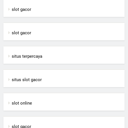
slot gacor
slot gacor
situs terpercaya
situs slot gacor
slot online
slot gacor