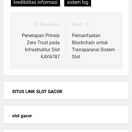
kredibilitas informasi
sistem log
Previous:
Next:
Post
navigation
Penerapan Prinsip
Pemanfaatan
Zero Trust pada
Blockchain untuk
Infrastruktur Slot
Transparansi Sistem
KAYA787
Slot
SITUS LINK SLOT GACOR
slot gacor