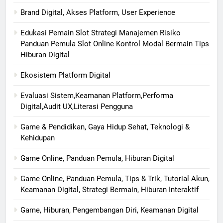
Brand Digital, Akses Platform, User Experience
Edukasi Pemain Slot Strategi Manajemen Risiko
Panduan Pemula Slot Online Kontrol Modal Bermain Tips
Hiburan Digital
Ekosistem Platform Digital
Evaluasi Sistem,Keamanan Platform,Performa
Digital,Audit UX,Literasi Pengguna
Game & Pendidikan, Gaya Hidup Sehat, Teknologi &
Kehidupan
Game Online, Panduan Pemula, Hiburan Digital
Game Online, Panduan Pemula, Tips & Trik, Tutorial Akun,
Keamanan Digital, Strategi Bermain, Hiburan Interaktif
Game, Hiburan, Pengembangan Diri, Keamanan Digital