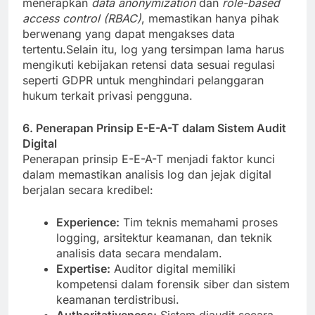
menerapkan
data anonymization
dan
role-based
access control (RBAC)
, memastikan hanya pihak
berwenang yang dapat mengakses data
tertentu.Selain itu, log yang tersimpan lama harus
mengikuti kebijakan retensi data sesuai regulasi
seperti GDPR untuk menghindari pelanggaran
hukum terkait privasi pengguna.
6. Penerapan Prinsip E-E-A-T dalam Sistem Audit
Digital
Penerapan prinsip E-E-A-T menjadi faktor kunci
dalam memastikan analisis log dan jejak digital
berjalan secara kredibel:
Experience:
Tim teknis memahami proses
logging, arsitektur keamanan, dan teknik
analisis data secara mendalam.
Expertise:
Auditor digital memiliki
kompetensi dalam forensik siber dan sistem
keamanan terdistribusi.