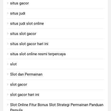
situs gacor
situs judi
situs judi slot online
situs slot gacor
situs slot gacor hari ini
situs slot online resmi terpercaya
slot
Slot dan Permainan
slot gacor
slot gacor hari ini
Slot Online Fitur Bonus Slot Strategi Permainan Panduan
Pemula