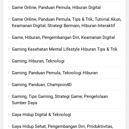
Game Online, Panduan Pemula, Hiburan Digital
Game Online, Panduan Pemula, Tips & Trik, Tutorial Akun,
Keamanan Digital, Strategi Bermain, Hiburan Interaktif
Game, Hiburan, Pengembangan Diri, Keamanan Digital
Gaming Kesehatan Mental Lifestyle Hiburan Tips & Trik
Gaming, Hiburan, Teknologi
Gaming, Panduan Pemula, Teknologi Hiburan
Gaming, Panduan, Champion4D
Gaming, Tips Gaming, Strategi Game, Pengelolaan
Sumber Daya
Gaya Hidup Digital & Teknologi
Gaya Hidup Sehat, Pengembangan Diri, Produktivitas,