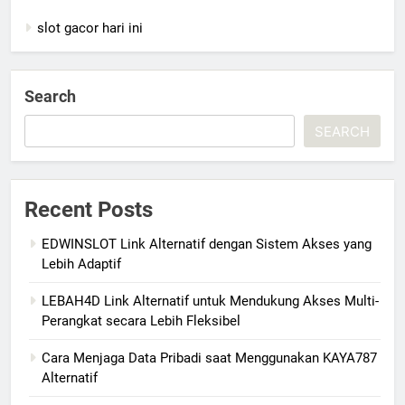
slot gacor hari ini
Search
SEARCH
Recent Posts
EDWINSLOT Link Alternatif dengan Sistem Akses yang
Lebih Adaptif
LEBAH4D Link Alternatif untuk Mendukung Akses Multi-
Perangkat secara Lebih Fleksibel
Cara Menjaga Data Pribadi saat Menggunakan KAYA787
Alternatif