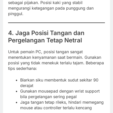
sebagai pijakan. Posisi kaki yang stabil
mengurangi ketegangan pada punggung dan
pinggul.
4. Jaga Posisi Tangan dan
Pergelangan Tetap Netral
Untuk pemain PC, posisi tangan sangat
menentukan kenyamanan saat bermain. Gunakan
posisi yang tidak menekuk terlalu tajam. Beberapa
tips sederhana:
Biarkan siku membentuk sudut sekitar 90
derajat
Gunakan mousepad dengan wrist support
bila pergelangan sering pegal
Jaga tangan tetap rileks, hindari memegang
mouse atau controller terlalu kencang