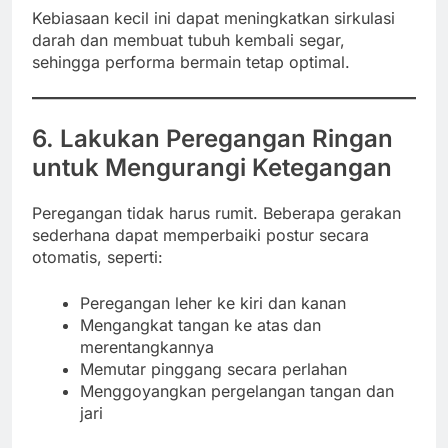
Kebiasaan kecil ini dapat meningkatkan sirkulasi
darah dan membuat tubuh kembali segar,
sehingga performa bermain tetap optimal.
6. Lakukan Peregangan Ringan
untuk Mengurangi Ketegangan
Peregangan tidak harus rumit. Beberapa gerakan
sederhana dapat memperbaiki postur secara
otomatis, seperti:
Peregangan leher ke kiri dan kanan
Mengangkat tangan ke atas dan
merentangkannya
Memutar pinggang secara perlahan
Menggoyangkan pergelangan tangan dan
jari