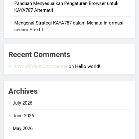
Panduan Menyesuaikan Pengaturan Browser untuk
KAYA787 Alternatif
Mengenal Strategi KAYA787 dalam Menata Informasi
secara Efektif
Recent Comments
A WordPress Commenter
on
Hello world!
Archives
July 2026
June 2026
May 2026