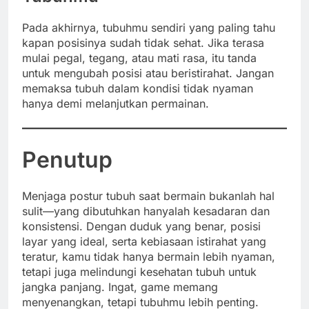
Pada akhirnya, tubuhmu sendiri yang paling tahu
kapan posisinya sudah tidak sehat. Jika terasa
mulai pegal, tegang, atau mati rasa, itu tanda
untuk mengubah posisi atau beristirahat. Jangan
memaksa tubuh dalam kondisi tidak nyaman
hanya demi melanjutkan permainan.
Penutup
Menjaga postur tubuh saat bermain bukanlah hal
sulit—yang dibutuhkan hanyalah kesadaran dan
konsistensi. Dengan duduk yang benar, posisi
layar yang ideal, serta kebiasaan istirahat yang
teratur, kamu tidak hanya bermain lebih nyaman,
tetapi juga melindungi kesehatan tubuh untuk
jangka panjang. Ingat, game memang
menyenangkan, tetapi tubuhmu lebih penting.