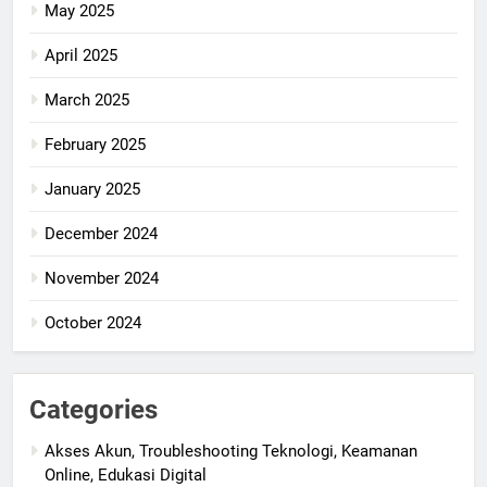
May 2025
April 2025
March 2025
February 2025
January 2025
December 2024
November 2024
October 2024
Categories
Akses Akun, Troubleshooting Teknologi, Keamanan
Online, Edukasi Digital