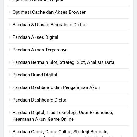
Optimasi Cache dan Akses Browser
Panduan & Ulasan Permainan Digital
Panduan Akses Digital
Panduan Akses Terpercaya
Panduan Bermain Slot, Strategi Slot, Analisis Data
Panduan Brand Digital
Panduan Dashboard dan Pengalaman Akun
Panduan Dashboard Digital
Panduan Digital, Tips Teknologi, User Experience,
Keamanan Akun, Game Online
Panduan Game, Game Online, Strategi Bermain,