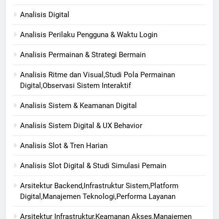
Analisis Digital
Analisis Perilaku Pengguna & Waktu Login
Analisis Permainan & Strategi Bermain
Analisis Ritme dan Visual,Studi Pola Permainan
Digital,Observasi Sistem Interaktif
Analisis Sistem & Keamanan Digital
Analisis Sistem Digital & UX Behavior
Analisis Slot & Tren Harian
Analisis Slot Digital & Studi Simulasi Pemain
Arsitektur Backend,Infrastruktur Sistem,Platform
Digital,Manajemen Teknologi,Performa Layanan
Arsitektur Infrastruktur,Keamanan Akses,Manajemen