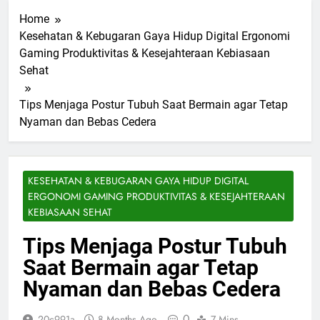
Home
Kesehatan & Kebugaran Gaya Hidup Digital Ergonomi
Gaming Produktivitas & Kesejahteraan Kebiasaan
Sehat
Tips Menjaga Postur Tubuh Saat Bermain agar Tetap
Nyaman dan Bebas Cedera
KESEHATAN & KEBUGARAN GAYA HIDUP DIGITAL
ERGONOMI GAMING PRODUKTIVITAS & KESEJAHTERAAN
KEBIASAAN SEHAT
Tips Menjaga Postur Tubuh
Saat Bermain agar Tetap
Nyaman dan Bebas Cedera
0
20c991a
8 Months Ago
7 Mins