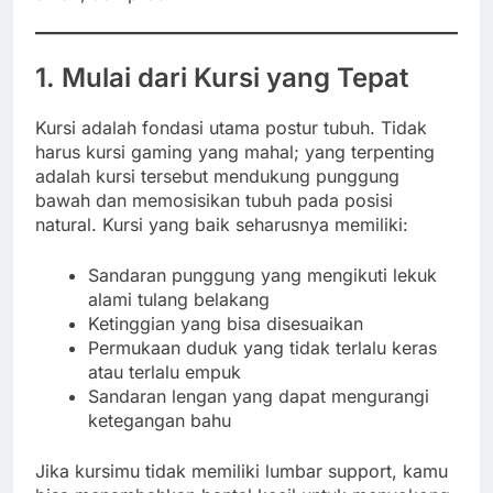
1. Mulai dari Kursi yang Tepat
Kursi adalah fondasi utama postur tubuh. Tidak
harus kursi gaming yang mahal; yang terpenting
adalah kursi tersebut mendukung punggung
bawah dan memosisikan tubuh pada posisi
natural. Kursi yang baik seharusnya memiliki:
Sandaran punggung yang mengikuti lekuk
alami tulang belakang
Ketinggian yang bisa disesuaikan
Permukaan duduk yang tidak terlalu keras
atau terlalu empuk
Sandaran lengan yang dapat mengurangi
ketegangan bahu
Jika kursimu tidak memiliki lumbar support, kamu