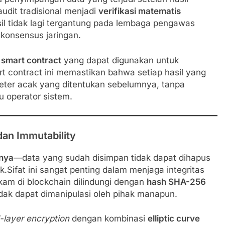
udit tradisional menjadi
verifikasi matematis
l tidak lagi tergantung pada lembaga pengawas
 konsensus jaringan.
n
smart contract
yang dapat digunakan untuk
t contract ini memastikan bahwa setiap hasil yang
eter acak yang ditentukan sebelumnya, tanpa
 operator sistem.
dan Immutability
-nya
—data yang sudah disimpan tidak dapat dihapus
k.Sifat ini sangat penting dalam menjaga integritas
rekam di blockchain dilindungi dengan
hash SHA-256
tidak dapat dimanipulasi oleh pihak manapun.
-layer encryption
dengan kombinasi
elliptic curve