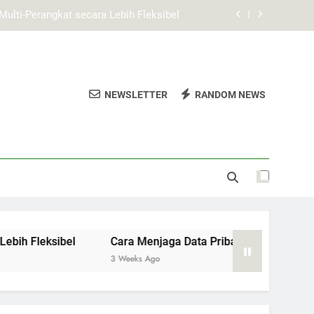
ulti-Perangkat secara Lebih Fleksibel
 saat Menggunakan KAYA787 Alternatif
ran Browser untuk KAYA787 Alternatif
NEWSLETTER
RANDOM NEWS
ngan Sistem Akses yang Lebih Adaptif
ulti-Perangkat secara Lebih Fleksibel
an Tubuh Optimal.
 saat Menggunakan KAYA787 Alternatif
ran Browser untuk KAYA787 Alternatif
l
Cara Menjaga Data Pribadi saat Menggunakan KAYA78
3 Weeks Ago