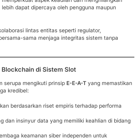
ini memperkuat aspek keadilan dan menghilangkan
em lebih dapat dipercaya oleh pengguna maupun
laborasi lintas entitas seperti regulator,
bersama-sama menjaga integritas sistem tanpa
 Blockchain di Sistem Slot
 serupa mengikuti prinsip
E-E-A-T
yang memastikan
ga kredibel:
ukan berdasarkan riset empiris terhadap performa
 dan insinyur data yang memiliki keahlian di bidang
 lembaga keamanan siber independen untuk