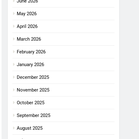
June 2026
May 2026
April 2026
March 2026
February 2026
January 2026
December 2025
November 2025
October 2025
September 2025
August 2025