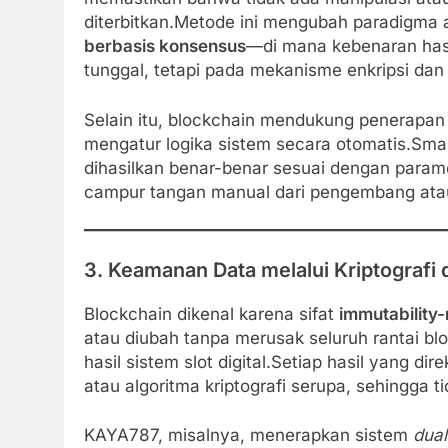
diterbitkan.Metode ini mengubah paradigma a
berbasis konsensus
—di mana kebenaran hasi
tunggal, tetapi pada mekanisme enkripsi dan
Selain itu, blockchain mendukung penerapa
mengatur logika sistem secara otomatis.Smar
dihasilkan benar-benar sesuai dengan param
campur tangan manual dari pengembang atau
3. Keamanan Data melalui Kriptografi 
Blockchain dikenal karena sifat
immutability
atau diubah tanpa merusak seluruh rantai blo
hasil sistem slot digital.Setiap hasil yang di
atau algoritma kriptografi serupa, sehingga 
KAYA787, misalnya, menerapkan sistem
dual