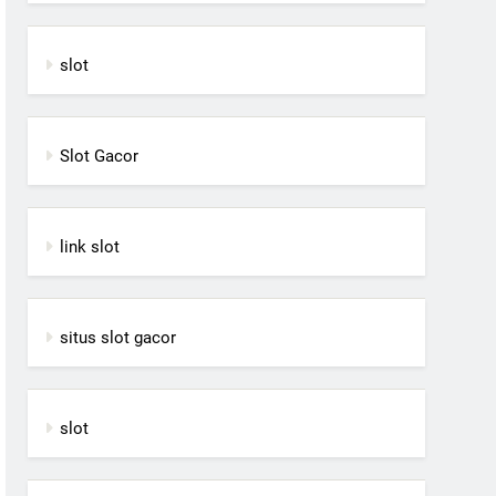
slot
Slot Gacor
link slot
situs slot gacor
slot