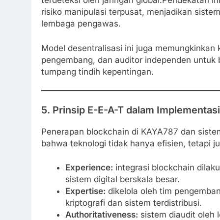
terdeteksi oleh jaringan global.Pendekatan 
risiko manipulasi terpusat, menjadikan sist
lembaga pengawas.
Model desentralisasi ini juga memungkinkan ko
pengembang, dan auditor independen untuk 
tumpang tindih kepentingan.
5. Prinsip E-E-A-T dalam Implementasi
Penerapan blockchain di KAYA787 dan sistem
bahwa teknologi tidak hanya efisien, tetapi ju
Experience:
integrasi blockchain dilak
sistem digital berskala besar.
Expertise:
dikelola oleh tim pengembang
kriptografi dan sistem terdistribusi.
Authoritativeness:
sistem diaudit oleh