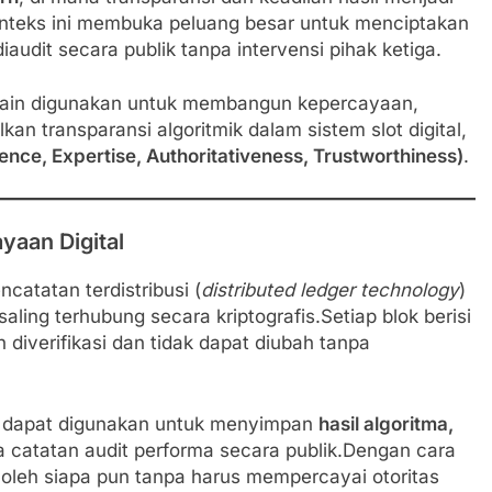
nteks ini membuka peluang besar untuk menciptakan
audit secara publik tanpa intervensi pihak ketiga.
chain digunakan untuk membangun kepercayaan,
an transparansi algoritmik dalam sistem slot digital,
ence, Expertise, Authoritativeness, Trustworthiness)
.
yaan Digital
catatan terdistribusi (
distributed ledger technology
)
ing terhubung secara kriptografis.Setiap blok berisi
 diverifikasi dan tidak dapat diubah tanpa
ain dapat digunakan untuk menyimpan
hasil algoritma,
ta catatan audit performa secara publik.Dengan cara
asi oleh siapa pun tanpa harus mempercayai otoritas