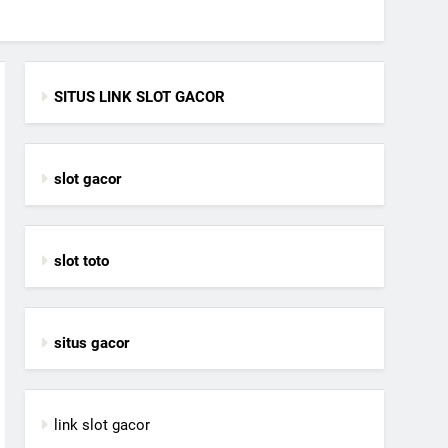
SITUS LINK SLOT GACOR
slot gacor
slot toto
situs gacor
link slot gacor