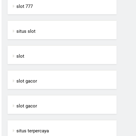
slot 777
situs slot
slot
slot gacor
slot gacor
situs terpercaya