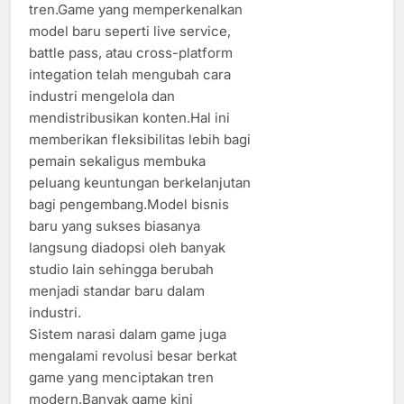
tren.Game yang memperkenalkan
model baru seperti live service,
battle pass, atau cross-platform
integation telah mengubah cara
industri mengelola dan
mendistribusikan konten.Hal ini
memberikan fleksibilitas lebih bagi
pemain sekaligus membuka
peluang keuntungan berkelanjutan
bagi pengembang.Model bisnis
baru yang sukses biasanya
langsung diadopsi oleh banyak
studio lain sehingga berubah
menjadi standar baru dalam
industri.
Sistem narasi dalam game juga
mengalami revolusi besar berkat
game yang menciptakan tren
modern.Banyak game kini