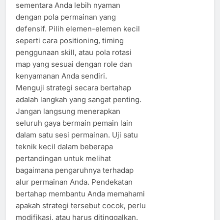
sementara Anda lebih nyaman
dengan pola permainan yang
defensif. Pilih elemen-elemen kecil
seperti cara positioning, timing
penggunaan skill, atau pola rotasi
map yang sesuai dengan role dan
kenyamanan Anda sendiri.
Menguji strategi secara bertahap
adalah langkah yang sangat penting.
Jangan langsung menerapkan
seluruh gaya bermain pemain lain
dalam satu sesi permainan. Uji satu
teknik kecil dalam beberapa
pertandingan untuk melihat
bagaimana pengaruhnya terhadap
alur permainan Anda. Pendekatan
bertahap membantu Anda memahami
apakah strategi tersebut cocok, perlu
modifikasi, atau harus ditinggalkan.