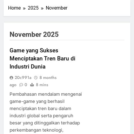
Home
2025
November
November 2025
Game yang Sukses
Menciptakan Tren Baru di
Industri Dunia
20c991a
8 months
ago
0
8 mins
Pembahasan mendalam mengenai
game-game yang berhasil
menciptakan tren baru dalam
industri global serta pengaruh
besar yang ditinggalkan terhadap
perkembangan teknologi,