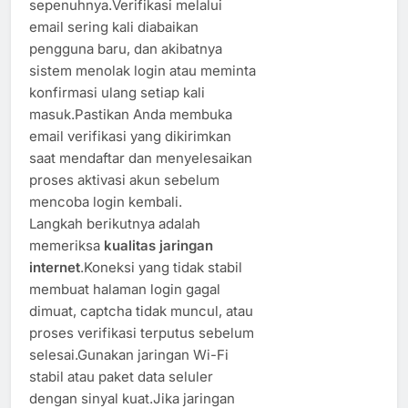
sepenuhnya.Verifikasi melalui
email sering kali diabaikan
pengguna baru, dan akibatnya
sistem menolak login atau meminta
konfirmasi ulang setiap kali
masuk.Pastikan Anda membuka
email verifikasi yang dikirimkan
saat mendaftar dan menyelesaikan
proses aktivasi akun sebelum
mencoba login kembali.
Langkah berikutnya adalah
memeriksa
kualitas jaringan
internet
.Koneksi yang tidak stabil
membuat halaman login gagal
dimuat, captcha tidak muncul, atau
proses verifikasi terputus sebelum
selesai.Gunakan jaringan Wi-Fi
stabil atau paket data seluler
dengan sinyal kuat.Jika jaringan