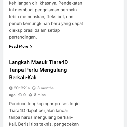
kehilangan ciri khasnya. Pendekatan
ini membuat pengalaman bermain
lebih memuaskan, fleksibel, dan
penuh kemungkinan baru yang dapat
dieksplorasi dalam setiap
pertandingan.
Read More
Langkah Masuk Tiara4D
Tanpa Perlu Mengulang
Berkali-Kali
20c991a
8 months
ago
0
8 mins
Panduan lengkap agar proses login
Tiara4D dapat berjalan lancar
tanpa harus mengulang berkali-
kali. Berisi tips teknis, pengecekan