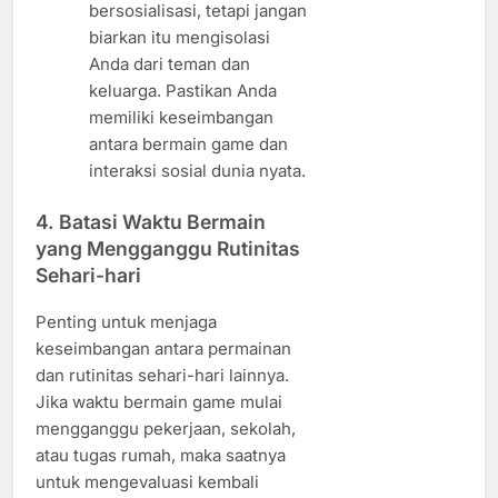
bersosialisasi, tetapi jangan
biarkan itu mengisolasi
Anda dari teman dan
keluarga. Pastikan Anda
memiliki keseimbangan
antara bermain game dan
interaksi sosial dunia nyata.
4. Batasi Waktu Bermain
yang Mengganggu Rutinitas
Sehari-hari
Penting untuk menjaga
keseimbangan antara permainan
dan rutinitas sehari-hari lainnya.
Jika waktu bermain game mulai
mengganggu pekerjaan, sekolah,
atau tugas rumah, maka saatnya
untuk mengevaluasi kembali