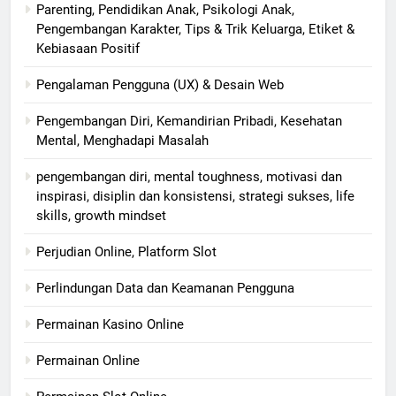
Parenting, Pendidikan Anak, Psikologi Anak,
Pengembangan Karakter, Tips & Trik Keluarga, Etiket &
Kebiasaan Positif
Pengalaman Pengguna (UX) & Desain Web
Pengembangan Diri, Kemandirian Pribadi, Kesehatan
Mental, Menghadapi Masalah
pengembangan diri, mental toughness, motivasi dan
inspirasi, disiplin dan konsistensi, strategi sukses, life
skills, growth mindset
Perjudian Online, Platform Slot
Perlindungan Data dan Keamanan Pengguna
Permainan Kasino Online
Permainan Online