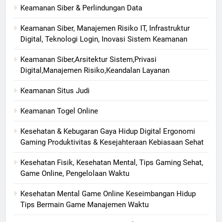
Keamanan Siber & Perlindungan Data
Keamanan Siber, Manajemen Risiko IT, Infrastruktur
Digital, Teknologi Login, Inovasi Sistem Keamanan
Keamanan Siber,Arsitektur Sistem,Privasi
Digital,Manajemen Risiko,Keandalan Layanan
Keamanan Situs Judi
Keamanan Togel Online
Kesehatan & Kebugaran Gaya Hidup Digital Ergonomi
Gaming Produktivitas & Kesejahteraan Kebiasaan Sehat
Kesehatan Fisik, Kesehatan Mental, Tips Gaming Sehat,
Game Online, Pengelolaan Waktu
Kesehatan Mental Game Online Keseimbangan Hidup
Tips Bermain Game Manajemen Waktu