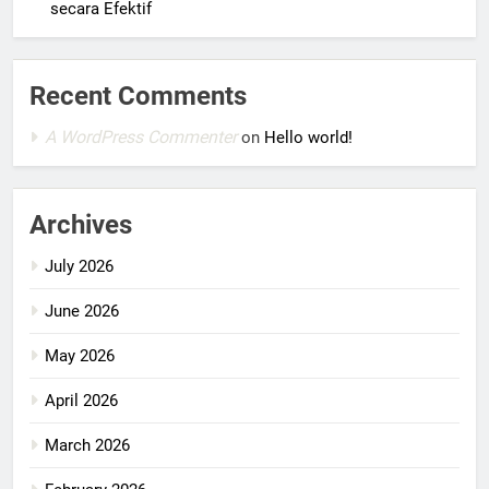
secara Efektif
Recent Comments
A WordPress Commenter
on
Hello world!
Archives
July 2026
June 2026
May 2026
April 2026
March 2026