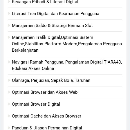
Keuangan Pribadi & Literasi Digital
Literasi Tren Digital dan Keamanan Pengguna
Manajemen Saldo & Strategi Bermain Slot
Manajemen Trafik Digital,Optimasi Sistem
Online,Stabilitas Platform Modern,Pengalaman Pengguna
Berkelanjutan
Navigasi Ramah Pengguna, Pengalaman Digital TIARA4D,
Edukasi Akses Online
Olahraga, Perjudian, Sepak Bola, Taruhan
Optimasi Browser dan Akses Web
Optimasi Browser Digital
Optimasi Cache dan Akses Browser
Panduan & Ulasan Permainan Digital