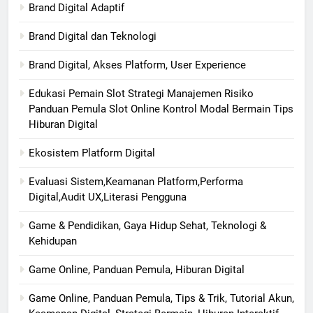
Brand Digital Adaptif
Brand Digital dan Teknologi
Brand Digital, Akses Platform, User Experience
Edukasi Pemain Slot Strategi Manajemen Risiko
Panduan Pemula Slot Online Kontrol Modal Bermain Tips
Hiburan Digital
Ekosistem Platform Digital
Evaluasi Sistem,Keamanan Platform,Performa
Digital,Audit UX,Literasi Pengguna
Game & Pendidikan, Gaya Hidup Sehat, Teknologi &
Kehidupan
Game Online, Panduan Pemula, Hiburan Digital
Game Online, Panduan Pemula, Tips & Trik, Tutorial Akun,