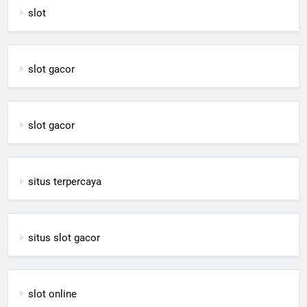
slot
slot gacor
slot gacor
situs terpercaya
situs slot gacor
slot online