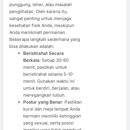
punggung, leher, atau masalah
penglihatan. Oleh karena itu,
sangat penting untuk menjaga
kesehatan fisik Anda, meskipun
Anda menikmati permainan.
Beberapa langkah sederhana yang
bisa dilakukan adalah:
Beristirahat Secara
Berkala
: Setiap 30-60
menit, pastikan untuk
beristirahat selama 5-10
menit. Gunakan waktu ini
untuk berdiri, berjalan, atau
meregangkan tubuh.
Postur yang Benar
: Pastikan
kursi dan meja tempat Anda
bermain memiliki ketinggian
yang sesuai, serta posisi
monitor yang tidak membuat