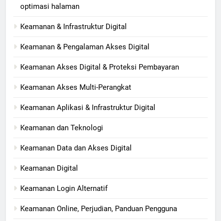
optimasi halaman
Keamanan & Infrastruktur Digital
Keamanan & Pengalaman Akses Digital
Keamanan Akses Digital & Proteksi Pembayaran
Keamanan Akses Multi-Perangkat
Keamanan Aplikasi & Infrastruktur Digital
Keamanan dan Teknologi
Keamanan Data dan Akses Digital
Keamanan Digital
Keamanan Login Alternatif
Keamanan Online, Perjudian, Panduan Pengguna