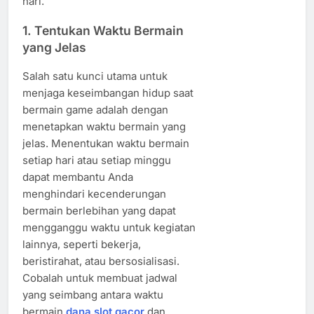
hari.
1. Tentukan Waktu Bermain
yang Jelas
Salah satu kunci utama untuk
menjaga keseimbangan hidup saat
bermain game adalah dengan
menetapkan waktu bermain yang
jelas. Menentukan waktu bermain
setiap hari atau setiap minggu
dapat membantu Anda
menghindari kecenderungan
bermain berlebihan yang dapat
mengganggu waktu untuk kegiatan
lainnya, seperti bekerja,
beristirahat, atau bersosialisasi.
Cobalah untuk membuat jadwal
yang seimbang antara waktu
bermain
dana slot gacor
dan