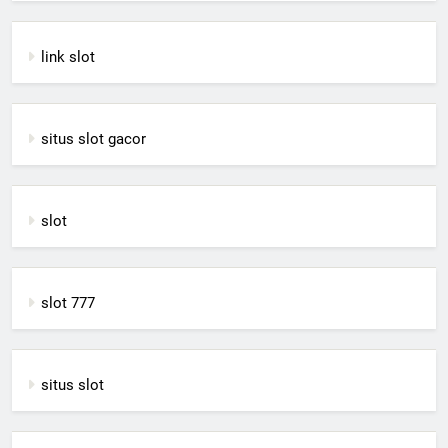
link slot
situs slot gacor
slot
slot 777
situs slot