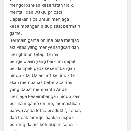
mengorbankan kesehatan fisik,
mental, dan waktu pribadi.
Dapatkan tips untuk menjaga
keseimbangan hidup saat bermain
game.
Bermain game online bisa menjadi
aktivitas yang menyenangkan dan
menghibur, tetapi tanpa
pengelolaan yang baik, ini dapat
berdampak pada keseimbangan
hidup kita. Dalam artikel ini, kita
akan membahas beberapa tips
yang dapat membantu Anda
menjaga keseimbangan hidup saat
bermain game online, memastikan
bahwa Anda tetap produktif, sehat,
dan tidak mengorbankan aspek
penting dalam kehidupan sehari-