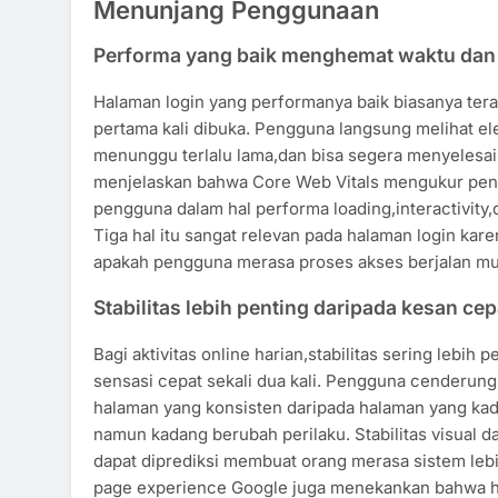
Menunjang Penggunaan
Performa yang baik menghemat waktu dan
Halaman login yang performanya baik biasanya tera
pertama kali dibuka. Pengguna langsung melihat e
menunggu terlalu lama,dan bisa segera menyelesai
menjelaskan bahwa Core Web Vitals mengukur pen
pengguna dalam hal performa loading,interactivity,da
Tiga hal itu sangat relevan pada halaman login ka
apakah pengguna merasa proses akses berjalan mul
Stabilitas lebih penting daripada kesan cep
Bagi aktivitas online harian,stabilitas sering lebih 
sensasi cepat sekali dua kali. Pengguna cenderung
halaman yang konsisten daripada halaman yang kad
namun kadang berubah perilaku. Stabilitas visual da
dapat diprediksi membuat orang merasa sistem lebih
page experience Google juga menekankan bahwa 