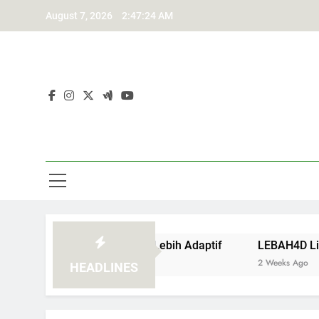
Skip
August 7, 2026
2:47:25 AM
to
content
Fiz
Dapatkan P
stem Akses yang Lebih Adaptif
LEBAH4D Link Alternatif
2 Weeks Ago
HEADLINES