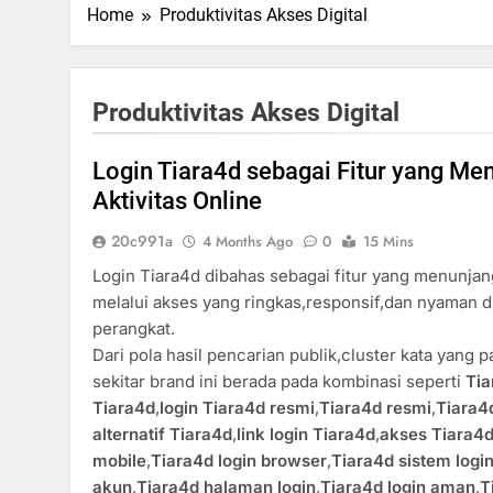
Home
Produktivitas Akses Digital
Produktivitas Akses Digital
Login Tiara4d sebagai Fitur yang Me
Aktivitas Online
20c991a
4 Months Ago
0
15 Mins
Login Tiara4d dibahas sebagai fitur yang menunjang
melalui akses yang ringkas,responsif,dan nyaman d
perangkat.
Dari pola hasil pencarian publik,cluster kata yang p
sekitar brand ini berada pada kombinasi seperti
Tia
Tiara4d
,
login Tiara4d resmi
,
Tiara4d resmi
,
Tiara4d
alternatif Tiara4d
,
link login Tiara4d
,
akses Tiara4
mobile
,
Tiara4d login browser
,
Tiara4d sistem logi
akun
,
Tiara4d halaman login
,
Tiara4d login aman
,
T