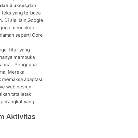
dah diakses
,dan
 teks yang terbaca
 Di sisi lain,Google
k juga mencakup
alaman seperti Core
gai fitur yang
n hanya membuka
 lancar. Pengguna
ama. Mereka
ak memaksa adaptasi
ive web design
kan tata letak
perangkat yang
m Aktivitas