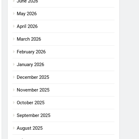
June 2026
May 2026
April 2026
March 2026
February 2026
January 2026
December 2025
November 2025
October 2025
September 2025
August 2025