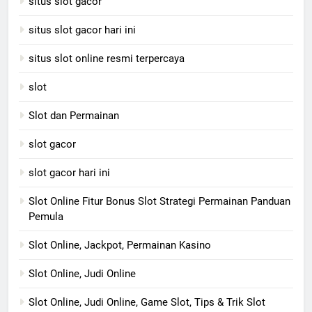
situs slot gacor
situs slot gacor hari ini
situs slot online resmi terpercaya
slot
Slot dan Permainan
slot gacor
slot gacor hari ini
Slot Online Fitur Bonus Slot Strategi Permainan Panduan
Pemula
Slot Online, Jackpot, Permainan Kasino
Slot Online, Judi Online
Slot Online, Judi Online, Game Slot, Tips & Trik Slot