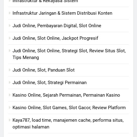
Infrastruktur & Rekayasa Sistem
Infrastruktur Jaringan & Sistem Distribusi Konten
Judi Online, Pembayaran Digital, Slot Online
Judi Online, Slot Online, Jackpot Progresif
Judi Online, Slot Online, Strategi Slot, Review Situs Slot,
Tips Menang
Judi Online, Slot, Panduan Slot
Judi Online, Slot, Strategi Permainan
Kasino Online, Sejarah Permainan, Permainan Kasino
Kasino Online, Slot Games, Slot Gacor, Review Platform
Kaya787, load time, manajemen cache, performa situs,
optimasi halaman