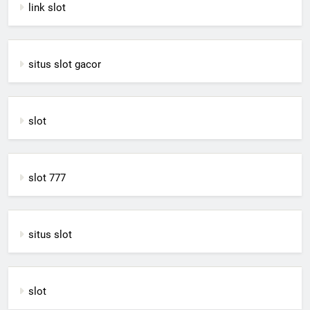
link slot
situs slot gacor
slot
slot 777
situs slot
slot