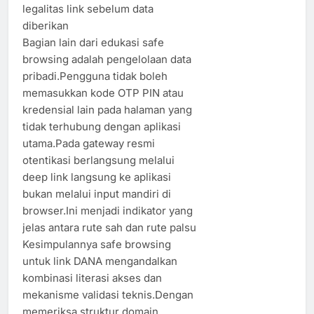
legalitas link sebelum data
diberikan
Bagian lain dari edukasi safe
browsing adalah pengelolaan data
pribadi.Pengguna tidak boleh
memasukkan kode OTP PIN atau
kredensial lain pada halaman yang
tidak terhubung dengan aplikasi
utama.Pada gateway resmi
otentikasi berlangsung melalui
deep link langsung ke aplikasi
bukan melalui input mandiri di
browser.Ini menjadi indikator yang
jelas antara rute sah dan rute palsu
Kesimpulannya safe browsing
untuk link DANA mengandalkan
kombinasi literasi akses dan
mekanisme validasi teknis.Dengan
memeriksa struktur domain