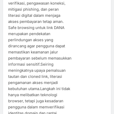
verifikasi, pengawasan koneksi,
mitigasi phishing, dan peran
literasi digital dalam menjaga
akses pembayaran tetap aman.
Safe browsing untuk link DANA
merupakan pendekatan
perlindungan akses yang
dirancang agar pengguna dapat
memastikan keamanan jalur
pembayaran sebelum memasukkan
informasi sensitif.Seiring
meningkatnya upaya pemalsuan
tautan dan cloned link, literasi
pengamanan akses menjadi
kebutuhan utama.Langkah ini tidak
hanya melibatkan teknologi
browser, tetapi juga kesadaran
pengguna dalam memverifikasi
identitas domain dan rantai