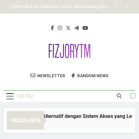
Skip
Cara Menjaga Data Pribadi saat Menggunakan
to
KAYA787 Alternatif
content
Panduan Menyesuaikan Pengaturan Browser
untuk KAYA787 Alternatif
EDWINSLOT Link Alternatif dengan Sistem Akses
yang Lebih Adaptif
LEBAH4D Link Alternatif untuk Mendukung Akses
Multi-Perangkat secara Lebih Fleksibel
Cara Menjaga Data Pribadi saat Menggunakan
KAYA787 Alternatif
Fizjo Rytm
Dapatkan Perawatan Fisioterapi Profesional
Panduan Menyesuaikan Pengaturan Browser
NEWSLETTER
RANDOM NEWS
untuk KAYA787 Alternatif
Di Fizjo Rytm Untuk Kesehatan Tubuh
Optimal.
MENU
WINSLOT Link Alternatif dengan Sistem Akses yang Lebih Ada
HEADLINES
Weeks Ago