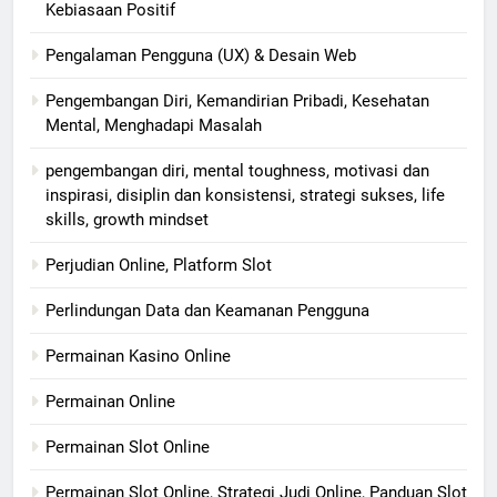
Kebiasaan Positif
Pengalaman Pengguna (UX) & Desain Web
Pengembangan Diri, Kemandirian Pribadi, Kesehatan
Mental, Menghadapi Masalah
pengembangan diri, mental toughness, motivasi dan
inspirasi, disiplin dan konsistensi, strategi sukses, life
skills, growth mindset
Perjudian Online, Platform Slot
Perlindungan Data dan Keamanan Pengguna
Permainan Kasino Online
Permainan Online
Permainan Slot Online
Permainan Slot Online, Strategi Judi Online, Panduan Slot