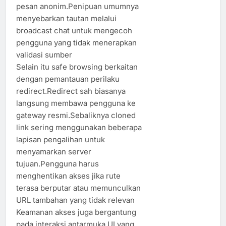
pesan anonim.Penipuan umumnya
menyebarkan tautan melalui
broadcast chat untuk mengecoh
pengguna yang tidak menerapkan
validasi sumber
Selain itu safe browsing berkaitan
dengan pemantauan perilaku
redirect.Redirect sah biasanya
langsung membawa pengguna ke
gateway resmi.Sebaliknya cloned
link sering menggunakan beberapa
lapisan pengalihan untuk
menyamarkan server
tujuan.Pengguna harus
menghentikan akses jika rute
terasa berputar atau memunculkan
URL tambahan yang tidak relevan
Keamanan akses juga bergantung
pada interaksi antarmuka.UI yang