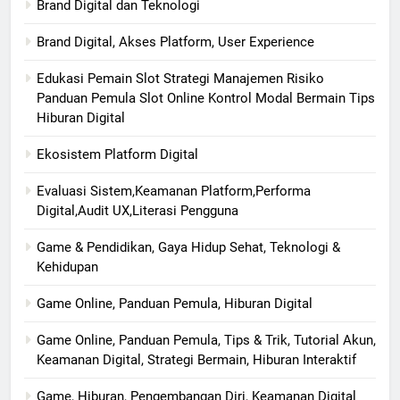
Brand Digital dan Teknologi
Brand Digital, Akses Platform, User Experience
Edukasi Pemain Slot Strategi Manajemen Risiko
Panduan Pemula Slot Online Kontrol Modal Bermain Tips
Hiburan Digital
Ekosistem Platform Digital
Evaluasi Sistem,Keamanan Platform,Performa
Digital,Audit UX,Literasi Pengguna
Game & Pendidikan, Gaya Hidup Sehat, Teknologi &
Kehidupan
Game Online, Panduan Pemula, Hiburan Digital
Game Online, Panduan Pemula, Tips & Trik, Tutorial Akun,
Keamanan Digital, Strategi Bermain, Hiburan Interaktif
Game, Hiburan, Pengembangan Diri, Keamanan Digital