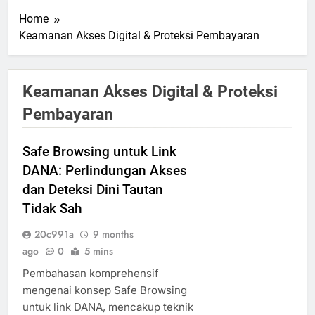
Home
Keamanan Akses Digital & Proteksi Pembayaran
Keamanan Akses Digital & Proteksi
Pembayaran
Safe Browsing untuk Link
DANA: Perlindungan Akses
dan Deteksi Dini Tautan
Tidak Sah
20c991a
9 months
ago
0
5 mins
Pembahasan komprehensif
mengenai konsep Safe Browsing
untuk link DANA, mencakup teknik