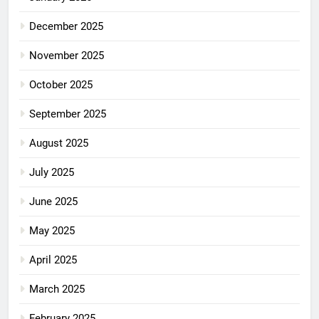
December 2025
November 2025
October 2025
September 2025
August 2025
July 2025
June 2025
May 2025
April 2025
March 2025
February 2025