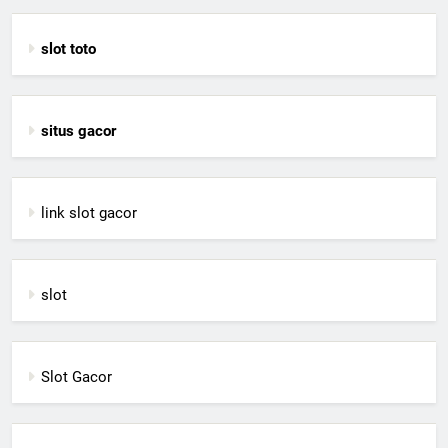
slot toto
situs gacor
link slot gacor
slot
Slot Gacor