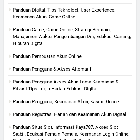
Panduan Digital, Tips Teknologi, User Experience,
Keamanan Akun, Game Online
Panduan Game, Game Online, Strategi Bermain,
Manajemen Waktu, Pengembangan Diri, Edukasi Gaming,
Hiburan Digital
Panduan Pembuatan Akun Online
Panduan Pengguna & Akses Alternatif
Panduan Pengguna Akses Akun Lama Keamanan &
Privasi Tips Login Harian Edukasi Digital
Panduan Pengguna, Keamanan Akun, Kasino Online
Panduan Registrasi Harian dan Keamanan Akun Digital
Panduan Situs Slot, Informasi Kaya787, Akses Slot
Stabil, Edukasi Pemain Pemula, Keamanan Login Online,