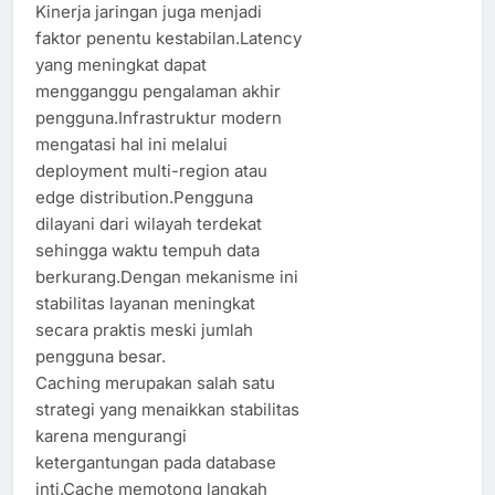
Kinerja jaringan juga menjadi
faktor penentu kestabilan.Latency
yang meningkat dapat
mengganggu pengalaman akhir
pengguna.Infrastruktur modern
mengatasi hal ini melalui
deployment multi-region atau
edge distribution.Pengguna
dilayani dari wilayah terdekat
sehingga waktu tempuh data
berkurang.Dengan mekanisme ini
stabilitas layanan meningkat
secara praktis meski jumlah
pengguna besar.
Caching merupakan salah satu
strategi yang menaikkan stabilitas
karena mengurangi
ketergantungan pada database
inti.Cache memotong langkah