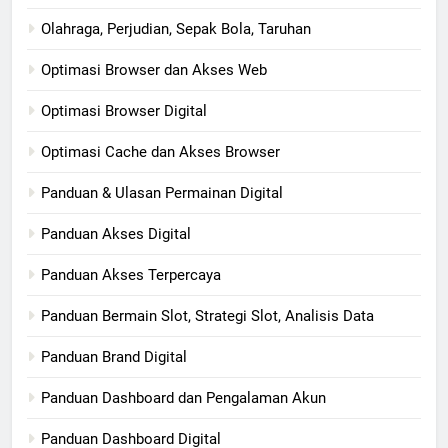
Olahraga, Perjudian, Sepak Bola, Taruhan
Optimasi Browser dan Akses Web
Optimasi Browser Digital
Optimasi Cache dan Akses Browser
Panduan & Ulasan Permainan Digital
Panduan Akses Digital
Panduan Akses Terpercaya
Panduan Bermain Slot, Strategi Slot, Analisis Data
Panduan Brand Digital
Panduan Dashboard dan Pengalaman Akun
Panduan Dashboard Digital