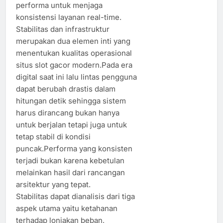
performa untuk menjaga
konsistensi layanan real-time.
Stabilitas dan infrastruktur
merupakan dua elemen inti yang
menentukan kualitas operasional
situs slot gacor modern.Pada era
digital saat ini lalu lintas pengguna
dapat berubah drastis dalam
hitungan detik sehingga sistem
harus dirancang bukan hanya
untuk berjalan tetapi juga untuk
tetap stabil di kondisi
puncak.Performa yang konsisten
terjadi bukan karena kebetulan
melainkan hasil dari rancangan
arsitektur yang tepat.
Stabilitas dapat dianalisis dari tiga
aspek utama yaitu ketahanan
terhadap lonjakan beban,