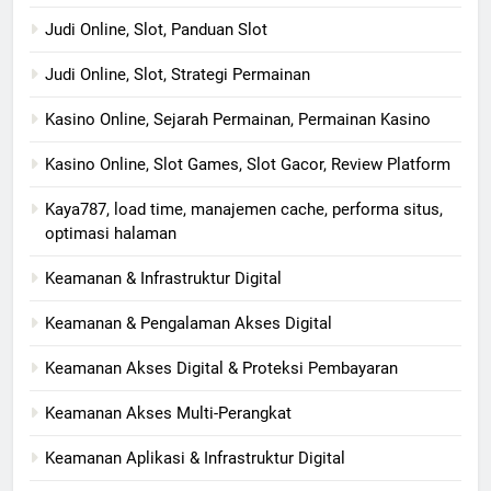
Judi Online, Slot, Panduan Slot
Judi Online, Slot, Strategi Permainan
Kasino Online, Sejarah Permainan, Permainan Kasino
Kasino Online, Slot Games, Slot Gacor, Review Platform
Kaya787, load time, manajemen cache, performa situs,
optimasi halaman
Keamanan & Infrastruktur Digital
Keamanan & Pengalaman Akses Digital
Keamanan Akses Digital & Proteksi Pembayaran
Keamanan Akses Multi-Perangkat
Keamanan Aplikasi & Infrastruktur Digital