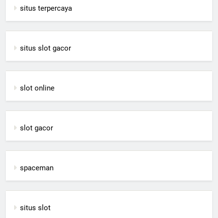
situs terpercaya
situs slot gacor
slot online
slot gacor
spaceman
situs slot