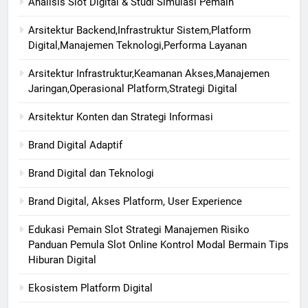
Analisis Slot Digital & Studi Simulasi Pemain
Arsitektur Backend,Infrastruktur Sistem,Platform
Digital,Manajemen Teknologi,Performa Layanan
Arsitektur Infrastruktur,Keamanan Akses,Manajemen
Jaringan,Operasional Platform,Strategi Digital
Arsitektur Konten dan Strategi Informasi
Brand Digital Adaptif
Brand Digital dan Teknologi
Brand Digital, Akses Platform, User Experience
Edukasi Pemain Slot Strategi Manajemen Risiko
Panduan Pemula Slot Online Kontrol Modal Bermain Tips
Hiburan Digital
Ekosistem Platform Digital