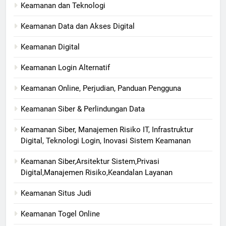
Keamanan dan Teknologi
Keamanan Data dan Akses Digital
Keamanan Digital
Keamanan Login Alternatif
Keamanan Online, Perjudian, Panduan Pengguna
Keamanan Siber & Perlindungan Data
Keamanan Siber, Manajemen Risiko IT, Infrastruktur
Digital, Teknologi Login, Inovasi Sistem Keamanan
Keamanan Siber,Arsitektur Sistem,Privasi
Digital,Manajemen Risiko,Keandalan Layanan
Keamanan Situs Judi
Keamanan Togel Online