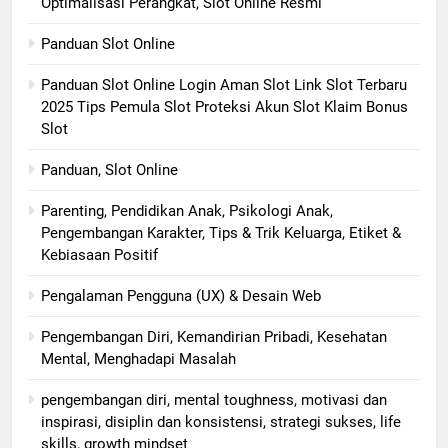
Optimalisasi Perangkat, Slot Online Resmi
Panduan Slot Online
Panduan Slot Online Login Aman Slot Link Slot Terbaru
2025 Tips Pemula Slot Proteksi Akun Slot Klaim Bonus
Slot
Panduan, Slot Online
Parenting, Pendidikan Anak, Psikologi Anak,
Pengembangan Karakter, Tips & Trik Keluarga, Etiket &
Kebiasaan Positif
Pengalaman Pengguna (UX) & Desain Web
Pengembangan Diri, Kemandirian Pribadi, Kesehatan
Mental, Menghadapi Masalah
pengembangan diri, mental toughness, motivasi dan
inspirasi, disiplin dan konsistensi, strategi sukses, life
skills, growth mindset