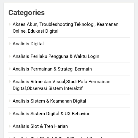
Categories
Akses Akun, Troubleshooting Teknologi, Keamanan
Online, Edukasi Digital
Analisis Digital
Analisis Perilaku Pengguna & Waktu Login
Analisis Permainan & Strategi Bermain
Analisis Ritme dan Visual,Studi Pola Permainan
Digital,Observasi Sistem Interaktif
Analisis Sistem & Keamanan Digital
Analisis Sistem Digital & UX Behavior
Analisis Slot & Tren Harian