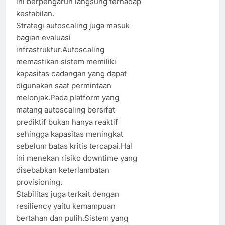
ini berpengaruh langsung terhadap
kestabilan.
Strategi autoscaling juga masuk
bagian evaluasi
infrastruktur.Autoscaling
memastikan sistem memiliki
kapasitas cadangan yang dapat
digunakan saat permintaan
melonjak.Pada platform yang
matang autoscaling bersifat
prediktif bukan hanya reaktif
sehingga kapasitas meningkat
sebelum batas kritis tercapai.Hal
ini menekan risiko downtime yang
disebabkan keterlambatan
provisioning.
Stabilitas juga terkait dengan
resiliency yaitu kemampuan
bertahan dan pulih.Sistem yang