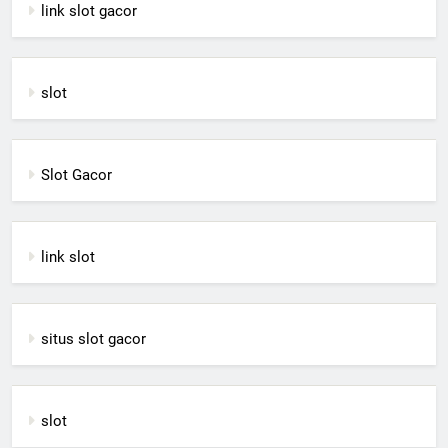
link slot gacor
slot
Slot Gacor
link slot
situs slot gacor
slot