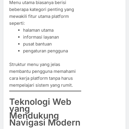
Menu utama biasanya berisi
beberapa kategori penting yang
mewakili fitur utama platform
seperti:
halaman utama
informasi layanan
pusat bantuan
pengaturan pengguna
Struktur menu yang jelas
membantu pengguna memahami
cara kerja platform tanpa harus
mempelajari sistem yang rumit.
Teknologi Web
yang
Mendukung
Navigasi Modern