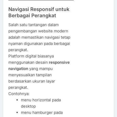
Navigasi Responsif untuk
Berbagai Perangkat
Salah satu tantangan dalam
pengembangan website modern
adalah memastikan navigasi tetap
nyaman digunakan pada berbagai
perangkat.
Platform digital biasanya
menggunakan desain
responsive
navigation
yang mampu
menyesuaikan tampilan
berdasarkan ukuran layar
perangkat.
Contohnya:
menu horizontal pada
desktop
menu hamburger pada