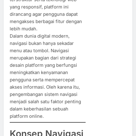
yang responsif, platform ini
dirancang agar pengguna dapat
mengakses berbagai fitur dengan
lebih mudah.
Dalam dunia digital modern,
navigasi bukan hanya sekadar
menu atau tombol. Navigasi
merupakan bagian dari strategi
desain platform yang berfungsi
meningkatkan kenyamanan
pengguna serta mempercepat
akses informasi. Oleh karena itu,
pengembangan sistem navigasi
menjadi salah satu faktor penting
dalam keberhasilan sebuah
platform online.
Konsep Navigasi