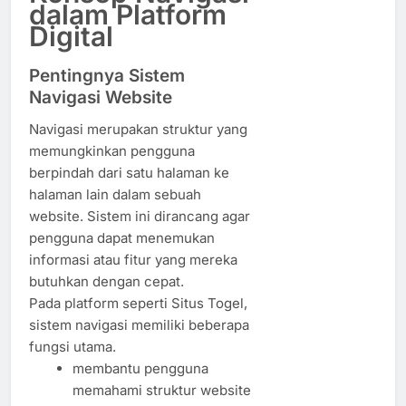
dalam Platform
Digital
Pentingnya Sistem
Navigasi Website
Navigasi merupakan struktur yang
memungkinkan pengguna
berpindah dari satu halaman ke
halaman lain dalam sebuah
website. Sistem ini dirancang agar
pengguna dapat menemukan
informasi atau fitur yang mereka
butuhkan dengan cepat.
Pada platform seperti Situs Togel,
sistem navigasi memiliki beberapa
fungsi utama.
membantu pengguna
memahami struktur website