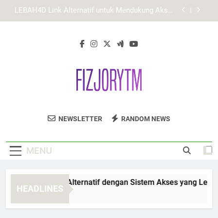
Skip
Cara Menjaga Data Pribadi saat Menggunakan
to
KAYA787 Alternatif
content
Panduan Menyesuaikan Pengaturan Browser
untuk KAYA787 Alternatif
EDWINSLOT Link Alternatif dengan Sistem Akses
yang Lebih Adaptif
LEBAH4D Link Alternatif untuk Mendukung Akses
Multi-Perangkat secara Lebih Fleksibel
Cara Menjaga Data Pribadi saat Menggunakan
KAYA787 Alternatif
Fizjo Rytm
Dapatkan Perawatan Fisioterapi Profesional
Panduan Menyesuaikan Pengaturan Browser
NEWSLETTER
RANDOM NEWS
untuk KAYA787 Alternatif
Di Fizjo Rytm Untuk Kesehatan Tubuh
Optimal.
MENU
WINSLOT Link Alternatif dengan Sistem Akses yang Lebih Ada
HEADLINES
Weeks Ago