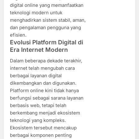
digital online yang memanfaatkan
teknologi modern untuk
menghadirkan sistem stabil, aman,
dan pengalaman pengguna yang
efisien.
Evolusi Platform Digital di
Era Internet Modern
Dalam beberapa dekade terakhir,
internet telah mengubah cara
berbagai layanan digital
dikembangkan dan digunakan.
Platform online kini tidak hanya
berfungsi sebagai sarana layanan
berbasis web, tetapi telah
berkembang menjadi ekosistem
teknologi yang kompleks.
Ekosistem tersebut mencakup
berbagai komponen penting