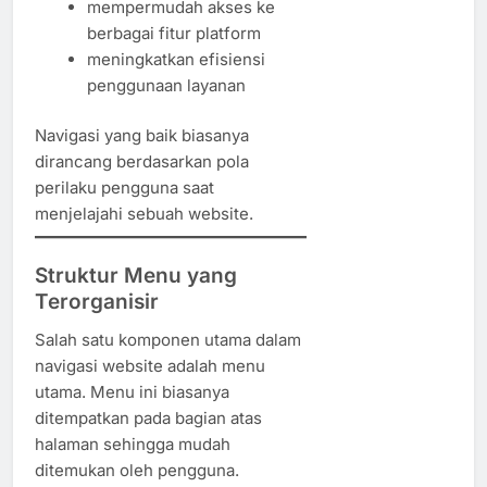
mempermudah akses ke
berbagai fitur platform
meningkatkan efisiensi
penggunaan layanan
Navigasi yang baik biasanya
dirancang berdasarkan pola
perilaku pengguna saat
menjelajahi sebuah website.
Struktur Menu yang
Terorganisir
Salah satu komponen utama dalam
navigasi website adalah menu
utama. Menu ini biasanya
ditempatkan pada bagian atas
halaman sehingga mudah
ditemukan oleh pengguna.