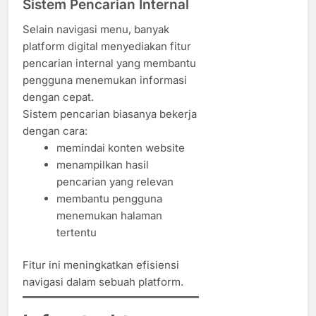
Sistem Pencarian Internal
Selain navigasi menu, banyak
platform digital menyediakan fitur
pencarian internal yang membantu
pengguna menemukan informasi
dengan cepat.
Sistem pencarian biasanya bekerja
dengan cara:
memindai konten website
menampilkan hasil
pencarian yang relevan
membantu pengguna
menemukan halaman
tertentu
Fitur ini meningkatkan efisiensi
navigasi dalam sebuah platform.