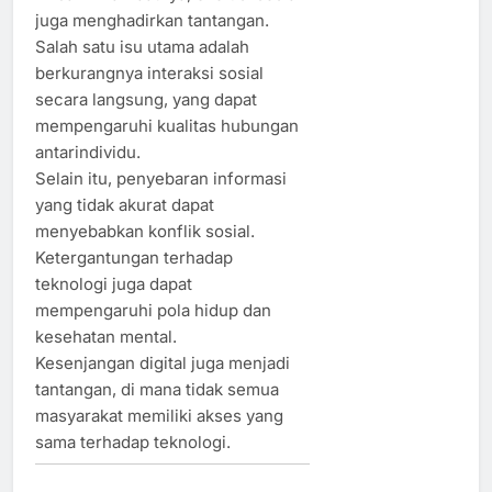
juga menghadirkan tantangan.
Salah satu isu utama adalah
berkurangnya interaksi sosial
secara langsung, yang dapat
mempengaruhi kualitas hubungan
antarindividu.
Selain itu, penyebaran informasi
yang tidak akurat dapat
menyebabkan konflik sosial.
Ketergantungan terhadap
teknologi juga dapat
mempengaruhi pola hidup dan
kesehatan mental.
Kesenjangan digital juga menjadi
tantangan, di mana tidak semua
masyarakat memiliki akses yang
sama terhadap teknologi.