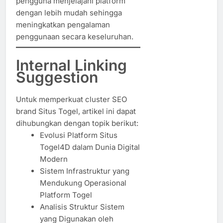
pengguna menjelajahi platform
dengan lebih mudah sehingga
meningkatkan pengalaman
penggunaan secara keseluruhan.
Internal Linking
Suggestion
Untuk memperkuat cluster SEO
brand Situs Togel, artikel ini dapat
dihubungkan dengan topik berikut:
Evolusi Platform Situs
Togel4D dalam Dunia Digital
Modern
Sistem Infrastruktur yang
Mendukung Operasional
Platform Togel
Analisis Struktur Sistem
yang Digunakan oleh