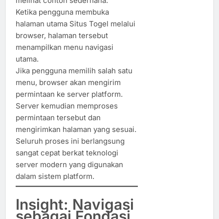
melihat contoh sederhana.
Ketika pengguna membuka
halaman utama Situs Togel melalui
browser, halaman tersebut
menampilkan menu navigasi
utama.
Jika pengguna memilih salah satu
menu, browser akan mengirim
permintaan ke server platform.
Server kemudian memproses
permintaan tersebut dan
mengirimkan halaman yang sesuai.
Seluruh proses ini berlangsung
sangat cepat berkat teknologi
server modern yang digunakan
dalam sistem platform.
Insight: Navigasi
sebagai Fondasi