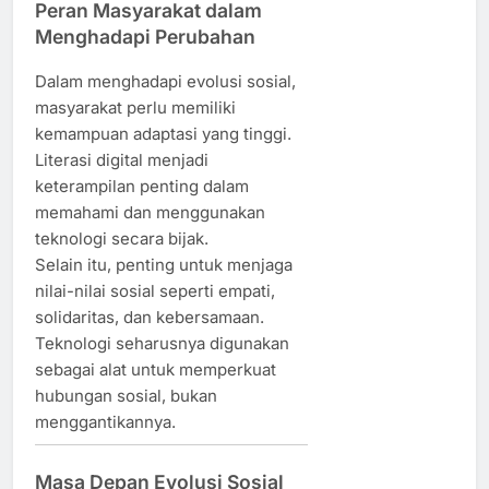
Peran Masyarakat dalam
Menghadapi Perubahan
Dalam menghadapi evolusi sosial,
masyarakat perlu memiliki
kemampuan adaptasi yang tinggi.
Literasi digital menjadi
keterampilan penting dalam
memahami dan menggunakan
teknologi secara bijak.
Selain itu, penting untuk menjaga
nilai-nilai sosial seperti empati,
solidaritas, dan kebersamaan.
Teknologi seharusnya digunakan
sebagai alat untuk memperkuat
hubungan sosial, bukan
menggantikannya.
Masa Depan Evolusi Sosial