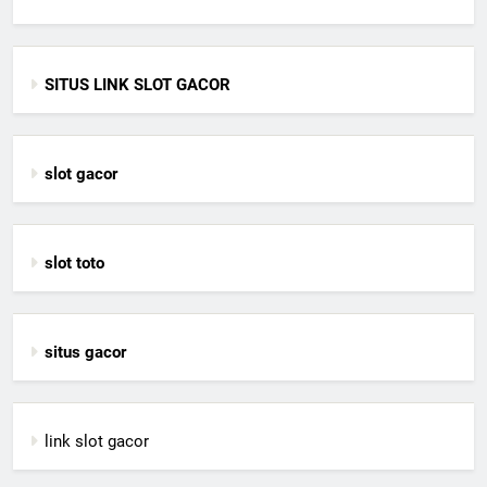
SITUS LINK SLOT GACOR
slot gacor
slot toto
situs gacor
link slot gacor