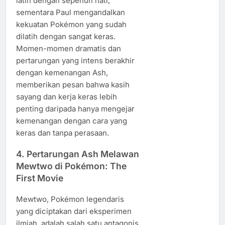
latih dengan sepenuh hati,
sementara Paul mengandalkan
kekuatan Pokémon yang sudah
dilatih dengan sangat keras.
Momen-momen dramatis dan
pertarungan yang intens berakhir
dengan kemenangan Ash,
memberikan pesan bahwa kasih
sayang dan kerja keras lebih
penting daripada hanya mengejar
kemenangan dengan cara yang
keras dan tanpa perasaan.
4.
Pertarungan Ash Melawan
Mewtwo di Pokémon: The
First Movie
Mewtwo, Pokémon legendaris
yang diciptakan dari eksperimen
ilmiah, adalah salah satu antagonis