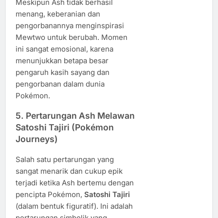
Meskipun Ash tidak berhasil
menang, keberanian dan
pengorbanannya menginspirasi
Mewtwo untuk berubah. Momen
ini sangat emosional, karena
menunjukkan betapa besar
pengaruh kasih sayang dan
pengorbanan dalam dunia
Pokémon.
5.
Pertarungan Ash Melawan
Satoshi Tajiri (Pokémon
Journeys)
Salah satu pertarungan yang
sangat menarik dan cukup epik
terjadi ketika Ash bertemu dengan
pencipta Pokémon,
Satoshi Tajiri
(dalam bentuk figuratif). Ini adalah
pertarungan simbolik yang