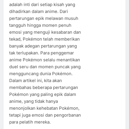
adalah inti dari setiap kisah yang
dihadirkan dalam anime. Dari
pertarungan epik melawan musuh
tangguh hingga momen penuh
emosi yang menguji kesabaran dan
tekad, Pokémon telah memberikan
banyak adegan pertarungan yang
tak terlupakan. Para penggemar
anime Pokémon selalu menantikan
duel seru dan momen puncak yang
mengguncang dunia Pokémon.
Dalam artikel ini, kita akan
membahas beberapa pertarungan
Pokémon yang paling epik dalam
anime, yang tidak hanya
menonjolkan kehebatan Pokémon,
tetapi juga emosi dan pengorbanan
para pelatih mereka.