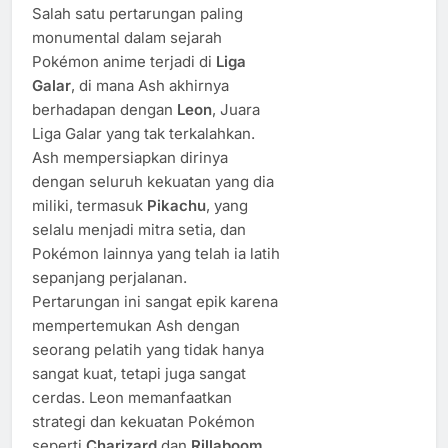
Salah satu pertarungan paling
monumental dalam sejarah
Pokémon anime terjadi di
Liga
Galar
, di mana Ash akhirnya
berhadapan dengan
Leon
, Juara
Liga Galar yang tak terkalahkan.
Ash mempersiapkan dirinya
dengan seluruh kekuatan yang dia
miliki, termasuk
Pikachu
, yang
selalu menjadi mitra setia, dan
Pokémon lainnya yang telah ia latih
sepanjang perjalanan.
Pertarungan ini sangat epik karena
mempertemukan Ash dengan
seorang pelatih yang tidak hanya
sangat kuat, tetapi juga sangat
cerdas. Leon memanfaatkan
strategi dan kekuatan Pokémon
seperti
Charizard
dan
Rillaboom
,