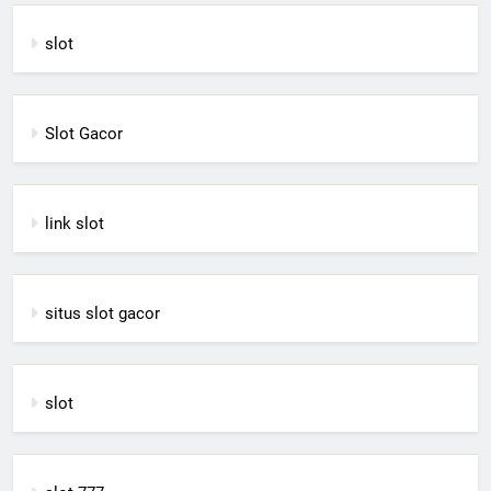
slot
Slot Gacor
link slot
situs slot gacor
slot