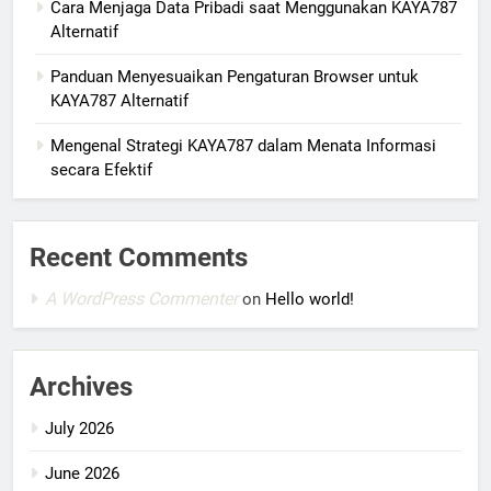
Cara Menjaga Data Pribadi saat Menggunakan KAYA787
Alternatif
Panduan Menyesuaikan Pengaturan Browser untuk
KAYA787 Alternatif
Mengenal Strategi KAYA787 dalam Menata Informasi
secara Efektif
Recent Comments
A WordPress Commenter
on
Hello world!
Archives
July 2026
June 2026