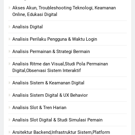
Akses Akun, Troubleshooting Teknologi, Keamanan
Online, Edukasi Digital
Analisis Digital
Analisis Perilaku Pengguna & Waktu Login
Analisis Permainan & Strategi Bermain
Analisis Ritme dan Visual,Studi Pola Permainan
Digital,Observasi Sistem Interaktif
Analisis Sistem & Keamanan Digital
Analisis Sistem Digital & UX Behavior
Analisis Slot & Tren Harian
Analisis Slot Digital & Studi Simulasi Pemain
Arsitektur Backend,Infrastruktur Sistem,Platform