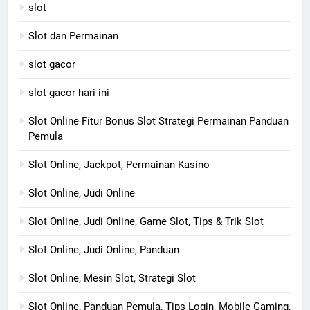
slot
Slot dan Permainan
slot gacor
slot gacor hari ini
Slot Online Fitur Bonus Slot Strategi Permainan Panduan
Pemula
Slot Online, Jackpot, Permainan Kasino
Slot Online, Judi Online
Slot Online, Judi Online, Game Slot, Tips & Trik Slot
Slot Online, Judi Online, Panduan
Slot Online, Mesin Slot, Strategi Slot
Slot Online, Panduan Pemula, Tips Login, Mobile Gaming,