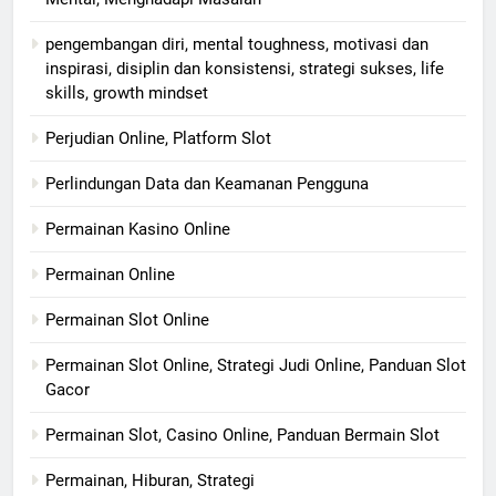
pengembangan diri, mental toughness, motivasi dan
inspirasi, disiplin dan konsistensi, strategi sukses, life
skills, growth mindset
Perjudian Online, Platform Slot
Perlindungan Data dan Keamanan Pengguna
Permainan Kasino Online
Permainan Online
Permainan Slot Online
Permainan Slot Online, Strategi Judi Online, Panduan Slot
Gacor
Permainan Slot, Casino Online, Panduan Bermain Slot
Permainan, Hiburan, Strategi