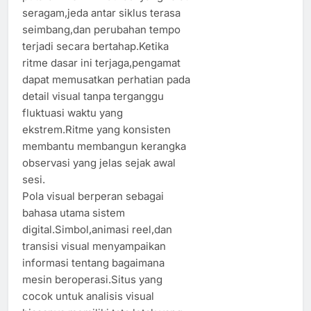
seragam,jeda antar siklus terasa
seimbang,dan perubahan tempo
terjadi secara bertahap.Ketika
ritme dasar ini terjaga,pengamat
dapat memusatkan perhatian pada
detail visual tanpa terganggu
fluktuasi waktu yang
ekstrem.Ritme yang konsisten
membantu membangun kerangka
observasi yang jelas sejak awal
sesi.
Pola visual berperan sebagai
bahasa utama sistem
digital.Simbol,animasi reel,dan
transisi visual menyampaikan
informasi tentang bagaimana
mesin beroperasi.Situs yang
cocok untuk analisis visual