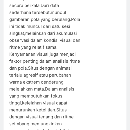
secara berkala.Dari data
sederhana tersebut,muncul
gambaran pola yang berulang.Pola
ini tidak muncul dari satu sesi
singkat,melainkan dari akumulasi
observasi dalam kondisi visual dan
ritme yang relatif sama.
Kenyamanan visual juga menjadi
faktor penting dalam analisis ritme
dan pola.Situs dengan animasi
terlalu agresif atau perubahan
warna ekstrem cenderung
melelahkan mata.Dalam analisis
yang membutuhkan fokus
tinggi,kelelahan visual dapat
menurunkan ketelitian.Situs
dengan visual tenang dan ritme
seimbang memungkinkan