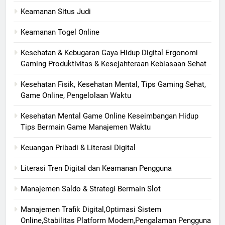
Keamanan Situs Judi
Keamanan Togel Online
Kesehatan & Kebugaran Gaya Hidup Digital Ergonomi
Gaming Produktivitas & Kesejahteraan Kebiasaan Sehat
Kesehatan Fisik, Kesehatan Mental, Tips Gaming Sehat,
Game Online, Pengelolaan Waktu
Kesehatan Mental Game Online Keseimbangan Hidup
Tips Bermain Game Manajemen Waktu
Keuangan Pribadi & Literasi Digital
Literasi Tren Digital dan Keamanan Pengguna
Manajemen Saldo & Strategi Bermain Slot
Manajemen Trafik Digital,Optimasi Sistem
Online,Stabilitas Platform Modern,Pengalaman Pengguna