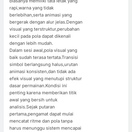
biasanya memiliki tata letak yang
rapi,warna yang tidak
berlebihan,serta animasi yang
bergerak dengan alur jelas.Dengan
visual yang terstruktur,perubahan
kecil pada pola dapat dikenali
dengan lebih mudah.
Dalam sesi awal,pola visual yang
baik sudah terasa tertata.Transisi
simbol berlangsung halus,urutan
animasi konsisten,dan tidak ada
efek visual yang menutupi struktur
dasar permainan.Kondisi ini
penting karena memberikan titik
awal yang bersih untuk
analisis.Sejak putaran
pertama,pengamat dapat mulai
mencatat ritme dan pola tanpa
harus menunggu sistem mencapai