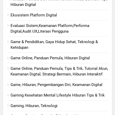
Hiburan Digital
Ekosistem Platform Digital
Evaluasi Sistem,Keamanan Platform,Performa
Digital,Audit UX,Literasi Pengguna
Game & Pendidikan, Gaya Hidup Sehat, Teknologi &
Kehidupan
Game Online, Panduan Pemula, Hiburan Digital
Game Online, Panduan Pemula, Tips & Trik, Tutorial Akun,
Keamanan Digital, Strategi Bermain, Hiburan Interaktif
Game, Hiburan, Pengembangan Diri, Keamanan Digital
Gaming Kesehatan Mental Lifestyle Hiburan Tips & Trik
Gaming, Hiburan, Teknologi