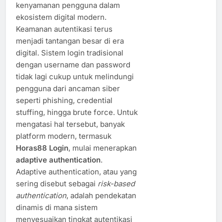
kenyamanan pengguna dalam
ekosistem digital modern.
Keamanan autentikasi terus
menjadi tantangan besar di era
digital. Sistem login tradisional
dengan username dan password
tidak lagi cukup untuk melindungi
pengguna dari ancaman siber
seperti phishing, credential
stuffing, hingga brute force. Untuk
mengatasi hal tersebut, banyak
platform modern, termasuk
Horas88 Login
, mulai menerapkan
adaptive authentication
.
Adaptive authentication, atau yang
sering disebut sebagai
risk-based
authentication
, adalah pendekatan
dinamis di mana sistem
menyesuaikan tingkat autentikasi