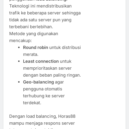
Teknologi ini mendistribusikan
trafik ke beberapa server sehingga
tidak ada satu server pun yang
terbebani berlebihan.
Metode yang digunakan
mencakup:
Round robin
untuk distribusi
merata.
Least connection
untuk
memprioritaskan server
dengan beban paling ringan.
Geo-balancing
agar
pengguna otomatis
terhubung ke server
terdekat.
Dengan load balancing, Horas88
mampu menjaga respons server