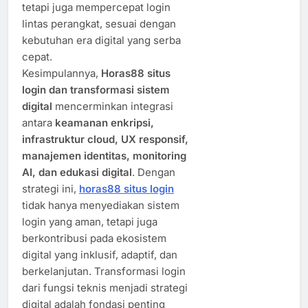
tetapi juga mempercepat login
lintas perangkat, sesuai dengan
kebutuhan era digital yang serba
cepat.
Kesimpulannya,
Horas88 situs
login dan transformasi sistem
digital
mencerminkan integrasi
antara
keamanan enkripsi,
infrastruktur cloud, UX responsif,
manajemen identitas, monitoring
AI, dan edukasi digital
. Dengan
strategi ini,
horas88 situs login
tidak hanya menyediakan sistem
login yang aman, tetapi juga
berkontribusi pada ekosistem
digital yang inklusif, adaptif, dan
berkelanjutan. Transformasi login
dari fungsi teknis menjadi strategi
digital adalah fondasi penting