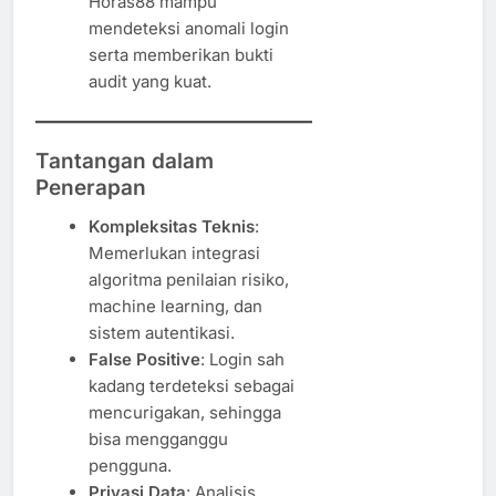
Horas88 mampu
mendeteksi anomali login
serta memberikan bukti
audit yang kuat.
Tantangan dalam
Penerapan
Kompleksitas Teknis
:
Memerlukan integrasi
algoritma penilaian risiko,
machine learning, dan
sistem autentikasi.
False Positive
: Login sah
kadang terdeteksi sebagai
mencurigakan, sehingga
bisa mengganggu
pengguna.
Privasi Data
: Analisis