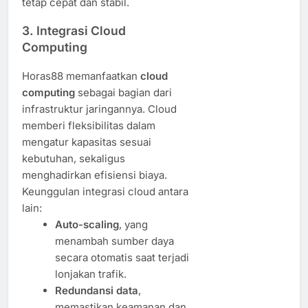
tetap cepat dan stabil.
3. Integrasi Cloud
Computing
Horas88 memanfaatkan
cloud
computing
sebagai bagian dari
infrastruktur jaringannya. Cloud
memberi fleksibilitas dalam
mengatur kapasitas sesuai
kebutuhan, sekaligus
menghadirkan efisiensi biaya.
Keunggulan integrasi cloud antara
lain:
Auto-scaling
, yang
menambah sumber daya
secara otomatis saat terjadi
lonjakan trafik.
Redundansi data
,
memastikan keamanan dan