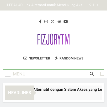
Skip
Cara Menjaga Data Pribadi saat Menggunakan
to
KAYA787 Alternatif
content
Panduan Menyesuaikan Pengaturan Browser
untuk KAYA787 Alternatif
EDWINSLOT Link Alternatif dengan Sistem Akses
yang Lebih Adaptif
LEBAH4D Link Alternatif untuk Mendukung Akses
Multi-Perangkat secara Lebih Fleksibel
Cara Menjaga Data Pribadi saat Menggunakan
KAYA787 Alternatif
Fizjo Rytm
Dapatkan Perawatan Fisioterapi Profesional
Panduan Menyesuaikan Pengaturan Browser
NEWSLETTER
RANDOM NEWS
untuk KAYA787 Alternatif
Di Fizjo Rytm Untuk Kesehatan Tubuh
Optimal.
MENU
WINSLOT Link Alternatif dengan Sistem Akses yang Lebih Ada
HEADLINES
Weeks Ago