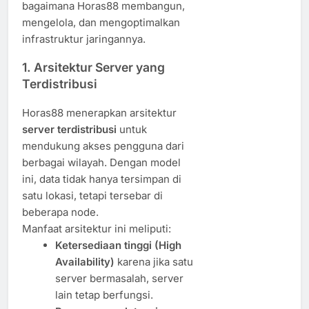
bagaimana Horas88 membangun,
mengelola, dan mengoptimalkan
infrastruktur jaringannya.
1. Arsitektur Server yang
Terdistribusi
Horas88 menerapkan arsitektur
server terdistribusi
untuk
mendukung akses pengguna dari
berbagai wilayah. Dengan model
ini, data tidak hanya tersimpan di
satu lokasi, tetapi tersebar di
beberapa node.
Manfaat arsitektur ini meliputi:
Ketersediaan tinggi (High
Availability)
karena jika satu
server bermasalah, server
lain tetap berfungsi.