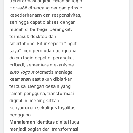
transformasi digital. Halaman login
Horas88 dirancang dengan prinsip
kesederhanaan dan responsivitas,
sehingga dapat diakses dengan
mudah di berbagai perangkat,
termasuk desktop dan
smartphone. Fitur seperti “ingat
saya” mempermudah pengguna
dalam login cepat di perangkat
pribadi, sementara mekanisme
auto-logout
otomatis menjaga
keamanan saat akun dibiarkan
terbuka. Dengan desain yang
ramah pengguna, transformasi
digital ini meningkatkan
kenyamanan sekaligus loyalitas
pengguna.
Manajemen identitas digital
juga
menjadi bagian dari transformasi