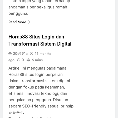
sistem login yang tahan terhadap
ancaman siber sekaligus ramah
pengguna.
Read More
Horas88 Situs Login dan
Transformasi Sistem Digital
20c991a
11 months
ago
0
6 mins
Artikel ini mengulas bagaimana
Horas88 situs login berperan
dalam transformasi sistem digital
dengan fokus pada keamanan,
efisiensi, inovasi teknologi, dan
pengalaman pengguna. Disusun
secara SEO-friendly sesuai prinsip
E-E-A-T.