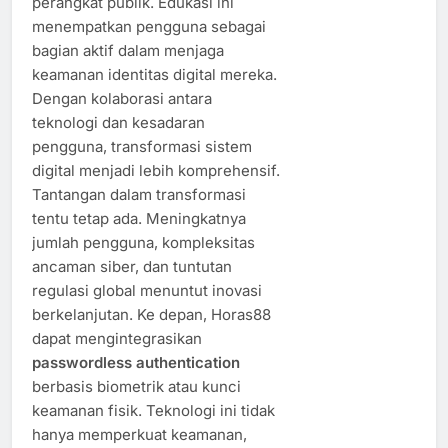
perangkat publik. Edukasi ini
menempatkan pengguna sebagai
bagian aktif dalam menjaga
keamanan identitas digital mereka.
Dengan kolaborasi antara
teknologi dan kesadaran
pengguna, transformasi sistem
digital menjadi lebih komprehensif.
Tantangan dalam transformasi
tentu tetap ada. Meningkatnya
jumlah pengguna, kompleksitas
ancaman siber, dan tuntutan
regulasi global menuntut inovasi
berkelanjutan. Ke depan, Horas88
dapat mengintegrasikan
passwordless authentication
berbasis biometrik atau kunci
keamanan fisik. Teknologi ini tidak
hanya memperkuat keamanan,