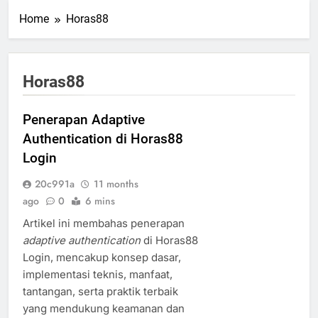
Home
Horas88
Horas88
Penerapan Adaptive
Authentication di Horas88
Login
20c991a
11 months
ago
0
6 mins
Artikel ini membahas penerapan
adaptive authentication
di Horas88
Login, mencakup konsep dasar,
implementasi teknis, manfaat,
tantangan, serta praktik terbaik
yang mendukung keamanan dan