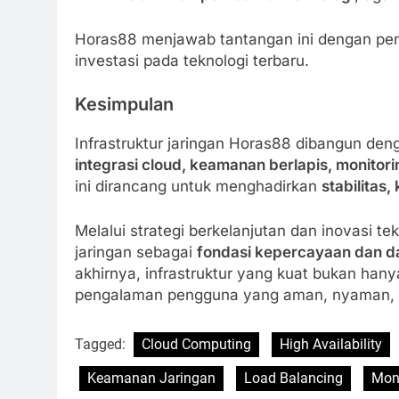
Horas88 menjawab tantangan ini dengan pemb
investasi pada teknologi terbaru.
Kesimpulan
Infrastruktur jaringan Horas88 dibangun de
integrasi cloud, keamanan berlapis, monitori
ini dirancang untuk menghadirkan
stabilitas
Melalui strategi berkelanjutan dan inovasi t
jaringan sebagai
fondasi kepercayaan dan d
akhirnya, infrastruktur yang kuat bukan han
pengalaman pengguna yang aman, nyaman, d
Tagged:
Cloud Computing
High Availability
Keamanan Jaringan
Load Balancing
Moni