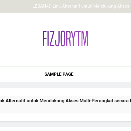
LEBAH4D Link Alternatif untuk Mendukung Akses M
Cara Menjaga Data Pribadi
Panduan Menyesuaikan Pengatu
EDWINSLOT Link Alternatif de
jo Rytm
LEBAH4D Link Alternatif untuk Mendukung Akses M
erawatan Fisioterapi Profesional Di Fizjo Rytm Untuk Kesehat
Cara Menjaga Data Pribadi
SAMPLE PAGE
Panduan Menyesuaikan Pengatu
tif untuk Mendukung Akses Multi-Perangkat secara Lebih Flek