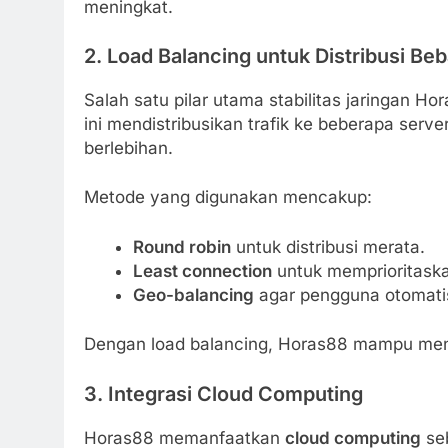
meningkat.
2. Load Balancing untuk Distribusi Be
Salah satu pilar utama stabilitas jaringan 
ini mendistribusikan trafik ke beberapa serv
berlebihan.
Metode yang digunakan mencakup:
Round robin
untuk distribusi merata.
Least connection
untuk memprioritaska
Geo-balancing
agar pengguna otomatis
Dengan load balancing, Horas88 mampu menja
3. Integrasi Cloud Computing
Horas88 memanfaatkan
cloud computing
seb