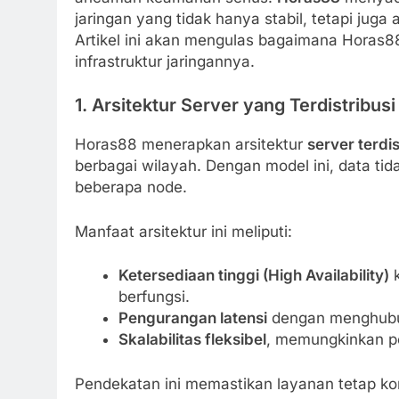
jaringan yang tidak hanya stabil, tetapi jug
Artikel ini akan mengulas bagaimana Hora
infrastruktur jaringannya.
1. Arsitektur Server yang Terdistribusi
Horas88 menerapkan arsitektur
server terdis
berbagai wilayah. Dengan model ini, data tida
beberapa node.
Manfaat arsitektur ini meliputi:
Ketersediaan tinggi (High Availability)
k
berfungsi.
Pengurangan latensi
dengan menghubun
Skalabilitas fleksibel
, memungkinkan pe
Pendekatan ini memastikan layanan tetap k