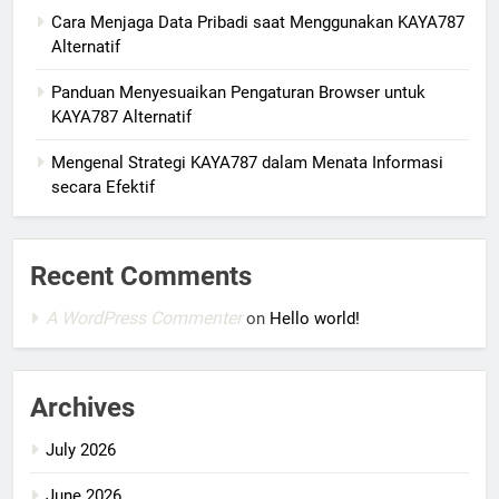
Cara Menjaga Data Pribadi saat Menggunakan KAYA787
Alternatif
Panduan Menyesuaikan Pengaturan Browser untuk
KAYA787 Alternatif
Mengenal Strategi KAYA787 dalam Menata Informasi
secara Efektif
Recent Comments
A WordPress Commenter
on
Hello world!
Archives
July 2026
June 2026