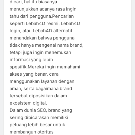
dicari, hal itu biasanya
menunjukkan adanya rasa ingin
tahu dari pengguna.Pencarian
seperti Lebah4D resmi, Lebah4D
login, atau Lebah4D alternatif
menandakan bahwa pengguna
tidak hanya mengenal nama brand,
tetapi juga ingin menemukan
informasi yang lebih
spesifik.Mereka ingin memahami
akses yang benar, cara
menggunakan layanan dengan
aman, serta bagaimana brand
tersebut diposisikan dalam
ekosistem digital.
Dalam dunia SEO, brand yang
sering dibicarakan memiliki
peluang lebih besar untuk
membangun otoritas