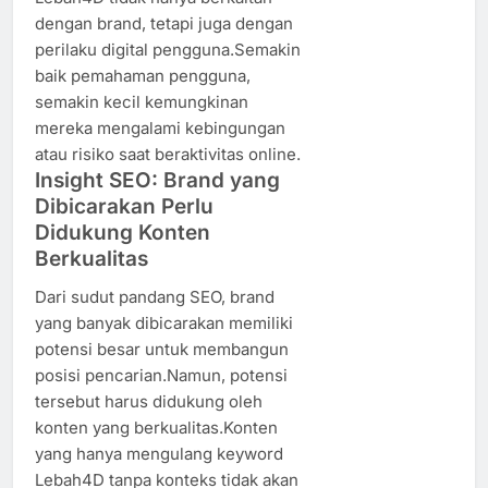
dengan brand, tetapi juga dengan
perilaku digital pengguna.Semakin
baik pemahaman pengguna,
semakin kecil kemungkinan
mereka mengalami kebingungan
atau risiko saat beraktivitas online.
Insight SEO: Brand yang
Dibicarakan Perlu
Didukung Konten
Berkualitas
Dari sudut pandang SEO, brand
yang banyak dibicarakan memiliki
potensi besar untuk membangun
posisi pencarian.Namun, potensi
tersebut harus didukung oleh
konten yang berkualitas.Konten
yang hanya mengulang keyword
Lebah4D tanpa konteks tidak akan