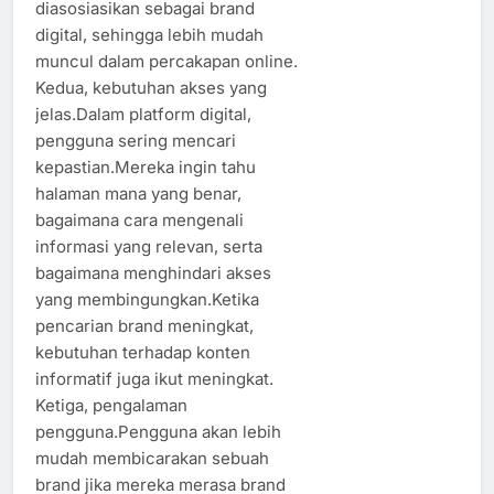
diasosiasikan sebagai brand
digital, sehingga lebih mudah
muncul dalam percakapan online.
Kedua, kebutuhan akses yang
jelas.Dalam platform digital,
pengguna sering mencari
kepastian.Mereka ingin tahu
halaman mana yang benar,
bagaimana cara mengenali
informasi yang relevan, serta
bagaimana menghindari akses
yang membingungkan.Ketika
pencarian brand meningkat,
kebutuhan terhadap konten
informatif juga ikut meningkat.
Ketiga, pengalaman
pengguna.Pengguna akan lebih
mudah membicarakan sebuah
brand jika mereka merasa brand