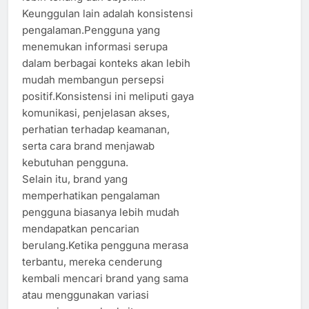
Keunggulan lain adalah konsistensi
pengalaman.Pengguna yang
menemukan informasi serupa
dalam berbagai konteks akan lebih
mudah membangun persepsi
positif.Konsistensi ini meliputi gaya
komunikasi, penjelasan akses,
perhatian terhadap keamanan,
serta cara brand menjawab
kebutuhan pengguna.
Selain itu, brand yang
memperhatikan pengalaman
pengguna biasanya lebih mudah
mendapatkan pencarian
berulang.Ketika pengguna merasa
terbantu, mereka cenderung
kembali mencari brand yang sama
atau menggunakan variasi