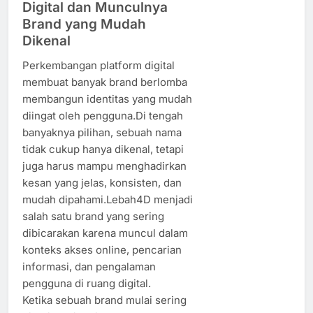
Digital dan Munculnya
Brand yang Mudah
Dikenal
Perkembangan platform digital
membuat banyak brand berlomba
membangun identitas yang mudah
diingat oleh pengguna.Di tengah
banyaknya pilihan, sebuah nama
tidak cukup hanya dikenal, tetapi
juga harus mampu menghadirkan
kesan yang jelas, konsisten, dan
mudah dipahami.Lebah4D menjadi
salah satu brand yang sering
dibicarakan karena muncul dalam
konteks akses online, pencarian
informasi, dan pengalaman
pengguna di ruang digital.
Ketika sebuah brand mulai sering