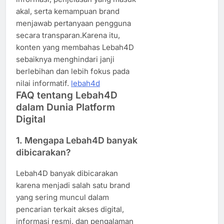
akal, serta kemampuan brand
menjawab pertanyaan pengguna
secara transparan.Karena itu,
konten yang membahas Lebah4D
sebaiknya menghindari janji
berlebihan dan lebih fokus pada
nilai informatif.
lebah4d
FAQ tentang Lebah4D
dalam Dunia Platform
Digital
1. Mengapa Lebah4D banyak
dibicarakan?
Lebah4D banyak dibicarakan
karena menjadi salah satu brand
yang sering muncul dalam
pencarian terkait akses digital,
informasi resmi, dan pengalaman