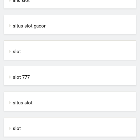
link slot
situs slot gacor
slot
slot 777
situs slot
slot