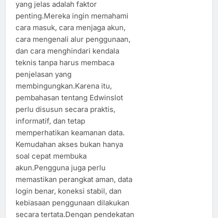
yang jelas adalah faktor
penting.Mereka ingin memahami
cara masuk, cara menjaga akun,
cara mengenali alur penggunaan,
dan cara menghindari kendala
teknis tanpa harus membaca
penjelasan yang
membingungkan.Karena itu,
pembahasan tentang Edwinslot
perlu disusun secara praktis,
informatif, dan tetap
memperhatikan keamanan data.
Kemudahan akses bukan hanya
soal cepat membuka
akun.Pengguna juga perlu
memastikan perangkat aman, data
login benar, koneksi stabil, dan
kebiasaan penggunaan dilakukan
secara tertata.Dengan pendekatan