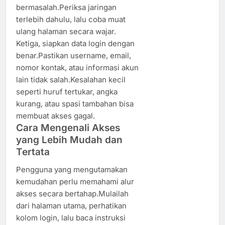
bermasalah.Periksa jaringan
terlebih dahulu, lalu coba muat
ulang halaman secara wajar.
Ketiga, siapkan data login dengan
benar.Pastikan username, email,
nomor kontak, atau informasi akun
lain tidak salah.Kesalahan kecil
seperti huruf tertukar, angka
kurang, atau spasi tambahan bisa
membuat akses gagal.
Cara Mengenali Akses
yang Lebih Mudah dan
Tertata
Pengguna yang mengutamakan
kemudahan perlu memahami alur
akses secara bertahap.Mulailah
dari halaman utama, perhatikan
kolom login, lalu baca instruksi