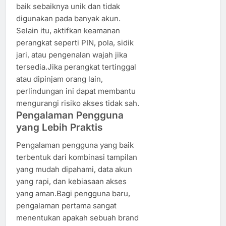
baik sebaiknya unik dan tidak
digunakan pada banyak akun.
Selain itu, aktifkan keamanan
perangkat seperti PIN, pola, sidik
jari, atau pengenalan wajah jika
tersedia.Jika perangkat tertinggal
atau dipinjam orang lain,
perlindungan ini dapat membantu
mengurangi risiko akses tidak sah.
Pengalaman Pengguna
yang Lebih Praktis
Pengalaman pengguna yang baik
terbentuk dari kombinasi tampilan
yang mudah dipahami, data akun
yang rapi, dan kebiasaan akses
yang aman.Bagi pengguna baru,
pengalaman pertama sangat
menentukan apakah sebuah brand