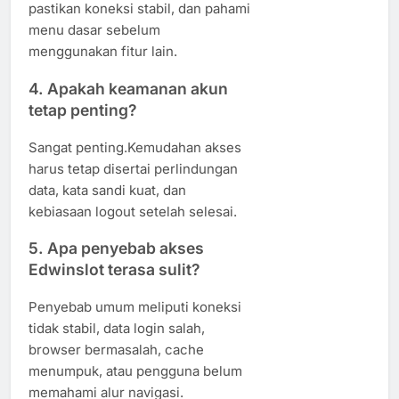
pastikan koneksi stabil, dan pahami
menu dasar sebelum
menggunakan fitur lain.
4. Apakah keamanan akun
tetap penting?
Sangat penting.Kemudahan akses
harus tetap disertai perlindungan
data, kata sandi kuat, dan
kebiasaan logout setelah selesai.
5. Apa penyebab akses
Edwinslot terasa sulit?
Penyebab umum meliputi koneksi
tidak stabil, data login salah,
browser bermasalah, cache
menumpuk, atau pengguna belum
memahami alur navigasi.