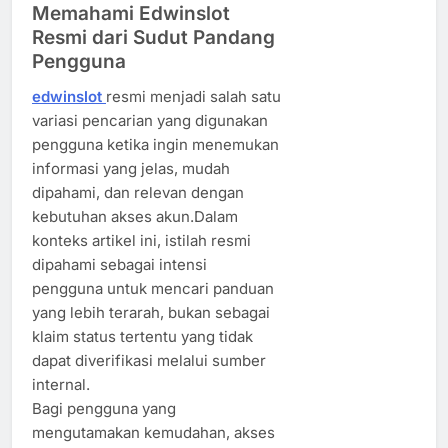
Memahami Edwinslot
Resmi dari Sudut Pandang
Pengguna
edwinslot
resmi menjadi salah satu
variasi pencarian yang digunakan
pengguna ketika ingin menemukan
informasi yang jelas, mudah
dipahami, dan relevan dengan
kebutuhan akses akun.Dalam
konteks artikel ini, istilah resmi
dipahami sebagai intensi
pengguna untuk mencari panduan
yang lebih terarah, bukan sebagai
klaim status tertentu yang tidak
dapat diverifikasi melalui sumber
internal.
Bagi pengguna yang
mengutamakan kemudahan, akses