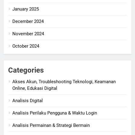
January 2025
December 2024
November 2024
October 2024
Categories
Akses Akun, Troubleshooting Teknologi, Keamanan
Online, Edukasi Digital
Analisis Digital
Analisis Perilaku Pengguna & Waktu Login
Analisis Permainan & Strategi Bermain