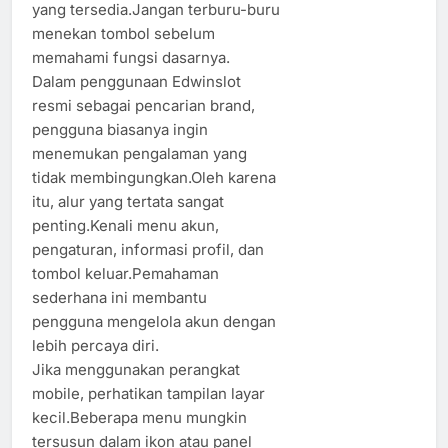
yang tersedia.Jangan terburu-buru
menekan tombol sebelum
memahami fungsi dasarnya.
Dalam penggunaan Edwinslot
resmi sebagai pencarian brand,
pengguna biasanya ingin
menemukan pengalaman yang
tidak membingungkan.Oleh karena
itu, alur yang tertata sangat
penting.Kenali menu akun,
pengaturan, informasi profil, dan
tombol keluar.Pemahaman
sederhana ini membantu
pengguna mengelola akun dengan
lebih percaya diri.
Jika menggunakan perangkat
mobile, perhatikan tampilan layar
kecil.Beberapa menu mungkin
tersusun dalam ikon atau panel