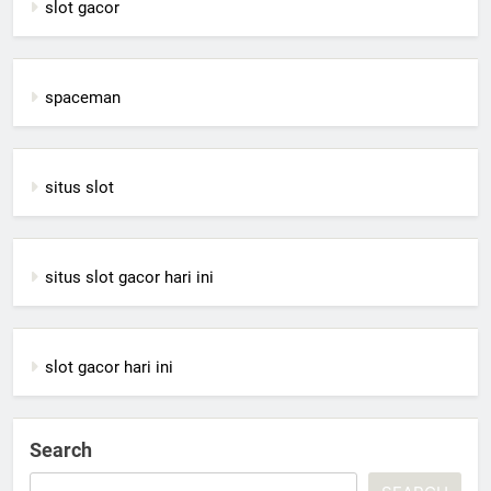
slot gacor
spaceman
situs slot
situs slot gacor hari ini
slot gacor hari ini
Search