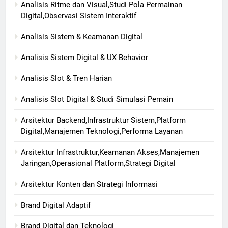
Analisis Ritme dan Visual,Studi Pola Permainan
Digital,Observasi Sistem Interaktif
Analisis Sistem & Keamanan Digital
Analisis Sistem Digital & UX Behavior
Analisis Slot & Tren Harian
Analisis Slot Digital & Studi Simulasi Pemain
Arsitektur Backend,Infrastruktur Sistem,Platform
Digital,Manajemen Teknologi,Performa Layanan
Arsitektur Infrastruktur,Keamanan Akses,Manajemen
Jaringan,Operasional Platform,Strategi Digital
Arsitektur Konten dan Strategi Informasi
Brand Digital Adaptif
Brand Digital dan Teknologi