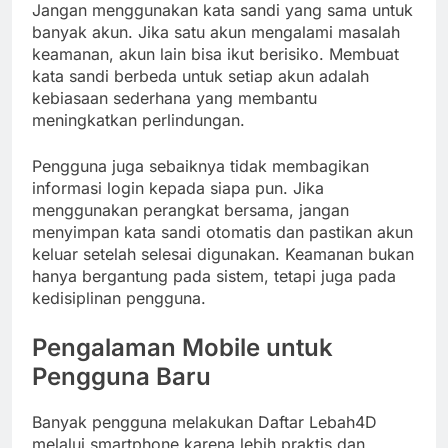
Jangan menggunakan kata sandi yang sama untuk
banyak akun. Jika satu akun mengalami masalah
keamanan, akun lain bisa ikut berisiko. Membuat
kata sandi berbeda untuk setiap akun adalah
kebiasaan sederhana yang membantu
meningkatkan perlindungan.
Pengguna juga sebaiknya tidak membagikan
informasi login kepada siapa pun. Jika
menggunakan perangkat bersama, jangan
menyimpan kata sandi otomatis dan pastikan akun
keluar setelah selesai digunakan. Keamanan bukan
hanya bergantung pada sistem, tetapi juga pada
kedisiplinan pengguna.
Pengalaman Mobile untuk
Pengguna Baru
Banyak pengguna melakukan Daftar Lebah4D
melalui smartphone karena lebih praktis dan