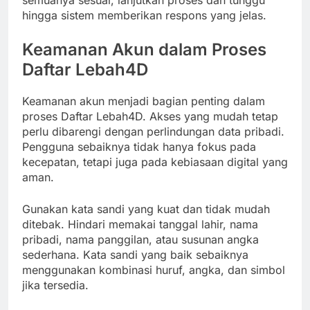
hingga sistem memberikan respons yang jelas.
Keamanan Akun dalam Proses
Daftar Lebah4D
Keamanan akun menjadi bagian penting dalam
proses Daftar Lebah4D. Akses yang mudah tetap
perlu dibarengi dengan perlindungan data pribadi.
Pengguna sebaiknya tidak hanya fokus pada
kecepatan, tetapi juga pada kebiasaan digital yang
aman.
Gunakan kata sandi yang kuat dan tidak mudah
ditebak. Hindari memakai tanggal lahir, nama
pribadi, nama panggilan, atau susunan angka
sederhana. Kata sandi yang baik sebaiknya
menggunakan kombinasi huruf, angka, dan simbol
jika tersedia.