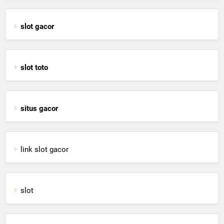
slot gacor
slot toto
situs gacor
link slot gacor
slot