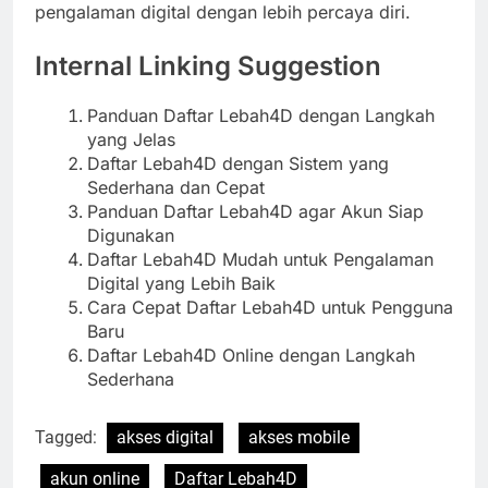
pengalaman digital dengan lebih percaya diri.
Internal Linking Suggestion
Panduan Daftar Lebah4D dengan Langkah
yang Jelas
Daftar Lebah4D dengan Sistem yang
Sederhana dan Cepat
Panduan Daftar Lebah4D agar Akun Siap
Digunakan
Daftar Lebah4D Mudah untuk Pengalaman
Digital yang Lebih Baik
Cara Cepat Daftar Lebah4D untuk Pengguna
Baru
Daftar Lebah4D Online dengan Langkah
Sederhana
Tagged:
akses digital
akses mobile
akun online
Daftar Lebah4D