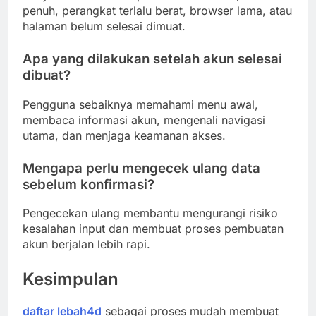
penuh, perangkat terlalu berat, browser lama, atau
halaman belum selesai dimuat.
Apa yang dilakukan setelah akun selesai
dibuat?
Pengguna sebaiknya memahami menu awal,
membaca informasi akun, mengenali navigasi
utama, dan menjaga keamanan akses.
Mengapa perlu mengecek ulang data
sebelum konfirmasi?
Pengecekan ulang membantu mengurangi risiko
kesalahan input dan membuat proses pembuatan
akun berjalan lebih rapi.
Kesimpulan
daftar lebah4d
sebagai proses mudah membuat