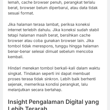
lemah, cache browser penuh, perangkat terlalu
berat, browser belum diperbarui, atau data tidak
sesuai format.
Jika halaman terasa lambat, periksa koneksi
internet terlebih dahulu. Jika koneksi sudah stabil
tetapi halaman masih berat, bersihkan cache
browser atau coba gunakan browser lain. Jika
tombol tidak merespons, tunggu hingga halaman
benar-benar selesai dimuat sebelum mencoba
kembali.
Hindari menekan tombol berkali-kali dalam waktu
singkat. Tindakan seperti ini dapat membuat
proses terasa tidak sinkron. Lebih baik berhenti
sejenak, memeriksa kondisi perangkat, lalu
melanjutkan secara bertahap.
Insight Pengalaman Digital yang
Lebih Terarah