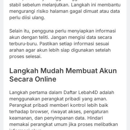
stabil sebelum melanjutkan. Langkah ini membantu
mengurangi risiko halaman gagal dimuat atau data
perlu diisi ulang.
Selain itu, pengguna perlu menyiapkan informasi
akun dengan teliti. Jangan mengisi data secara
terburu-buru. Pastikan setiap informasi sesuai
arahan agar akun lebih siap digunakan setelah
proses selesai.
Langkah Mudah Membuat Akun
Secara Online
Langkah pertama dalam Daftar Lebah4D adalah
menggunakan perangkat pribadi yang aman.
Perangkat pribadi memberi kontrol lebih baik
terhadap browser, riwayat akses, pengaturan
keamanan, dan penyimpanan data. Hindari
memakai perangkat umum jika proses melibatkan