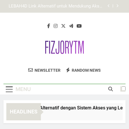
Skip
Cara Menjaga Data Pribadi saat Menggunakan
to
KAYA787 Alternatif
content
Panduan Menyesuaikan Pengaturan Browser
untuk KAYA787 Alternatif
EDWINSLOT Link Alternatif dengan Sistem Akses
yang Lebih Adaptif
LEBAH4D Link Alternatif untuk Mendukung Akses
Multi-Perangkat secara Lebih Fleksibel
Cara Menjaga Data Pribadi saat Menggunakan
KAYA787 Alternatif
Fizjo Rytm
Dapatkan Perawatan Fisioterapi Profesional
Panduan Menyesuaikan Pengaturan Browser
NEWSLETTER
RANDOM NEWS
untuk KAYA787 Alternatif
Di Fizjo Rytm Untuk Kesehatan Tubuh
Optimal.
MENU
WINSLOT Link Alternatif dengan Sistem Akses yang Lebih Ada
HEADLINES
Weeks Ago