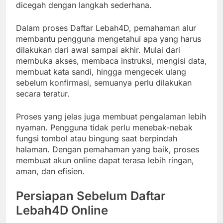
dicegah dengan langkah sederhana.
Dalam proses Daftar Lebah4D, pemahaman alur
membantu pengguna mengetahui apa yang harus
dilakukan dari awal sampai akhir. Mulai dari
membuka akses, membaca instruksi, mengisi data,
membuat kata sandi, hingga mengecek ulang
sebelum konfirmasi, semuanya perlu dilakukan
secara teratur.
Proses yang jelas juga membuat pengalaman lebih
nyaman. Pengguna tidak perlu menebak-nebak
fungsi tombol atau bingung saat berpindah
halaman. Dengan pemahaman yang baik, proses
membuat akun online dapat terasa lebih ringan,
aman, dan efisien.
Persiapan Sebelum Daftar
Lebah4D Online