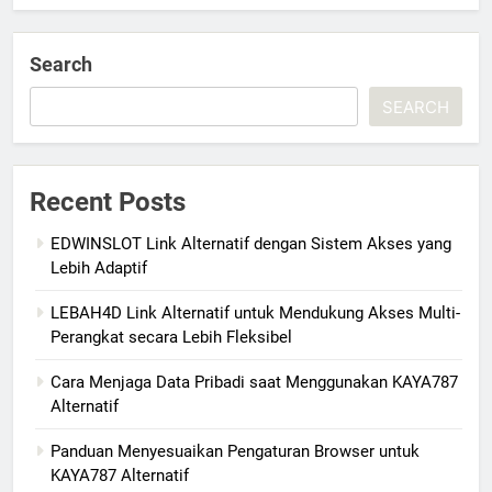
Search
SEARCH
Recent Posts
EDWINSLOT Link Alternatif dengan Sistem Akses yang
Lebih Adaptif
LEBAH4D Link Alternatif untuk Mendukung Akses Multi-
Perangkat secara Lebih Fleksibel
Cara Menjaga Data Pribadi saat Menggunakan KAYA787
Alternatif
Panduan Menyesuaikan Pengaturan Browser untuk
KAYA787 Alternatif