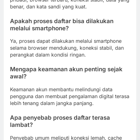
benar, dan kata sandi yang kuat.
Apakah proses daftar bisa dilakukan
melalui smartphone?
Ya, proses dapat dilakukan melalui smartphone
selama browser mendukung, koneksi stabil, dan
perangkat dalam kondisi ringan.
Mengapa keamanan akun penting sejak
awal?
Keamanan akun membantu melindungi data
pengguna dan membuat pengalaman digital terasa
lebih tenang dalam jangka panjang.
Apa penyebab proses daftar terasa
lambat?
Penyebab umum meliputi koneksi lemah, cache