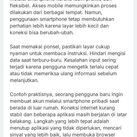
fleksibel. Akses mobile memungkinkan proses
dilakukan dari berbagai tempat. Namun,
penggunaan smartphone tetap membutuhkan
perhatian lebih karena layar lebih kecil dan
koneksi bisa berubah-ubah.
Saat memakai ponsel, pastikan layar cukup
nyaman untuk membaca instruksi. Hindari mengisi
data saat terburu-buru. Kesalahan input sering
terjadi karena pengguna mengetik terlalu cepat
atau tidak memeriksa ulang informasi sebelum
melanjutkan.
Contoh praktisnya, seorang pengguna baru ingin
membuat akun melalui smartphone pribadi saat
berada di luar rumah. Koneksi internet kurang
stabil dan beberapa aplikasi masih berjalan di latar
belakang. Langkah yang lebih tepat adalah
menutup aplikasi yang tidak diperlukan, mencari
sinyal yang lebih baik, lalu membuka browser