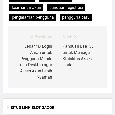
keamanan akun
panduan registrasi
pengalaman pengguna
pengguna baru
Previous:
Next:
Post
navigation
Lebah4D Login
Panduan Lae138
Aman untuk
untuk Menjaga
Pengguna Mobile
Stabilitas Akses
dan Desktop agar
Harian
Akses Akun Lebih
Nyaman
SITUS LINK SLOT GACOR