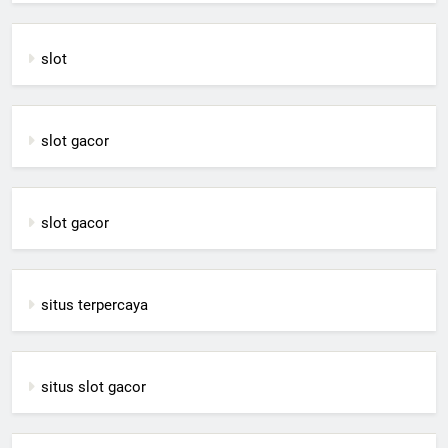
slot
slot gacor
slot gacor
situs terpercaya
situs slot gacor