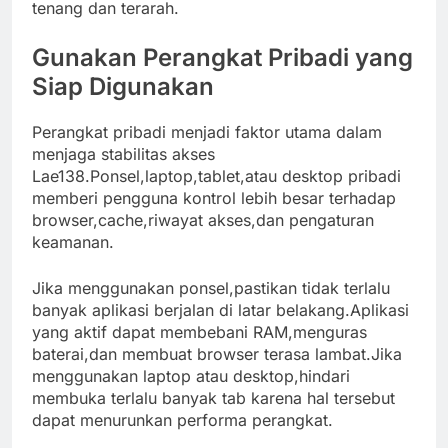
tenang dan terarah.
Gunakan Perangkat Pribadi yang
Siap Digunakan
Perangkat pribadi menjadi faktor utama dalam
menjaga stabilitas akses
Lae138.Ponsel,laptop,tablet,atau desktop pribadi
memberi pengguna kontrol lebih besar terhadap
browser,cache,riwayat akses,dan pengaturan
keamanan.
Jika menggunakan ponsel,pastikan tidak terlalu
banyak aplikasi berjalan di latar belakang.Aplikasi
yang aktif dapat membebani RAM,menguras
baterai,dan membuat browser terasa lambat.Jika
menggunakan laptop atau desktop,hindari
membuka terlalu banyak tab karena hal tersebut
dapat menurunkan performa perangkat.