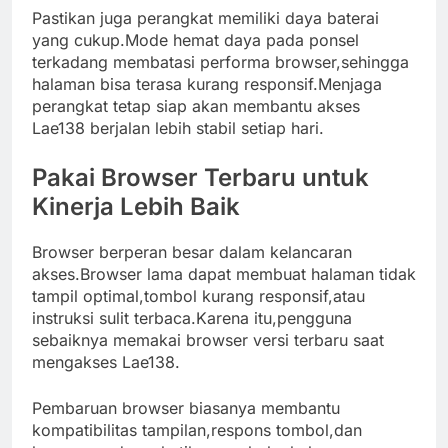
Pastikan juga perangkat memiliki daya baterai
yang cukup.Mode hemat daya pada ponsel
terkadang membatasi performa browser,sehingga
halaman bisa terasa kurang responsif.Menjaga
perangkat tetap siap akan membantu akses
Lae138 berjalan lebih stabil setiap hari.
Pakai Browser Terbaru untuk
Kinerja Lebih Baik
Browser berperan besar dalam kelancaran
akses.Browser lama dapat membuat halaman tidak
tampil optimal,tombol kurang responsif,atau
instruksi sulit terbaca.Karena itu,pengguna
sebaiknya memakai browser versi terbaru saat
mengakses Lae138.
Pembaruan browser biasanya membantu
kompatibilitas tampilan,respons tombol,dan