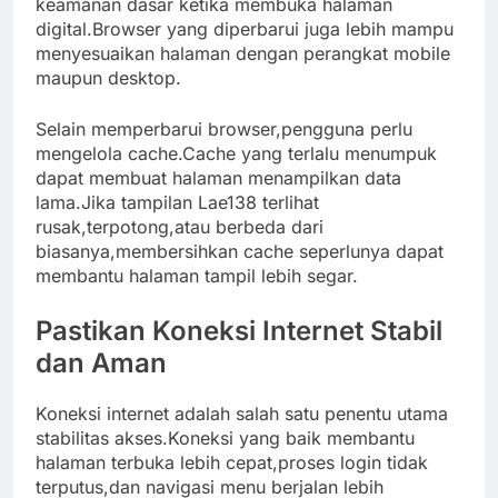
keamanan dasar ketika membuka halaman
digital.Browser yang diperbarui juga lebih mampu
menyesuaikan halaman dengan perangkat mobile
maupun desktop.
Selain memperbarui browser,pengguna perlu
mengelola cache.Cache yang terlalu menumpuk
dapat membuat halaman menampilkan data
lama.Jika tampilan Lae138 terlihat
rusak,terpotong,atau berbeda dari
biasanya,membersihkan cache seperlunya dapat
membantu halaman tampil lebih segar.
Pastikan Koneksi Internet Stabil
dan Aman
Koneksi internet adalah salah satu penentu utama
stabilitas akses.Koneksi yang baik membantu
halaman terbuka lebih cepat,proses login tidak
terputus,dan navigasi menu berjalan lebih