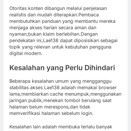
Otoritas konten dibangun melalui penjelasan
realistis dan mudah diterapkan.Pembaca
membutuhkan panduan yang membantu mereka
menjaga akses harian secara aman dan
nyaman,bukan klaim berlebihan.Dengan
pendekatan ini,Lae138 dapat diposisikan sebagai
topik yang relevan untuk kebutuhan pengguna
digital modern.
Kesalahan yang Perlu Dihindari
Beberapa kesalahan umum yang mengganggu
stabilitas akses Lae138 adalah memakai browser
lama,membiarkan cache menumpuk,menggunakan
jaringan publik,menekan tombol berulang saat
halaman belum merespons,dan tidak
memverifikasi halaman sebelum login.
Kesalahan lain adalah membuka terlalu banyak