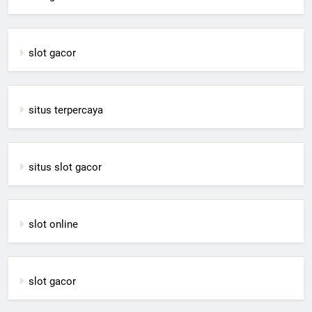
slot gacor
situs terpercaya
situs slot gacor
slot online
slot gacor