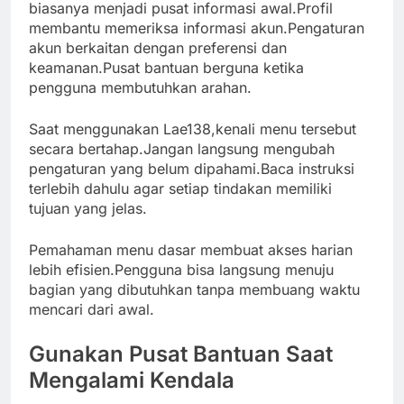
biasanya menjadi pusat informasi awal.Profil
membantu memeriksa informasi akun.Pengaturan
akun berkaitan dengan preferensi dan
keamanan.Pusat bantuan berguna ketika
pengguna membutuhkan arahan.
Saat menggunakan Lae138,kenali menu tersebut
secara bertahap.Jangan langsung mengubah
pengaturan yang belum dipahami.Baca instruksi
terlebih dahulu agar setiap tindakan memiliki
tujuan yang jelas.
Pemahaman menu dasar membuat akses harian
lebih efisien.Pengguna bisa langsung menuju
bagian yang dibutuhkan tanpa membuang waktu
mencari dari awal.
Gunakan Pusat Bantuan Saat
Mengalami Kendala