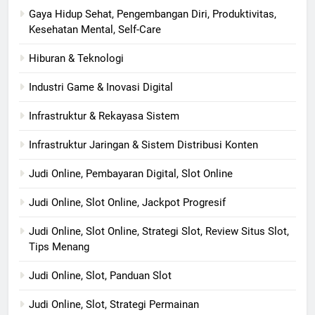
Gaya Hidup Sehat, Pengembangan Diri, Produktivitas,
Kesehatan Mental, Self-Care
Hiburan & Teknologi
Industri Game & Inovasi Digital
Infrastruktur & Rekayasa Sistem
Infrastruktur Jaringan & Sistem Distribusi Konten
Judi Online, Pembayaran Digital, Slot Online
Judi Online, Slot Online, Jackpot Progresif
Judi Online, Slot Online, Strategi Slot, Review Situs Slot,
Tips Menang
Judi Online, Slot, Panduan Slot
Judi Online, Slot, Strategi Permainan