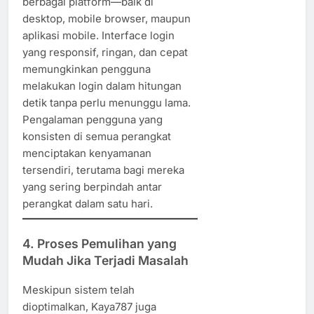
berbagai platform—baik di
desktop, mobile browser, maupun
aplikasi mobile. Interface login
yang responsif, ringan, dan cepat
memungkinkan pengguna
melakukan login dalam hitungan
detik tanpa perlu menunggu lama.
Pengalaman pengguna yang
konsisten di semua perangkat
menciptakan kenyamanan
tersendiri, terutama bagi mereka
yang sering berpindah antar
perangkat dalam satu hari.
4. Proses Pemulihan yang
Mudah Jika Terjadi Masalah
Meskipun sistem telah
dioptimalkan, Kaya787 juga