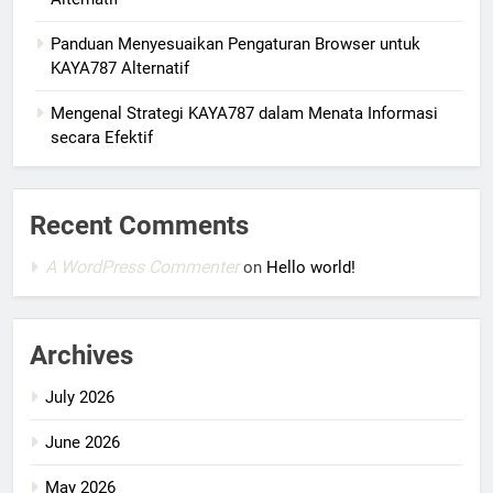
Panduan Menyesuaikan Pengaturan Browser untuk
KAYA787 Alternatif
Mengenal Strategi KAYA787 dalam Menata Informasi
secara Efektif
Recent Comments
A WordPress Commenter
on
Hello world!
Archives
July 2026
June 2026
May 2026