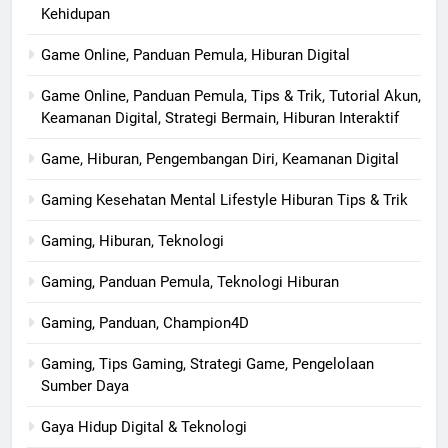
Kehidupan
Game Online, Panduan Pemula, Hiburan Digital
Game Online, Panduan Pemula, Tips & Trik, Tutorial Akun,
Keamanan Digital, Strategi Bermain, Hiburan Interaktif
Game, Hiburan, Pengembangan Diri, Keamanan Digital
Gaming Kesehatan Mental Lifestyle Hiburan Tips & Trik
Gaming, Hiburan, Teknologi
Gaming, Panduan Pemula, Teknologi Hiburan
Gaming, Panduan, Champion4D
Gaming, Tips Gaming, Strategi Game, Pengelolaan
Sumber Daya
Gaya Hidup Digital & Teknologi