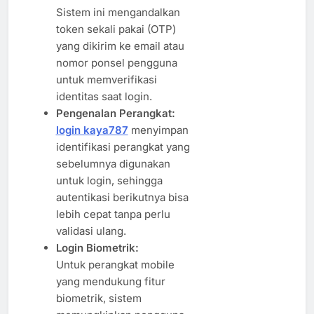
Sistem ini mengandalkan
token sekali pakai (OTP)
yang dikirim ke email atau
nomor ponsel pengguna
untuk memverifikasi
identitas saat login.
Pengenalan Perangkat:
login kaya787
menyimpan
identifikasi perangkat yang
sebelumnya digunakan
untuk login, sehingga
autentikasi berikutnya bisa
lebih cepat tanpa perlu
validasi ulang.
Login Biometrik:
Untuk perangkat mobile
yang mendukung fitur
biometrik, sistem