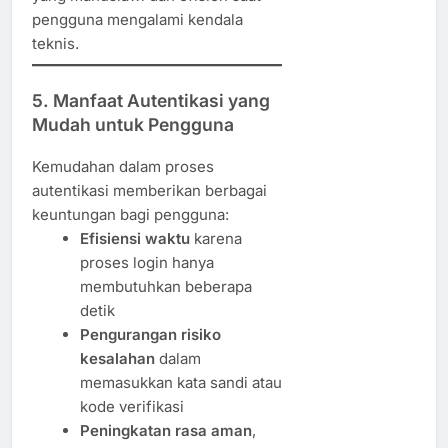
pengguna mengalami kendala
teknis.
5. Manfaat Autentikasi yang
Mudah untuk Pengguna
Kemudahan dalam proses
autentikasi memberikan berbagai
keuntungan bagi pengguna:
Efisiensi waktu
karena
proses login hanya
membutuhkan beberapa
detik
Pengurangan risiko
kesalahan
dalam
memasukkan kata sandi atau
kode verifikasi
Peningkatan rasa aman
,