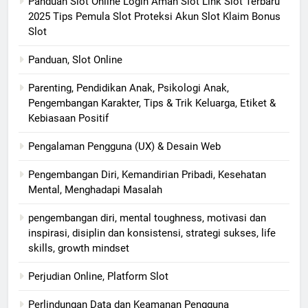
Panduan Slot Online Login Aman Slot Link Slot Terbaru
2025 Tips Pemula Slot Proteksi Akun Slot Klaim Bonus
Slot
Panduan, Slot Online
Parenting, Pendidikan Anak, Psikologi Anak,
Pengembangan Karakter, Tips & Trik Keluarga, Etiket &
Kebiasaan Positif
Pengalaman Pengguna (UX) & Desain Web
Pengembangan Diri, Kemandirian Pribadi, Kesehatan
Mental, Menghadapi Masalah
pengembangan diri, mental toughness, motivasi dan
inspirasi, disiplin dan konsistensi, strategi sukses, life
skills, growth mindset
Perjudian Online, Platform Slot
Perlindungan Data dan Keamanan Pengguna