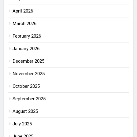
April 2026
March 2026
February 2026
January 2026
December 2025
November 2025
October 2025
September 2025
August 2025
July 2025
June 2025