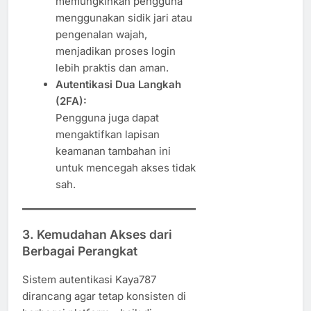
memungkinkan pengguna
menggunakan sidik jari atau
pengenalan wajah,
menjadikan proses login
lebih praktis dan aman.
Autentikasi Dua Langkah
(2FA):
Pengguna juga dapat
mengaktifkan lapisan
keamanan tambahan ini
untuk mencegah akses tidak
sah.
3. Kemudahan Akses dari
Berbagai Perangkat
Sistem autentikasi Kaya787
dirancang agar tetap konsisten di