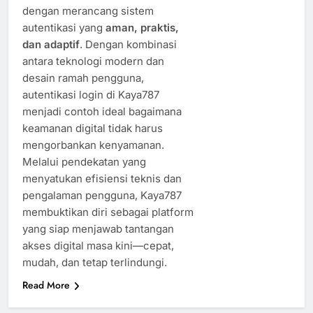
dengan merancang sistem
autentikasi yang
aman, praktis,
dan adaptif
. Dengan kombinasi
antara teknologi modern dan
desain ramah pengguna,
autentikasi login di Kaya787
menjadi contoh ideal bagaimana
keamanan digital tidak harus
mengorbankan kenyamanan.
Melalui pendekatan yang
menyatukan efisiensi teknis dan
pengalaman pengguna, Kaya787
membuktikan diri sebagai platform
yang siap menjawab tantangan
akses digital masa kini—cepat,
mudah, dan tetap terlindungi.
Read More