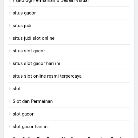
Psikologi Permainan & Desain Visual
situs gacor
situs judi
situs judi slot online
situs slot gacor
situs slot gacor hari ini
situs slot online resmi terpercaya
slot
Slot dan Permainan
slot gacor
slot gacor hari ini