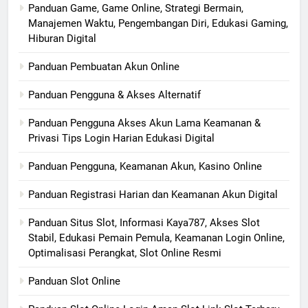
Panduan Game, Game Online, Strategi Bermain,
Manajemen Waktu, Pengembangan Diri, Edukasi Gaming,
Hiburan Digital
Panduan Pembuatan Akun Online
Panduan Pengguna & Akses Alternatif
Panduan Pengguna Akses Akun Lama Keamanan &
Privasi Tips Login Harian Edukasi Digital
Panduan Pengguna, Keamanan Akun, Kasino Online
Panduan Registrasi Harian dan Keamanan Akun Digital
Panduan Situs Slot, Informasi Kaya787, Akses Slot
Stabil, Edukasi Pemain Pemula, Keamanan Login Online,
Optimalisasi Perangkat, Slot Online Resmi
Panduan Slot Online