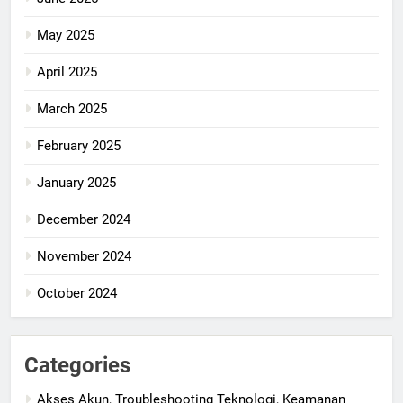
May 2025
April 2025
March 2025
February 2025
January 2025
December 2024
November 2024
October 2024
Categories
Akses Akun, Troubleshooting Teknologi, Keamanan