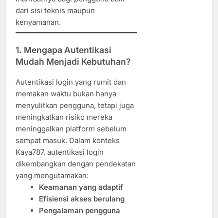
dari sisi teknis maupun
kenyamanan.
1. Mengapa Autentikasi
Mudah Menjadi Kebutuhan?
Autentikasi login yang rumit dan
memakan waktu bukan hanya
menyulitkan pengguna, tetapi juga
meningkatkan risiko mereka
meninggalkan platform sebelum
sempat masuk. Dalam konteks
Kaya787, autentikasi login
dikembangkan dengan pendekatan
yang mengutamakan:
Keamanan yang adaptif
Efisiensi akses berulang
Pengalaman pengguna