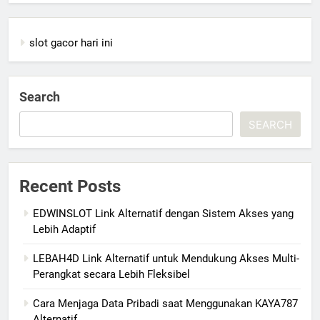
slot gacor hari ini
Search
SEARCH
Recent Posts
EDWINSLOT Link Alternatif dengan Sistem Akses yang
Lebih Adaptif
LEBAH4D Link Alternatif untuk Mendukung Akses Multi-
Perangkat secara Lebih Fleksibel
Cara Menjaga Data Pribadi saat Menggunakan KAYA787
Alternatif