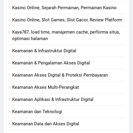
Kasino Online, Sejarah Permainan, Permainan Kasino
Kasino Online, Slot Games, Slot Gacor, Review Platform
Kaya787, load time, manajemen cache, performa situs,
optimasi halaman
Keamanan & Infrastruktur Digital
Keamanan & Pengalaman Akses Digital
Keamanan Akses Digital & Proteksi Pembayaran
Keamanan Akses Multi-Perangkat
Keamanan Aplikasi & Infrastruktur Digital
Keamanan dan Teknologi
Keamanan Data dan Akses Digital