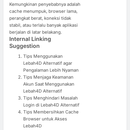
Kemungkinan penyebabnya adalah
cache menumpuk, browser lama,
perangkat berat, koneksi tidak
stabil, atau terlalu banyak aplikasi
berjalan di latar belakang.
Internal Linking
Suggestion
Tips Menggunakan
Lebah4D Alternatif agar
Pengalaman Lebih Nyaman
Tips Menjaga Keamanan
Akun Saat Menggunakan
Lebah4D Alternatif
Tips Menghindari Masalah
Login di Lebah4D Alternatif
Tips Membersihkan Cache
Browser untuk Akses
Lebah4D