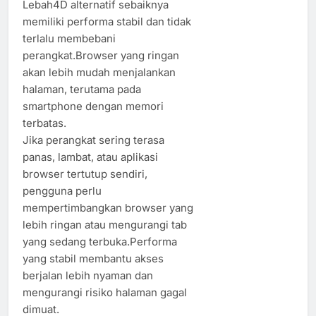
Lebah4D alternatif sebaiknya
memiliki performa stabil dan tidak
terlalu membebani
perangkat.Browser yang ringan
akan lebih mudah menjalankan
halaman, terutama pada
smartphone dengan memori
terbatas.
Jika perangkat sering terasa
panas, lambat, atau aplikasi
browser tertutup sendiri,
pengguna perlu
mempertimbangkan browser yang
lebih ringan atau mengurangi tab
yang sedang terbuka.Performa
yang stabil membantu akses
berjalan lebih nyaman dan
mengurangi risiko halaman gagal
dimuat.