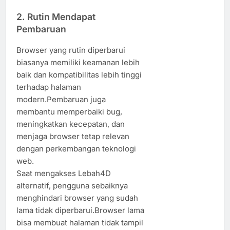
2. Rutin Mendapat
Pembaruan
Browser yang rutin diperbarui
biasanya memiliki keamanan lebih
baik dan kompatibilitas lebih tinggi
terhadap halaman
modern.Pembaruan juga
membantu memperbaiki bug,
meningkatkan kecepatan, dan
menjaga browser tetap relevan
dengan perkembangan teknologi
web.
Saat mengakses Lebah4D
alternatif, pengguna sebaiknya
menghindari browser yang sudah
lama tidak diperbarui.Browser lama
bisa membuat halaman tidak tampil