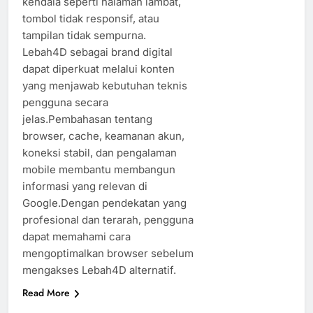
kendala seperti halaman lambat,
tombol tidak responsif, atau
tampilan tidak sempurna.
Lebah4D sebagai brand digital
dapat diperkuat melalui konten
yang menjawab kebutuhan teknis
pengguna secara
jelas.Pembahasan tentang
browser, cache, keamanan akun,
koneksi stabil, dan pengalaman
mobile membantu membangun
informasi yang relevan di
Google.Dengan pendekatan yang
profesional dan terarah, pengguna
dapat memahami cara
mengoptimalkan browser sebelum
mengakses Lebah4D alternatif.
Read More