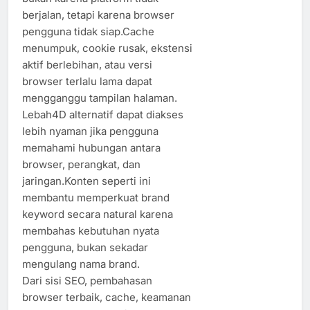
berjalan, tetapi karena browser
pengguna tidak siap.Cache
menumpuk, cookie rusak, ekstensi
aktif berlebihan, atau versi
browser terlalu lama dapat
mengganggu tampilan halaman.
Lebah4D alternatif dapat diakses
lebih nyaman jika pengguna
memahami hubungan antara
browser, perangkat, dan
jaringan.Konten seperti ini
membantu memperkuat brand
keyword secara natural karena
membahas kebutuhan nyata
pengguna, bukan sekadar
mengulang nama brand.
Dari sisi SEO, pembahasan
browser terbaik, cache, keamanan