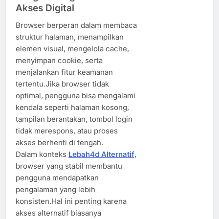
Akses Digital
Browser berperan dalam membaca
struktur halaman, menampilkan
elemen visual, mengelola cache,
menyimpan cookie, serta
menjalankan fitur keamanan
tertentu.Jika browser tidak
optimal, pengguna bisa mengalami
kendala seperti halaman kosong,
tampilan berantakan, tombol login
tidak merespons, atau proses
akses berhenti di tengah.
Dalam konteks
Lebah4d Alternatif
,
browser yang stabil membantu
pengguna mendapatkan
pengalaman yang lebih
konsisten.Hal ini penting karena
akses alternatif biasanya