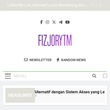
Skip
Cara Menjaga Data Pribadi saat Menggunakan
to
KAYA787 Alternatif
content
Panduan Menyesuaikan Pengaturan Browser
untuk KAYA787 Alternatif
EDWINSLOT Link Alternatif dengan Sistem Akses
yang Lebih Adaptif
LEBAH4D Link Alternatif untuk Mendukung Akses
Multi-Perangkat secara Lebih Fleksibel
Cara Menjaga Data Pribadi saat Menggunakan
KAYA787 Alternatif
Fizjo Rytm
Dapatkan Perawatan Fisioterapi Profesional
Panduan Menyesuaikan Pengaturan Browser
NEWSLETTER
RANDOM NEWS
untuk KAYA787 Alternatif
Di Fizjo Rytm Untuk Kesehatan Tubuh
Optimal.
MENU
WINSLOT Link Alternatif dengan Sistem Akses yang Lebih Ada
HEADLINES
Weeks Ago