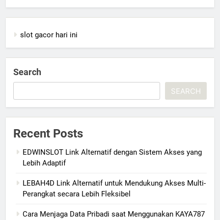
slot gacor hari ini
Search
SEARCH
Recent Posts
EDWINSLOT Link Alternatif dengan Sistem Akses yang
Lebih Adaptif
LEBAH4D Link Alternatif untuk Mendukung Akses Multi-
Perangkat secara Lebih Fleksibel
Cara Menjaga Data Pribadi saat Menggunakan KAYA787