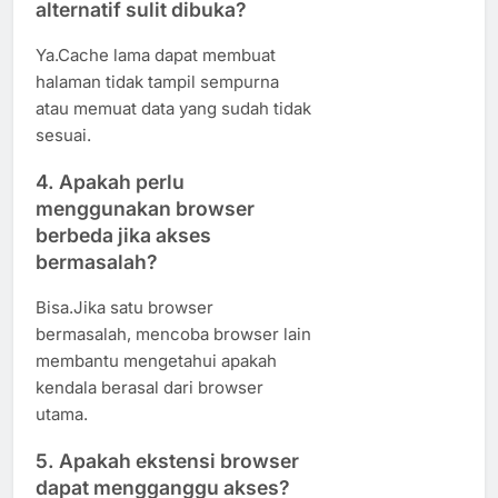
alternatif sulit dibuka?
Ya.Cache lama dapat membuat
halaman tidak tampil sempurna
atau memuat data yang sudah tidak
sesuai.
4. Apakah perlu
menggunakan browser
berbeda jika akses
bermasalah?
Bisa.Jika satu browser
bermasalah, mencoba browser lain
membantu mengetahui apakah
kendala berasal dari browser
utama.
5. Apakah ekstensi browser
dapat mengganggu akses?