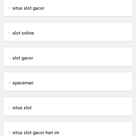
situs slot gacor
slot online
slot gacor
spaceman
situs slot
situs slot gacor hari ini