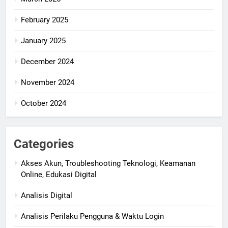
February 2025
January 2025
December 2024
November 2024
October 2024
Categories
Akses Akun, Troubleshooting Teknologi, Keamanan
Online, Edukasi Digital
Analisis Digital
Analisis Perilaku Pengguna & Waktu Login