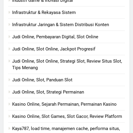
Industri Game & Inovasi Digital
Infrastruktur & Rekayasa Sistem
Infrastruktur Jaringan & Sistem Distribusi Konten
Judi Online, Pembayaran Digital, Slot Online
Judi Online, Slot Online, Jackpot Progresif
Judi Online, Slot Online, Strategi Slot, Review Situs Slot,
Tips Menang
Judi Online, Slot, Panduan Slot
Judi Online, Slot, Strategi Permainan
Kasino Online, Sejarah Permainan, Permainan Kasino
Kasino Online, Slot Games, Slot Gacor, Review Platform
Kaya787, load time, manajemen cache, performa situs,