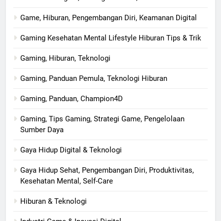
Game, Hiburan, Pengembangan Diri, Keamanan Digital
Gaming Kesehatan Mental Lifestyle Hiburan Tips & Trik
Gaming, Hiburan, Teknologi
Gaming, Panduan Pemula, Teknologi Hiburan
Gaming, Panduan, Champion4D
Gaming, Tips Gaming, Strategi Game, Pengelolaan
Sumber Daya
Gaya Hidup Digital & Teknologi
Gaya Hidup Sehat, Pengembangan Diri, Produktivitas,
Kesehatan Mental, Self-Care
Hiburan & Teknologi