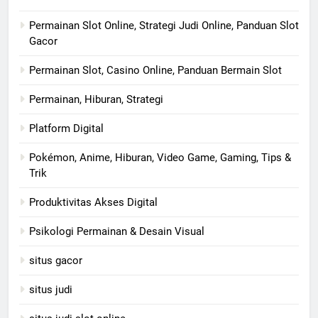
Permainan Slot Online, Strategi Judi Online, Panduan Slot
Gacor
Permainan Slot, Casino Online, Panduan Bermain Slot
Permainan, Hiburan, Strategi
Platform Digital
Pokémon, Anime, Hiburan, Video Game, Gaming, Tips &
Trik
Produktivitas Akses Digital
Psikologi Permainan & Desain Visual
situs gacor
situs judi