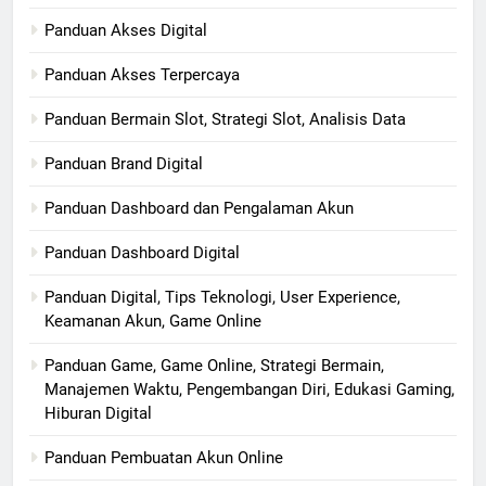
Panduan Akses Digital
Panduan Akses Terpercaya
Panduan Bermain Slot, Strategi Slot, Analisis Data
Panduan Brand Digital
Panduan Dashboard dan Pengalaman Akun
Panduan Dashboard Digital
Panduan Digital, Tips Teknologi, User Experience,
Keamanan Akun, Game Online
Panduan Game, Game Online, Strategi Bermain,
Manajemen Waktu, Pengembangan Diri, Edukasi Gaming,
Hiburan Digital
Panduan Pembuatan Akun Online