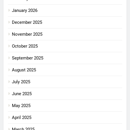
January 2026
December 2025
November 2025
October 2025
September 2025
August 2025
July 2025
June 2025
May 2025
April 2025
March 2025