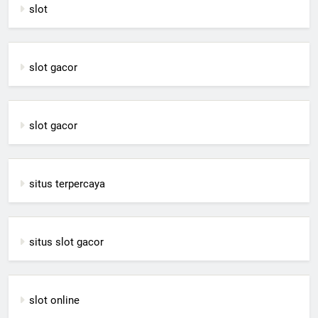
slot
slot gacor
slot gacor
situs terpercaya
situs slot gacor
slot online