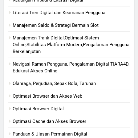
Keuangan Pribadi & Literasi Digital
Literasi Tren Digital dan Keamanan Pengguna
Manajemen Saldo & Strategi Bermain Slot
Manajemen Trafik Digital,Optimasi Sistem
Online,Stabilitas Platform Modern,Pengalaman Pengguna
Berkelanjutan
Navigasi Ramah Pengguna, Pengalaman Digital TIARA4D,
Edukasi Akses Online
Olahraga, Perjudian, Sepak Bola, Taruhan
Optimasi Browser dan Akses Web
Optimasi Browser Digital
Optimasi Cache dan Akses Browser
Panduan & Ulasan Permainan Digital