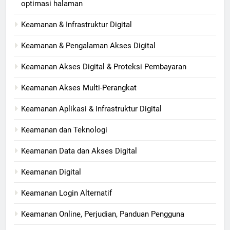
optimasi halaman
Keamanan & Infrastruktur Digital
Keamanan & Pengalaman Akses Digital
Keamanan Akses Digital & Proteksi Pembayaran
Keamanan Akses Multi-Perangkat
Keamanan Aplikasi & Infrastruktur Digital
Keamanan dan Teknologi
Keamanan Data dan Akses Digital
Keamanan Digital
Keamanan Login Alternatif
Keamanan Online, Perjudian, Panduan Pengguna