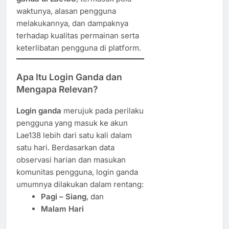
waktunya, alasan pengguna
melakukannya, dan dampaknya
terhadap kualitas permainan serta
keterlibatan pengguna di platform.
Apa Itu Login Ganda dan
Mengapa Relevan?
Login ganda
merujuk pada perilaku
pengguna yang masuk ke akun
Lae138 lebih dari satu kali dalam
satu hari. Berdasarkan data
observasi harian dan masukan
komunitas pengguna, login ganda
umumnya dilakukan dalam rentang:
Pagi – Siang
, dan
Malam Hari