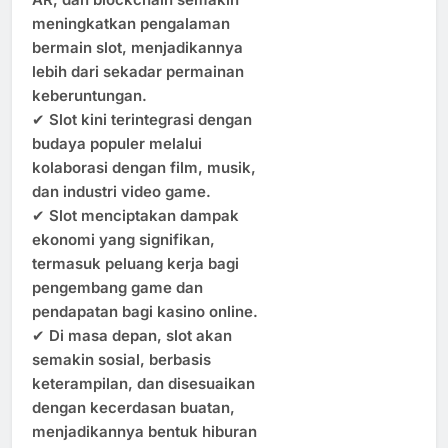
meningkatkan pengalaman
bermain slot, menjadikannya
lebih dari sekadar permainan
keberuntungan.
✔
Slot kini terintegrasi dengan
budaya populer melalui
kolaborasi dengan film, musik,
dan industri video game.
✔
Slot menciptakan dampak
ekonomi yang signifikan,
termasuk peluang kerja bagi
pengembang game dan
pendapatan bagi kasino online.
✔
Di masa depan, slot akan
semakin sosial, berbasis
keterampilan, dan disesuaikan
dengan kecerdasan buatan,
menjadikannya bentuk hiburan