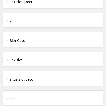
link slot gacor
slot
Slot Gacor
link slot
situs slot gacor
slot