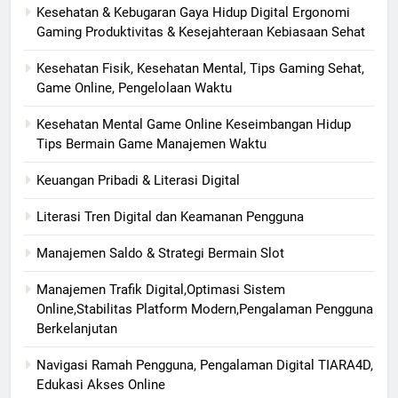
Kesehatan & Kebugaran Gaya Hidup Digital Ergonomi
Gaming Produktivitas & Kesejahteraan Kebiasaan Sehat
Kesehatan Fisik, Kesehatan Mental, Tips Gaming Sehat,
Game Online, Pengelolaan Waktu
Kesehatan Mental Game Online Keseimbangan Hidup
Tips Bermain Game Manajemen Waktu
Keuangan Pribadi & Literasi Digital
Literasi Tren Digital dan Keamanan Pengguna
Manajemen Saldo & Strategi Bermain Slot
Manajemen Trafik Digital,Optimasi Sistem
Online,Stabilitas Platform Modern,Pengalaman Pengguna
Berkelanjutan
Navigasi Ramah Pengguna, Pengalaman Digital TIARA4D,
Edukasi Akses Online