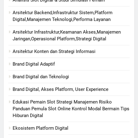
Analisis Slot Digital & Studi Simulasi Pemain
Arsitektur Backend,Infrastruktur Sistem,Platform
Digital,Manajemen Teknologi,Performa Layanan
Arsitektur Infrastruktur,Keamanan Akses,Manajemen
Jaringan,Operasional Platform,Strategi Digital
Arsitektur Konten dan Strategi Informasi
Brand Digital Adaptif
Brand Digital dan Teknologi
Brand Digital, Akses Platform, User Experience
Edukasi Pemain Slot Strategi Manajemen Risiko
Panduan Pemula Slot Online Kontrol Modal Bermain Tips
Hiburan Digital
Ekosistem Platform Digital