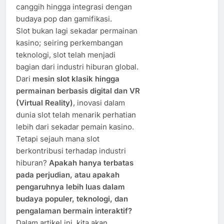
canggih hingga integrasi dengan
budaya pop dan gamifikasi.
Slot bukan lagi sekadar permainan
kasino; seiring perkembangan
teknologi, slot telah menjadi
bagian dari industri hiburan global.
Dari
mesin slot klasik hingga
permainan berbasis digital dan VR
(Virtual Reality)
, inovasi dalam
dunia slot telah menarik perhatian
lebih dari sekadar pemain kasino.
Tetapi sejauh mana slot
berkontribusi terhadap industri
hiburan?
Apakah hanya terbatas
pada perjudian, atau apakah
pengaruhnya lebih luas dalam
budaya populer, teknologi, dan
pengalaman bermain interaktif?
Dalam artikel ini, kita akan