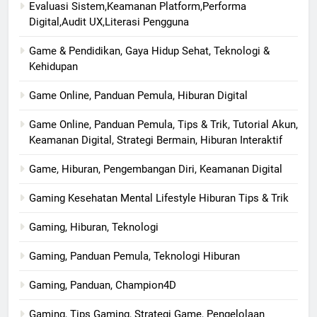
Evaluasi Sistem,Keamanan Platform,Performa
Digital,Audit UX,Literasi Pengguna
Game & Pendidikan, Gaya Hidup Sehat, Teknologi &
Kehidupan
Game Online, Panduan Pemula, Hiburan Digital
Game Online, Panduan Pemula, Tips & Trik, Tutorial Akun,
Keamanan Digital, Strategi Bermain, Hiburan Interaktif
Game, Hiburan, Pengembangan Diri, Keamanan Digital
Gaming Kesehatan Mental Lifestyle Hiburan Tips & Trik
Gaming, Hiburan, Teknologi
Gaming, Panduan Pemula, Teknologi Hiburan
Gaming, Panduan, Champion4D
Gaming, Tips Gaming, Strategi Game, Pengelolaan