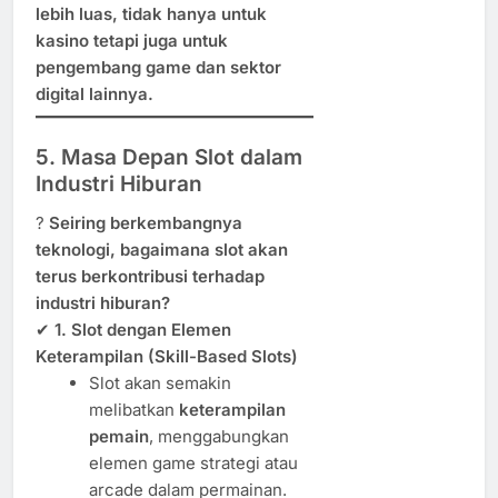
lebih luas, tidak hanya untuk
kasino tetapi juga untuk
pengembang game dan sektor
digital lainnya.
5. Masa Depan Slot dalam
Industri Hiburan
?
Seiring berkembangnya
teknologi, bagaimana slot akan
terus berkontribusi terhadap
industri hiburan?
✔
1. Slot dengan Elemen
Keterampilan (Skill-Based Slots)
Slot akan semakin
melibatkan
keterampilan
pemain
, menggabungkan
elemen game strategi atau
arcade dalam permainan.