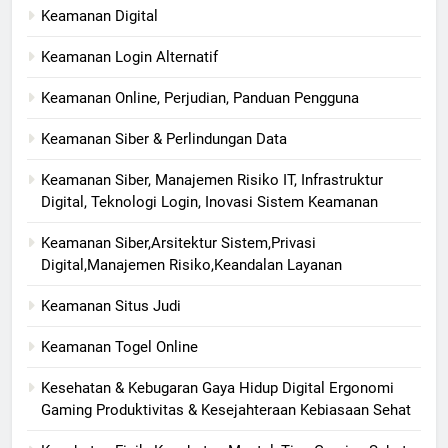
Keamanan Digital
Keamanan Login Alternatif
Keamanan Online, Perjudian, Panduan Pengguna
Keamanan Siber & Perlindungan Data
Keamanan Siber, Manajemen Risiko IT, Infrastruktur
Digital, Teknologi Login, Inovasi Sistem Keamanan
Keamanan Siber,Arsitektur Sistem,Privasi
Digital,Manajemen Risiko,Keandalan Layanan
Keamanan Situs Judi
Keamanan Togel Online
Kesehatan & Kebugaran Gaya Hidup Digital Ergonomi
Gaming Produktivitas & Kesejahteraan Kebiasaan Sehat