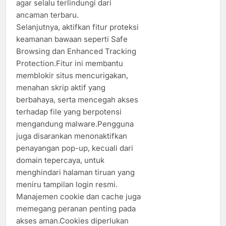
agar selalu terlindungi dari
ancaman terbaru.
Selanjutnya, aktifkan fitur proteksi
keamanan bawaan seperti Safe
Browsing dan Enhanced Tracking
Protection.Fitur ini membantu
memblokir situs mencurigakan,
menahan skrip aktif yang
berbahaya, serta mencegah akses
terhadap file yang berpotensi
mengandung malware.Pengguna
juga disarankan menonaktifkan
penayangan pop-up, kecuali dari
domain tepercaya, untuk
menghindari halaman tiruan yang
meniru tampilan login resmi.
Manajemen cookie dan cache juga
memegang peranan penting pada
akses aman.Cookies diperlukan