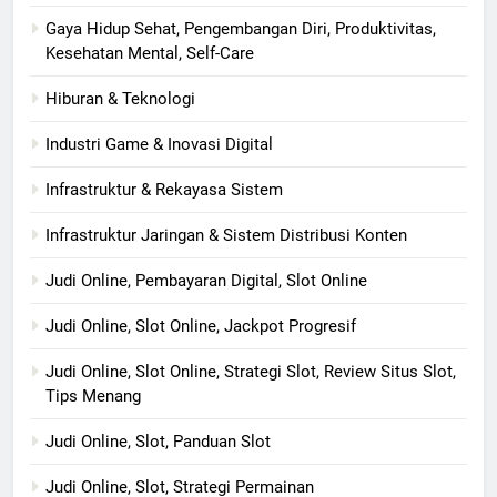
Gaya Hidup Sehat, Pengembangan Diri, Produktivitas,
Kesehatan Mental, Self-Care
Hiburan & Teknologi
Industri Game & Inovasi Digital
Infrastruktur & Rekayasa Sistem
Infrastruktur Jaringan & Sistem Distribusi Konten
Judi Online, Pembayaran Digital, Slot Online
Judi Online, Slot Online, Jackpot Progresif
Judi Online, Slot Online, Strategi Slot, Review Situs Slot,
Tips Menang
Judi Online, Slot, Panduan Slot
Judi Online, Slot, Strategi Permainan