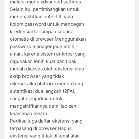
melalui menu advanced settings.
Selain itu, pertimbangkan untuk
menonaktifkan auto-fill pada
kolom password untuk mencegah
kredensial tersimpan secara
otomatis di browser.Menggunakan
password manager jauh lebih
aman, karena sistem enkripsi yang
digunakan lebih kuat dan tidak
mudah diakses oleh ekstensi atau
skrip browser yang tidak
dikenal.Jika platform mendukung
autentikasi dua langkah (2FA),
sangat dianjurkan untuk
mengaktifkannya demi lapisan
keamanan ekstra.
Periksa juga daftar ekstensi yang
terpasang di browser.Hapus
ekstensi yang tidak dikenal atau