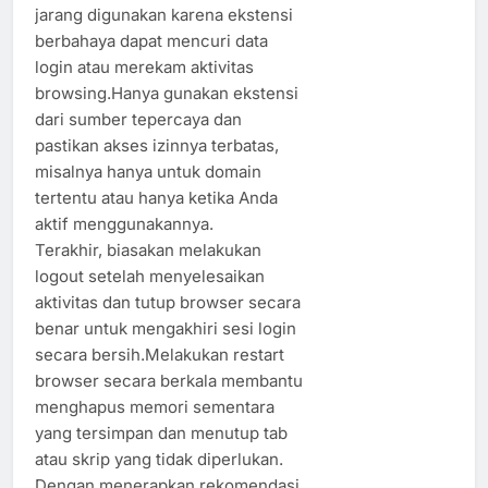
jarang digunakan karena ekstensi
berbahaya dapat mencuri data
login atau merekam aktivitas
browsing.Hanya gunakan ekstensi
dari sumber tepercaya dan
pastikan akses izinnya terbatas,
misalnya hanya untuk domain
tertentu atau hanya ketika Anda
aktif menggunakannya.
Terakhir, biasakan melakukan
logout setelah menyelesaikan
aktivitas dan tutup browser secara
benar untuk mengakhiri sesi login
secara bersih.Melakukan restart
browser secara berkala membantu
menghapus memori sementara
yang tersimpan dan menutup tab
atau skrip yang tidak diperlukan.
Dengan menerapkan rekomendasi