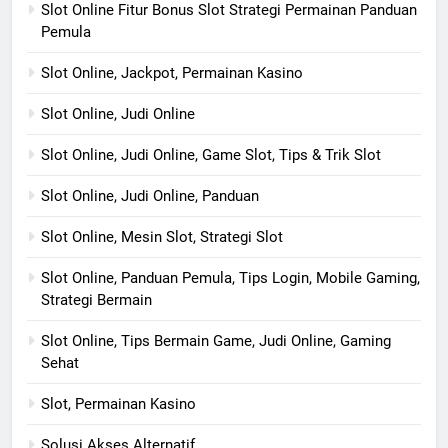
Slot Online Fitur Bonus Slot Strategi Permainan Panduan
Pemula
Slot Online, Jackpot, Permainan Kasino
Slot Online, Judi Online
Slot Online, Judi Online, Game Slot, Tips & Trik Slot
Slot Online, Judi Online, Panduan
Slot Online, Mesin Slot, Strategi Slot
Slot Online, Panduan Pemula, Tips Login, Mobile Gaming,
Strategi Bermain
Slot Online, Tips Bermain Game, Judi Online, Gaming
Sehat
Slot, Permainan Kasino
Solusi Akses Alternatif