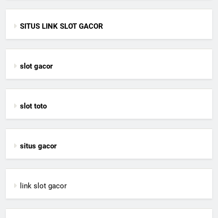
SITUS LINK SLOT GACOR
slot gacor
slot toto
situs gacor
link slot gacor