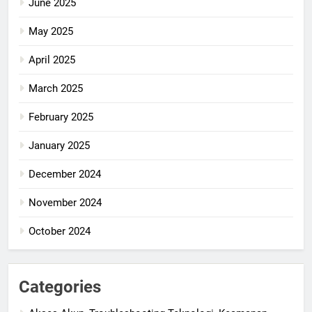
June 2025
May 2025
April 2025
March 2025
February 2025
January 2025
December 2024
November 2024
October 2024
Categories