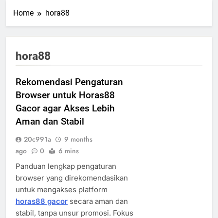
Home
hora88
hora88
Rekomendasi Pengaturan
Browser untuk Horas88
Gacor agar Akses Lebih
Aman dan Stabil
20c991a
9 months
ago
0
6 mins
Panduan lengkap pengaturan
browser yang direkomendasikan
untuk mengakses platform
horas88 gacor
secara aman dan
stabil, tanpa unsur promosi. Fokus