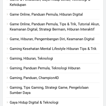
Kehidupan
Game Online, Panduan Pemula, Hiburan Digital
Game Online, Panduan Pemula, Tips & Trik, Tutorial Akun,
Keamanan Digital, Strategi Bermain, Hiburan Interaktif
Game, Hiburan, Pengembangan Diri, Keamanan Digital
Gaming Kesehatan Mental Lifestyle Hiburan Tips & Trik
Gaming, Hiburan, Teknologi
Gaming, Panduan Pemula, Teknologi Hiburan
Gaming, Panduan, Champion4D
Gaming, Tips Gaming, Strategi Game, Pengelolaan
Sumber Daya
Gaya Hidup Digital & Teknologi