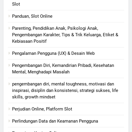
Slot
Panduan, Slot Online
Parenting, Pendidikan Anak, Psikologi Anak,
Pengembangan Karakter, Tips & Trik Keluarga, Etiket &
Kebiasaan Positif
Pengalaman Pengguna (UX) & Desain Web
Pengembangan Diri, Kemandirian Pribadi, Kesehatan
Mental, Menghadapi Masalah
pengembangan diri, mental toughness, motivasi dan
inspirasi, disiplin dan konsistensi, strategi sukses, life
skills, growth mindset
Perjudian Online, Platform Slot
Perlindungan Data dan Keamanan Pengguna