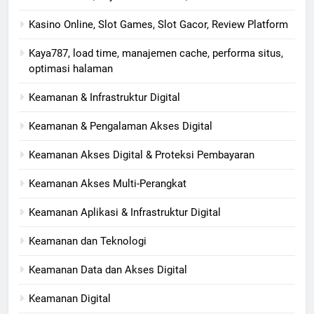
Kasino Online, Slot Games, Slot Gacor, Review Platform
Kaya787, load time, manajemen cache, performa situs,
optimasi halaman
Keamanan & Infrastruktur Digital
Keamanan & Pengalaman Akses Digital
Keamanan Akses Digital & Proteksi Pembayaran
Keamanan Akses Multi-Perangkat
Keamanan Aplikasi & Infrastruktur Digital
Keamanan dan Teknologi
Keamanan Data dan Akses Digital
Keamanan Digital