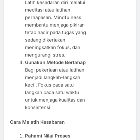
Latih kesadaran diri melalui
meditasi atau latihan
pernapasan. Mindfulness
membantu menjaga pikiran
tetap hadir pada tugas yang
sedang dikerjakan,
meningkatkan fokus, dan
mengurangi stres.
Gunakan Metode Bertahap
Bagi pekerjaan atau latihan
menjadi langkah-langkah
kecil. Fokus pada satu
langkah pada satu waktu
untuk menjaga kualitas dan
konsistensi.
Cara Melatih Kesabaran
Pahami Nilai Proses