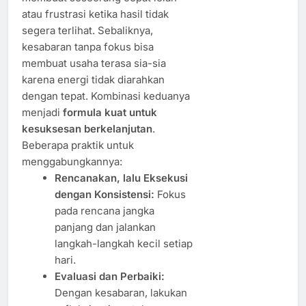
atau frustrasi ketika hasil tidak
segera terlihat. Sebaliknya,
kesabaran tanpa fokus bisa
membuat usaha terasa sia-sia
karena energi tidak diarahkan
dengan tepat. Kombinasi keduanya
menjadi
formula kuat untuk
kesuksesan berkelanjutan
.
Beberapa praktik untuk
menggabungkannya:
Rencanakan, lalu Eksekusi
dengan Konsistensi:
Fokus
pada rencana jangka
panjang dan jalankan
langkah-langkah kecil setiap
hari.
Evaluasi dan Perbaiki:
Dengan kesabaran, lakukan