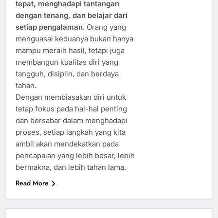
tepat, menghadapi tantangan
dengan tenang, dan belajar dari
setiap pengalaman
. Orang yang
menguasai keduanya bukan hanya
mampu meraih hasil, tetapi juga
membangun kualitas diri yang
tangguh, disiplin, dan berdaya
tahan.
Dengan membiasakan diri untuk
tetap fokus pada hal-hal penting
dan bersabar dalam menghadapi
proses, setiap langkah yang kita
ambil akan mendekatkan pada
pencapaian yang lebih besar, lebih
bermakna, dan lebih tahan lama.
Read More