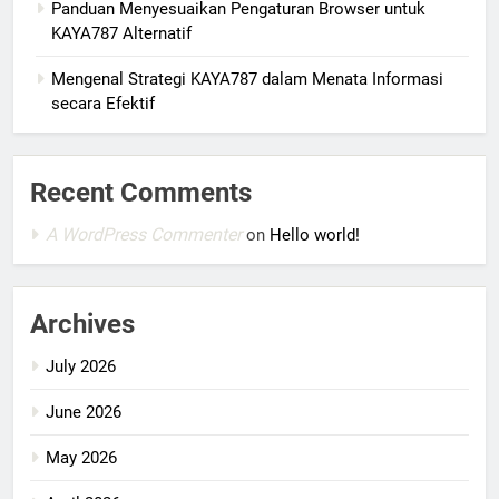
Panduan Menyesuaikan Pengaturan Browser untuk
KAYA787 Alternatif
Mengenal Strategi KAYA787 dalam Menata Informasi
secara Efektif
Recent Comments
A WordPress Commenter
on
Hello world!
Archives
July 2026
June 2026
May 2026