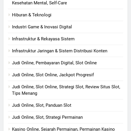
Kesehatan Mental, Self-Care
Hiburan & Teknologi
Industri Game & Inovasi Digital
Infrastruktur & Rekayasa Sistem
Infrastruktur Jaringan & Sistem Distribusi Konten
Judi Online, Pembayaran Digital, Slot Online
Judi Online, Slot Online, Jackpot Progresif
Judi Online, Slot Online, Strategi Slot, Review Situs Slot,
Tips Menang
Judi Online, Slot, Panduan Slot
Judi Online, Slot, Strategi Permainan
Kasino Online, Sejarah Permainan, Permainan Kasino