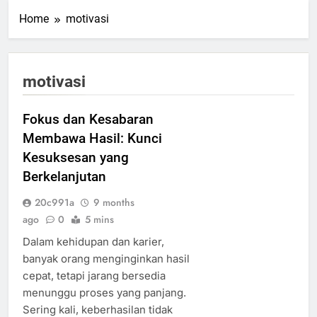
Home
motivasi
motivasi
Fokus dan Kesabaran
Membawa Hasil: Kunci
Kesuksesan yang
Berkelanjutan
20c991a
9 months
ago
0
5 mins
Dalam kehidupan dan karier,
banyak orang menginginkan hasil
cepat, tetapi jarang bersedia
menunggu proses yang panjang.
Sering kali, keberhasilan tidak