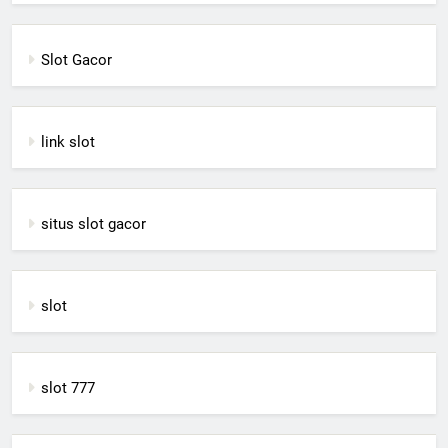
Slot Gacor
link slot
situs slot gacor
slot
slot 777