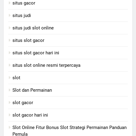
situs gacor
situs judi
situs judi slot online
situs slot gacor
situs slot gacor hari ini
situs slot online resmi terpercaya
slot
Slot dan Permainan
slot gacor
slot gacor hari ini
Slot Online Fitur Bonus Slot Strategi Permainan Panduan
Pemula