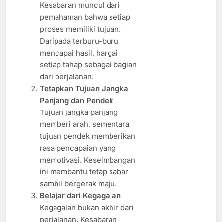
Kesabaran muncul dari
pemahaman bahwa setiap
proses memiliki tujuan.
Daripada terburu-buru
mencapai hasil, hargai
setiap tahap sebagai bagian
dari perjalanan.
Tetapkan Tujuan Jangka
Panjang dan Pendek
Tujuan jangka panjang
memberi arah, sementara
tujuan pendek memberikan
rasa pencapaian yang
memotivasi. Keseimbangan
ini membantu tetap sabar
sambil bergerak maju.
Belajar dari Kegagalan
Kegagalan bukan akhir dari
perjalanan. Kesabaran