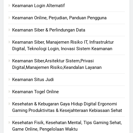
Keamanan Login Alternatif
Keamanan Online, Perjudian, Panduan Pengguna
Keamanan Siber & Perlindungan Data
Keamanan Siber, Manajemen Risiko IT, Infrastruktur
Digital, Teknologi Login, Inovasi Sistem Keamanan
Keamanan Siber,Arsitektur Sistem,Privasi
Digital,Manajemen Risiko,Keandalan Layanan
Keamanan Situs Judi
Keamanan Togel Online
Kesehatan & Kebugaran Gaya Hidup Digital Ergonomi
Gaming Produktivitas & Kesejahteraan Kebiasaan Sehat
Kesehatan Fisik, Kesehatan Mental, Tips Gaming Sehat,
Game Online, Pengelolaan Waktu