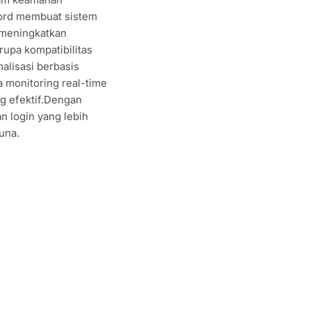
word membuat sistem
 meningkatkan
upa kompatibilitas
alisasi berbasis
a monitoring real-time
g efektif.Dengan
 login yang lebih
una.