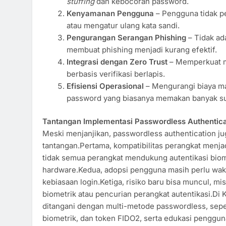
stuffing
dan kebocoran password.
Kenyamanan Pengguna
– Pengguna tidak pe
atau mengatur ulang kata sandi.
Pengurangan Serangan Phishing
– Tidak ad
membuat phishing menjadi kurang efektif.
Integrasi dengan Zero Trust
– Memperkuat 
berbasis verifikasi berlapis.
Efisiensi Operasional
– Mengurangi biaya m
password yang biasanya memakan banyak su
Tantangan Implementasi Passwordless Authentica
Meski menjanjikan, passwordless authentication ju
tantangan.Pertama, kompatibilitas perangkat menja
tidak semua perangkat mendukung autentikasi biom
hardware.Kedua, adopsi pengguna masih perlu wak
kebiasaan login.Ketiga, risiko baru bisa muncul, m
biometrik atau pencurian perangkat autentikasi.Di K
ditangani dengan multi-metode passwordless, sepe
biometrik, dan token FIDO2, serta edukasi pengg