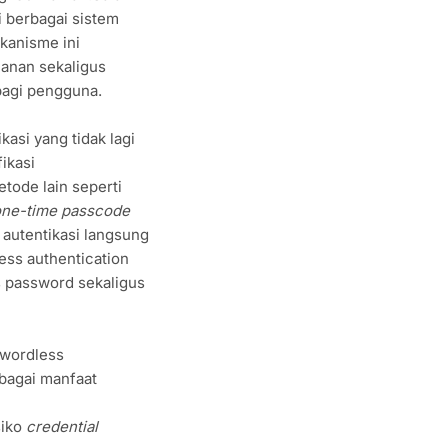
i berbagai sistem
kanisme ini
manan sekaligus
bagi pengguna.
asi yang tidak lagi
ikasi
tode lain seperti
one-time passcode
utentikasi langsung
ess authentication
s password sekaligus
swordless
bagai manfaat
siko
credential