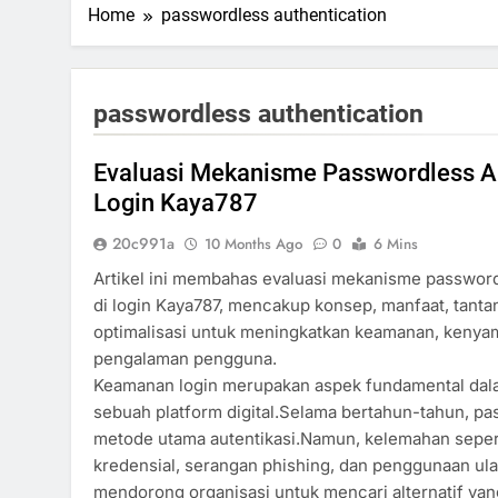
Home
passwordless authentication
passwordless authentication
Evaluasi Mekanisme Passwordless Au
Login Kaya787
20c991a
10 Months Ago
0
6 Mins
Artikel ini membahas evaluasi mekanisme password
di login Kaya787, mencakup konsep, manfaat, tantan
optimalisasi untuk meningkatkan keamanan, kenya
pengalaman pengguna.
Keamanan login merupakan aspek fundamental dala
sebuah platform digital.Selama bertahun-tahun, p
metode utama autentikasi.Namun, kelemahan seper
kredensial, serangan phishing, dan penggunaan ula
mendorong organisasi untuk mencari alternatif yan