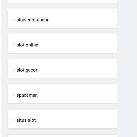
situs slot gacor
slot online
slot gacor
spaceman
situs slot