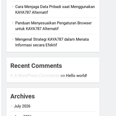
Cara Menjaga Data Pribadi saat Menggunakan
KAYA787 Alternatif
Panduan Menyesuaikan Pengaturan Browser
untuk KAYA787 Alternatif
Mengenal Strategi KAYA787 dalam Menata
Informasi secara Efektif
Recent Comments
A WordPress Commenter
on
Hello world!
Archives
July 2026