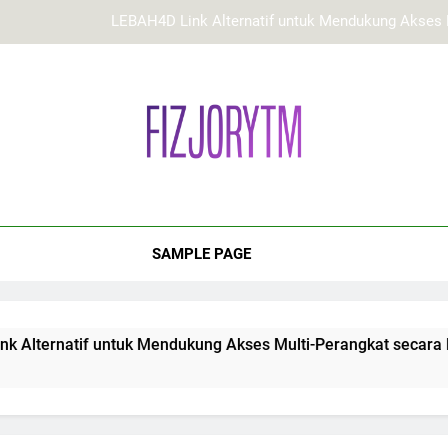
LEBAH4D Link Alternatif untuk Mendukung Akses M
Cara Menjaga Data Pribadi
Panduan Menyesuaikan Pengatu
EDWINSLOT Link Alternatif de
jo Rytm
LEBAH4D Link Alternatif untuk Mendukung Akses M
erawatan Fisioterapi Profesional Di Fizjo Rytm Untuk Kesehat
Cara Menjaga Data Pribadi
SAMPLE PAGE
Panduan Menyesuaikan Pengatu
if untuk Mendukung Akses Multi-Perangkat secara Lebih Fleks