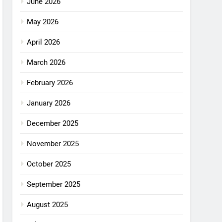
June 2026
May 2026
April 2026
March 2026
February 2026
January 2026
December 2025
November 2025
October 2025
September 2025
August 2025