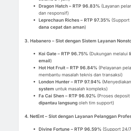
Dragon Hatch – RTP 96.83%
(Layanan pela
dan responsif)
Leprechaun Riches – RTP 97.35%
(Support 
dana cepat dan aman
)
3. Habanero – Slot dengan Sistem Layanan Nonst
Koi Gate – RTP 96.75%
(Dukungan melalui
l
email
)
Hot Hot Fruit – RTP 96.84%
(Pelayanan pel
membantu masalah teknis dan transaksi)
London Hunter – RTP 97.94%
(Menyediaka
system
untuk masalah kompleks)
Fa Cai Shen – RTP 96.92%
(Proses deposit
dipantau langsung
oleh tim support)
4. NetEnt – Slot dengan Layanan Pelanggan Profe
Divine Fortune – RTP 96.59%
(Support 24/