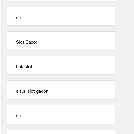
slot
Slot Gacor
link slot
situs slot gacor
slot