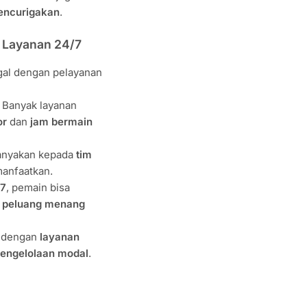
encurigakan
.
n Layanan 24/7
egal dengan pelayanan
Banyak layanan
or
dan
jam bermain
nyakan kepada
tim
manfaatkan.
/7
, pemain bisa
k
peluang menang
 dengan
layanan
pengelolaan modal
.