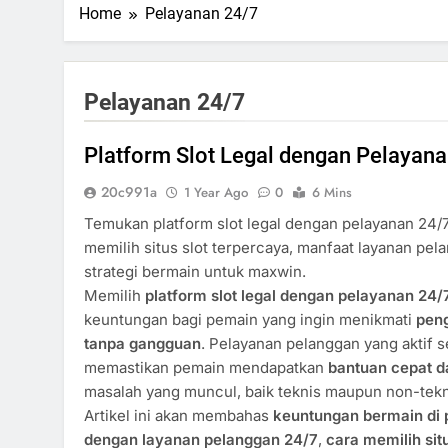
Home
Pelayanan 24/7
Pelayanan 24/7
Platform Slot Legal dengan Pelayan
20c991a
1 Year Ago
0
6 Mins
Temukan platform slot legal dengan pelayanan 24/7.
memilih situs slot terpercaya, manfaat layanan pel
strategi bermain untuk maxwin.
Memilih
platform slot legal dengan pelayanan 24/
keuntungan bagi pemain yang ingin menikmati
pen
tanpa gangguan
. Pelayanan pelanggan yang aktif 
memastikan pemain mendapatkan
bantuan cepat d
masalah yang muncul, baik teknis maupun non-tekn
Artikel ini akan membahas
keuntungan bermain di p
dengan layanan pelanggan 24/7
,
cara memilih sit