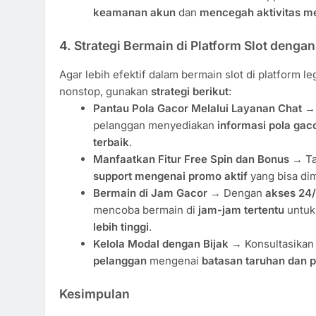
keamanan akun
dan
mencegah aktivitas m
4. Strategi Bermain di Platform Slot denga
Agar lebih efektif dalam bermain slot di platform l
nonstop, gunakan
strategi berikut
:
Pantau Pola Gacor Melalui Layanan Chat
→ 
pelanggan menyediakan
informasi pola gac
terbaik
.
Manfaatkan Fitur Free Spin dan Bonus
→ Ta
support mengenai promo aktif
yang bisa di
Bermain di Jam Gacor
→ Dengan
akses 24
mencoba bermain di
jam-jam tertentu
untu
lebih tinggi
.
Kelola Modal dengan Bijak
→ Konsultasikan
pelanggan
mengenai
batasan taruhan dan 
Kesimpulan