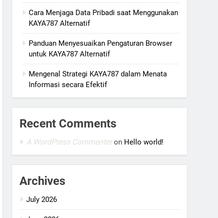
Cara Menjaga Data Pribadi saat Menggunakan
KAYA787 Alternatif
Panduan Menyesuaikan Pengaturan Browser
untuk KAYA787 Alternatif
Mengenal Strategi KAYA787 dalam Menata
Informasi secara Efektif
Recent Comments
A WordPress Commenter
on
Hello world!
Archives
July 2026