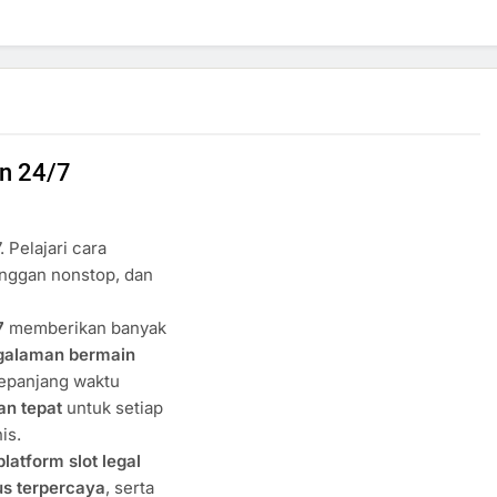
an 24/7
 Pelajari cara
anggan nonstop, dan
7
memberikan banyak
galaman bermain
sepanjang waktu
an tepat
untuk setiap
is.
latform slot legal
us terpercaya
, serta