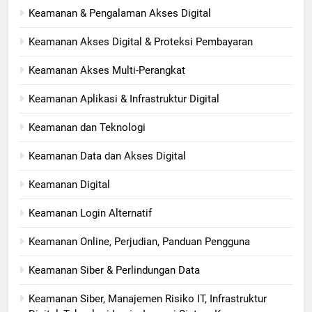
Keamanan & Pengalaman Akses Digital
Keamanan Akses Digital & Proteksi Pembayaran
Keamanan Akses Multi-Perangkat
Keamanan Aplikasi & Infrastruktur Digital
Keamanan dan Teknologi
Keamanan Data dan Akses Digital
Keamanan Digital
Keamanan Login Alternatif
Keamanan Online, Perjudian, Panduan Pengguna
Keamanan Siber & Perlindungan Data
Keamanan Siber, Manajemen Risiko IT, Infrastruktur