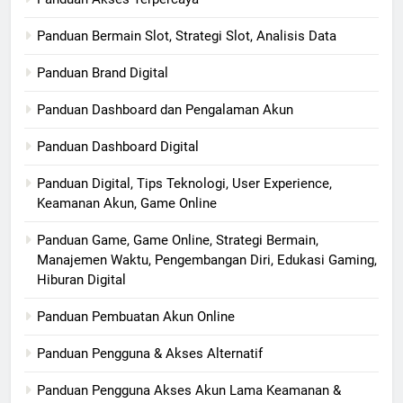
Panduan Bermain Slot, Strategi Slot, Analisis Data
Panduan Brand Digital
Panduan Dashboard dan Pengalaman Akun
Panduan Dashboard Digital
Panduan Digital, Tips Teknologi, User Experience,
Keamanan Akun, Game Online
Panduan Game, Game Online, Strategi Bermain,
Manajemen Waktu, Pengembangan Diri, Edukasi Gaming,
Hiburan Digital
Panduan Pembuatan Akun Online
Panduan Pengguna & Akses Alternatif
Panduan Pengguna Akses Akun Lama Keamanan &