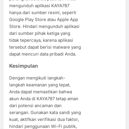
mengunduh aplikasi KAYA787
hanya dari sumber resmi, seperti
Google Play Store atau Apple App
Store. Hindari mengunduh aplikasi
dari sumber pihak ketiga yang
tidak tepercaya, karena aplikasi
tersebut dapat berisi malware yang
dapat mencuri data pribadi Anda.
Kesimpulan
Dengan mengikuti langkah-
langkah keamanan yang tepat,
Anda dapat memastikan bahwa
akun Anda di KAYA787 tetap aman
dari potensi ancaman dan
serangan. Gunakan kata sandi yang
kuat, aktifkan verifikasi dua faktor,
hindari penggunaan Wi-Fi publik,