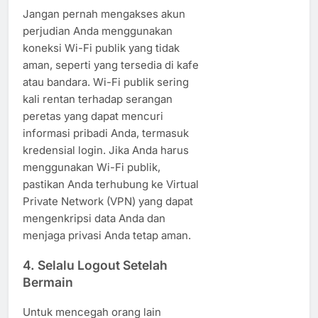
Jangan pernah mengakses akun
perjudian Anda menggunakan
koneksi Wi-Fi publik yang tidak
aman, seperti yang tersedia di kafe
atau bandara. Wi-Fi publik sering
kali rentan terhadap serangan
peretas yang dapat mencuri
informasi pribadi Anda, termasuk
kredensial login. Jika Anda harus
menggunakan Wi-Fi publik,
pastikan Anda terhubung ke Virtual
Private Network (VPN) yang dapat
mengenkripsi data Anda dan
menjaga privasi Anda tetap aman.
4. Selalu Logout Setelah
Bermain
Untuk mencegah orang lain