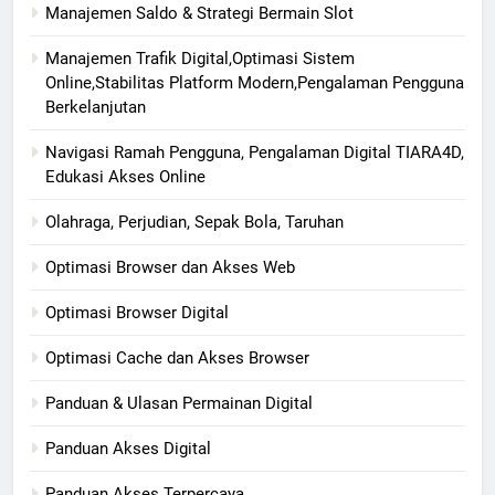
Manajemen Saldo & Strategi Bermain Slot
Manajemen Trafik Digital,Optimasi Sistem
Online,Stabilitas Platform Modern,Pengalaman Pengguna
Berkelanjutan
Navigasi Ramah Pengguna, Pengalaman Digital TIARA4D,
Edukasi Akses Online
Olahraga, Perjudian, Sepak Bola, Taruhan
Optimasi Browser dan Akses Web
Optimasi Browser Digital
Optimasi Cache dan Akses Browser
Panduan & Ulasan Permainan Digital
Panduan Akses Digital
Panduan Akses Terpercaya