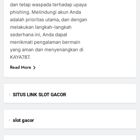
dan tetap waspada terhadap upaya
phishing. Melindungi akun Anda
adalah prioritas utama, dan dengan
melakukan langkah-langkah
sederhana ini, Anda dapat
menikmati pengalaman bermain
yang aman dan menyenangkan di
KAYA787.
Read More
SITUS LINK SLOT GACOR
slot gacor