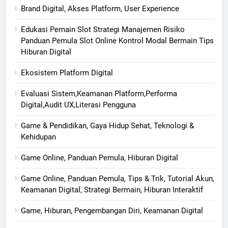
Brand Digital, Akses Platform, User Experience
Edukasi Pemain Slot Strategi Manajemen Risiko
Panduan Pemula Slot Online Kontrol Modal Bermain Tips
Hiburan Digital
Ekosistem Platform Digital
Evaluasi Sistem,Keamanan Platform,Performa
Digital,Audit UX,Literasi Pengguna
Game & Pendidikan, Gaya Hidup Sehat, Teknologi &
Kehidupan
Game Online, Panduan Pemula, Hiburan Digital
Game Online, Panduan Pemula, Tips & Trik, Tutorial Akun,
Keamanan Digital, Strategi Bermain, Hiburan Interaktif
Game, Hiburan, Pengembangan Diri, Keamanan Digital