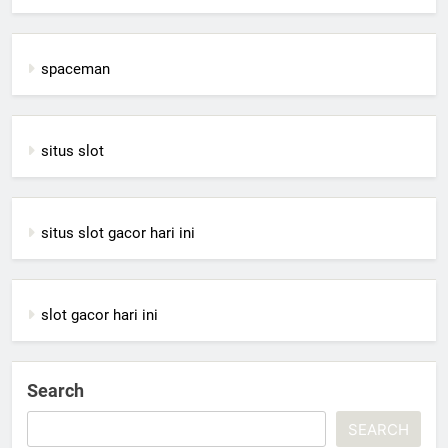
spaceman
situs slot
situs slot gacor hari ini
slot gacor hari ini
Search
SEARCH