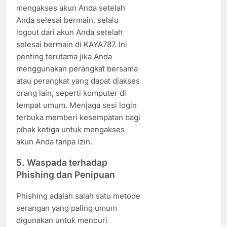
mengakses akun Anda setelah
Anda selesai bermain, selalu
logout dari akun Anda setelah
selesai bermain di KAYA787. Ini
penting terutama jika Anda
menggunakan perangkat bersama
atau perangkat yang dapat diakses
orang lain, seperti komputer di
tempat umum. Menjaga sesi login
terbuka memberi kesempatan bagi
pihak ketiga untuk mengakses
akun Anda tanpa izin.
5. Waspada terhadap
Phishing dan Penipuan
Phishing adalah salah satu metode
serangan yang paling umum
digunakan untuk mencuri