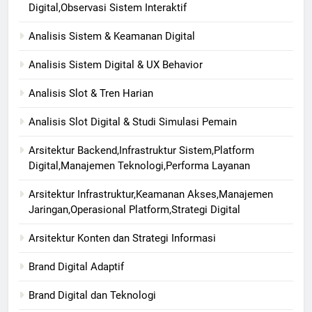
Digital,Observasi Sistem Interaktif
Analisis Sistem & Keamanan Digital
Analisis Sistem Digital & UX Behavior
Analisis Slot & Tren Harian
Analisis Slot Digital & Studi Simulasi Pemain
Arsitektur Backend,Infrastruktur Sistem,Platform
Digital,Manajemen Teknologi,Performa Layanan
Arsitektur Infrastruktur,Keamanan Akses,Manajemen
Jaringan,Operasional Platform,Strategi Digital
Arsitektur Konten dan Strategi Informasi
Brand Digital Adaptif
Brand Digital dan Teknologi