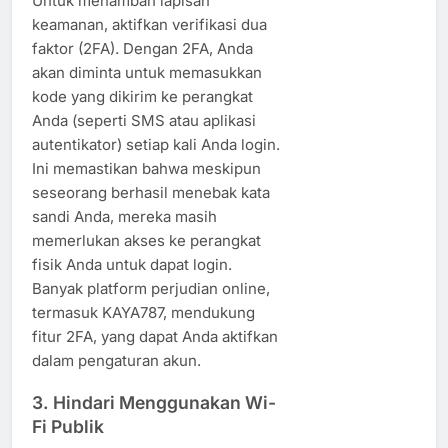
Untuk menambah lapisan
keamanan, aktifkan verifikasi dua
faktor (2FA). Dengan 2FA, Anda
akan diminta untuk memasukkan
kode yang dikirim ke perangkat
Anda (seperti SMS atau aplikasi
autentikator) setiap kali Anda login.
Ini memastikan bahwa meskipun
seseorang berhasil menebak kata
sandi Anda, mereka masih
memerlukan akses ke perangkat
fisik Anda untuk dapat login.
Banyak platform perjudian online,
termasuk KAYA787, mendukung
fitur 2FA, yang dapat Anda aktifkan
dalam pengaturan akun.
3. Hindari Menggunakan Wi-
Fi Publik