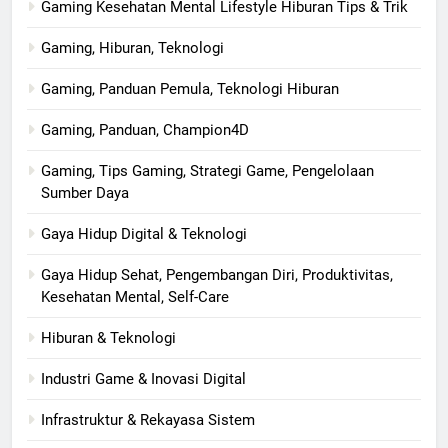
Gaming Kesehatan Mental Lifestyle Hiburan Tips & Trik
Gaming, Hiburan, Teknologi
Gaming, Panduan Pemula, Teknologi Hiburan
Gaming, Panduan, Champion4D
Gaming, Tips Gaming, Strategi Game, Pengelolaan
Sumber Daya
Gaya Hidup Digital & Teknologi
Gaya Hidup Sehat, Pengembangan Diri, Produktivitas,
Kesehatan Mental, Self-Care
Hiburan & Teknologi
Industri Game & Inovasi Digital
Infrastruktur & Rekayasa Sistem