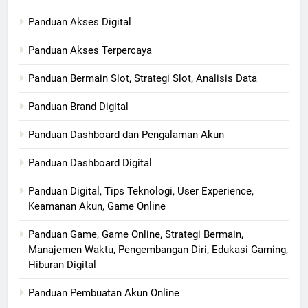
Panduan Akses Digital
Panduan Akses Terpercaya
Panduan Bermain Slot, Strategi Slot, Analisis Data
Panduan Brand Digital
Panduan Dashboard dan Pengalaman Akun
Panduan Dashboard Digital
Panduan Digital, Tips Teknologi, User Experience,
Keamanan Akun, Game Online
Panduan Game, Game Online, Strategi Bermain,
Manajemen Waktu, Pengembangan Diri, Edukasi Gaming,
Hiburan Digital
Panduan Pembuatan Akun Online