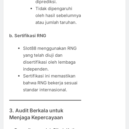
diprediksi.
Tidak dipengaruhi
oleh hasil sebelumnya
atau jumlah taruhan.
b. Sertifikasi RNG
Slot88 menggunakan RNG
yang telah diuji dan
disertifikasi oleh lembaga
independen.
Sertifikasi ini memastikan
bahwa RNG bekerja sesuai
standar internasional.
3. Audit Berkala untuk
Menjaga Kepercayaan