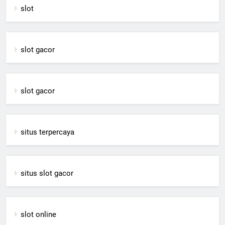
slot
slot gacor
slot gacor
situs terpercaya
situs slot gacor
slot online