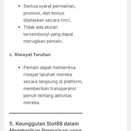
Semua syarat permainan,
promosi, dan bonus
dijelaskan secara rinci.
Tidak ada aturan
tersembunyi yang dapat
merugikan pemain.
c. Riwayat Taruhan
Pemain dapat memeriksa
riwayat taruhan mereka
secara langsung di platform,
memberikan transparansi
penuh tentang aktivitas
mereka.
5. Keunggulan Slot88 dalam
Memberikan Permainan yang