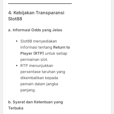
4. Kebijakan Transparansi
Slot88
a. Informasi Odds yang Jelas
Slot88 menyediakan
informasi tentang
Return to
Player (RTP)
untuk setiap
permainan slot.
RTP menunjukkan
persentase taruhan yang
dikembalikan kepada
pemain dalam jangka
panjang.
b. Syarat dan Ketentuan yang
Terbuka