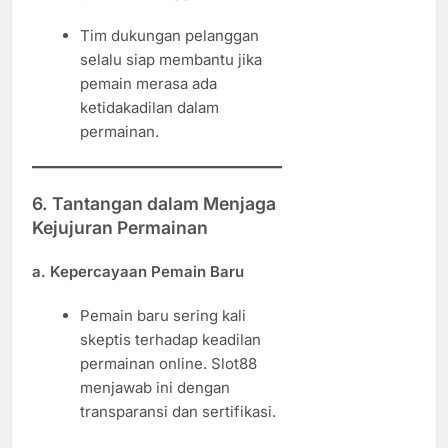
Tim dukungan pelanggan
selalu siap membantu jika
pemain merasa ada
ketidakadilan dalam
permainan.
6. Tantangan dalam Menjaga
Kejujuran Permainan
a. Kepercayaan Pemain Baru
Pemain baru sering kali
skeptis terhadap keadilan
permainan online. Slot88
menjawab ini dengan
transparansi dan sertifikasi.