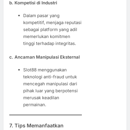
b. Kompetisi di Industri
Dalam pasar yang
kompetitif, menjaga reputasi
sebagai platform yang adil
memerlukan komitmen
tinggi terhadap integritas.
c. Ancaman Manipulasi Eksternal
Slot88 menggunakan
teknologi anti-fraud untuk
mencegah manipulasi dari
pihak luar yang berpotensi
merusak keadilan
permainan.
7. Tips Memanfaatkan