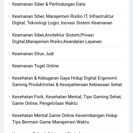
Keamanan Siber & Perlindungan Data
Keamanan Siber, Manajemen Risiko IT, Infrastruktur
Digital, Teknologi Login, Inovasi Sistem Keamanan
Keamanan Siber,Arsitektur Sistem,Privasi
Digital,Manajemen Risiko,Keandalan Layanan
Keamanan Situs Judi
Keamanan Togel Online
Kesehatan & Kebugaran Gaya Hidup Digital Ergonomi
Gaming Produktivitas & Kesejahteraan Kebiasaan Sehat
Kesehatan Fisik, Kesehatan Mental, Tips Gaming Sehat,
Game Online, Pengelolaan Waktu
Kesehatan Mental Game Online Keseimbangan Hidup
Tips Bermain Game Manajemen Waktu