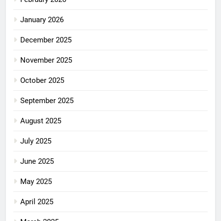
January 2026
December 2025
November 2025
October 2025
September 2025
August 2025
July 2025
June 2025
May 2025
April 2025