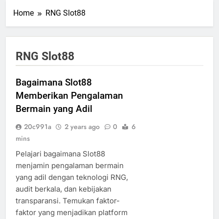
Home
RNG Slot88
RNG Slot88
Bagaimana Slot88
Memberikan Pengalaman
Bermain yang Adil
20c991a
2 years ago
0
6
mins
Pelajari bagaimana Slot88
menjamin pengalaman bermain
yang adil dengan teknologi RNG,
audit berkala, dan kebijakan
transparansi. Temukan faktor-
faktor yang menjadikan platform