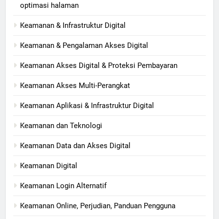
optimasi halaman
Keamanan & Infrastruktur Digital
Keamanan & Pengalaman Akses Digital
Keamanan Akses Digital & Proteksi Pembayaran
Keamanan Akses Multi-Perangkat
Keamanan Aplikasi & Infrastruktur Digital
Keamanan dan Teknologi
Keamanan Data dan Akses Digital
Keamanan Digital
Keamanan Login Alternatif
Keamanan Online, Perjudian, Panduan Pengguna