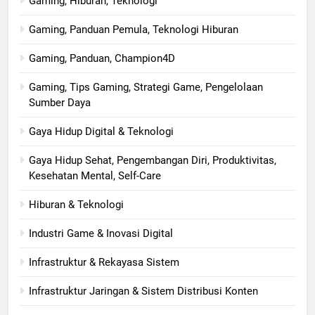
Gaming, Hiburan, Teknologi
Gaming, Panduan Pemula, Teknologi Hiburan
Gaming, Panduan, Champion4D
Gaming, Tips Gaming, Strategi Game, Pengelolaan
Sumber Daya
Gaya Hidup Digital & Teknologi
Gaya Hidup Sehat, Pengembangan Diri, Produktivitas,
Kesehatan Mental, Self-Care
Hiburan & Teknologi
Industri Game & Inovasi Digital
Infrastruktur & Rekayasa Sistem
Infrastruktur Jaringan & Sistem Distribusi Konten