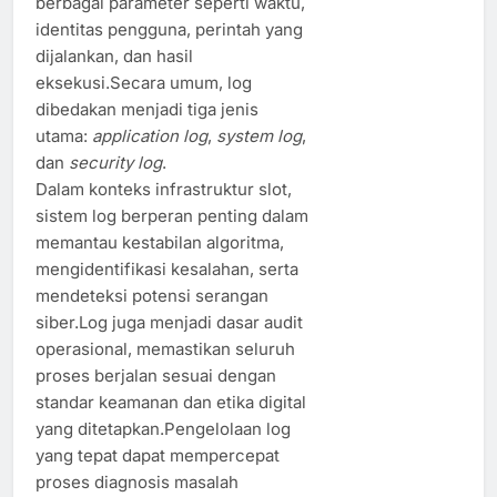
berbagai parameter seperti waktu,
identitas pengguna, perintah yang
dijalankan, dan hasil
eksekusi.Secara umum, log
dibedakan menjadi tiga jenis
utama:
application log
,
system log
,
dan
security log
.
Dalam konteks infrastruktur slot,
sistem log berperan penting dalam
memantau kestabilan algoritma,
mengidentifikasi kesalahan, serta
mendeteksi potensi serangan
siber.Log juga menjadi dasar audit
operasional, memastikan seluruh
proses berjalan sesuai dengan
standar keamanan dan etika digital
yang ditetapkan.Pengelolaan log
yang tepat dapat mempercepat
proses diagnosis masalah