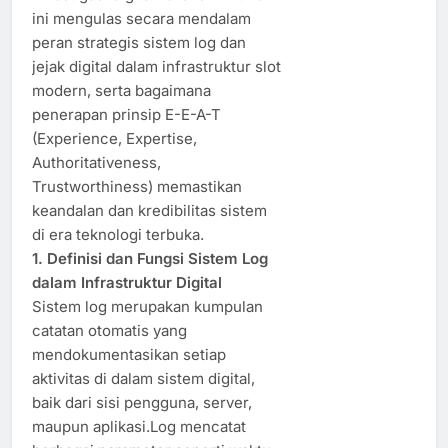
ini mengulas secara mendalam
peran strategis sistem log dan
jejak digital dalam infrastruktur slot
modern, serta bagaimana
penerapan prinsip E-E-A-T
(Experience, Expertise,
Authoritativeness,
Trustworthiness) memastikan
keandalan dan kredibilitas sistem
di era teknologi terbuka.
1. Definisi dan Fungsi Sistem Log
dalam Infrastruktur Digital
Sistem log merupakan kumpulan
catatan otomatis yang
mendokumentasikan setiap
aktivitas di dalam sistem digital,
baik dari sisi pengguna, server,
maupun aplikasi.Log mencatat