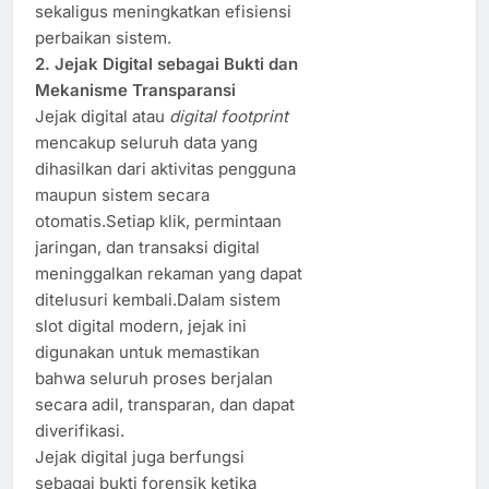
sekaligus meningkatkan efisiensi
perbaikan sistem.
2. Jejak Digital sebagai Bukti dan
Mekanisme Transparansi
Jejak digital atau
digital footprint
mencakup seluruh data yang
dihasilkan dari aktivitas pengguna
maupun sistem secara
otomatis.Setiap klik, permintaan
jaringan, dan transaksi digital
meninggalkan rekaman yang dapat
ditelusuri kembali.Dalam sistem
slot digital modern, jejak ini
digunakan untuk memastikan
bahwa seluruh proses berjalan
secara adil, transparan, dan dapat
diverifikasi.
Jejak digital juga berfungsi
sebagai bukti forensik ketika