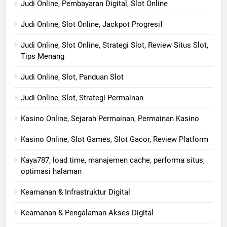
Judi Online, Pembayaran Digital, Slot Online
Judi Online, Slot Online, Jackpot Progresif
Judi Online, Slot Online, Strategi Slot, Review Situs Slot,
Tips Menang
Judi Online, Slot, Panduan Slot
Judi Online, Slot, Strategi Permainan
Kasino Online, Sejarah Permainan, Permainan Kasino
Kasino Online, Slot Games, Slot Gacor, Review Platform
Kaya787, load time, manajemen cache, performa situs,
optimasi halaman
Keamanan & Infrastruktur Digital
Keamanan & Pengalaman Akses Digital