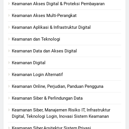
Keamanan Akses Digital & Proteksi Pembayaran
Keamanan Akses Multi-Perangkat
Keamanan Aplikasi & Infrastruktur Digital
Keamanan dan Teknologi
Keamanan Data dan Akses Digital
Keamanan Digital
Keamanan Login Alternatif
Keamanan Online, Perjudian, Panduan Pengguna
Keamanan Siber & Perlindungan Data
Keamanan Siber, Manajemen Risiko IT, Infrastruktur
Digital, Teknologi Login, Inovasi Sistem Keamanan
Keamanan Siber,Arsitektur Sistem,Privasi