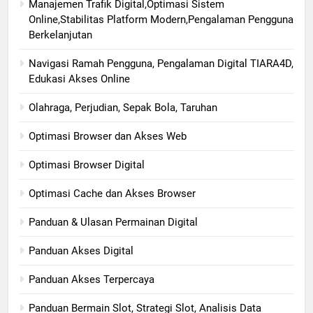
Manajemen Trafik Digital,Optimasi Sistem
Online,Stabilitas Platform Modern,Pengalaman Pengguna
Berkelanjutan
Navigasi Ramah Pengguna, Pengalaman Digital TIARA4D,
Edukasi Akses Online
Olahraga, Perjudian, Sepak Bola, Taruhan
Optimasi Browser dan Akses Web
Optimasi Browser Digital
Optimasi Cache dan Akses Browser
Panduan & Ulasan Permainan Digital
Panduan Akses Digital
Panduan Akses Terpercaya
Panduan Bermain Slot, Strategi Slot, Analisis Data