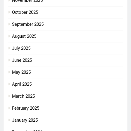
November 2025
October 2025
September 2025
August 2025
July 2025
June 2025
May 2025
April 2025
March 2025
February 2025
January 2025