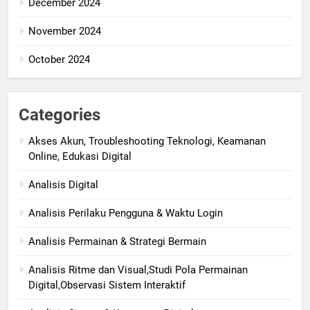
December 2024
November 2024
October 2024
Categories
Akses Akun, Troubleshooting Teknologi, Keamanan
Online, Edukasi Digital
Analisis Digital
Analisis Perilaku Pengguna & Waktu Login
Analisis Permainan & Strategi Bermain
Analisis Ritme dan Visual,Studi Pola Permainan
Digital,Observasi Sistem Interaktif