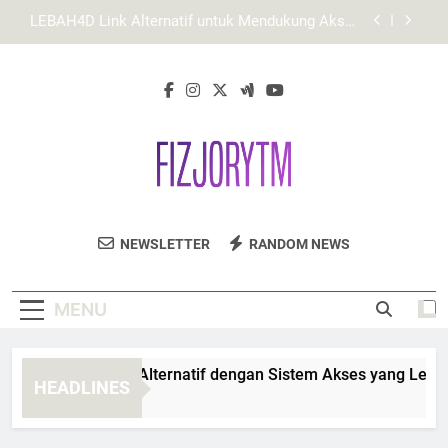
Skip
Cara Menjaga Data Pribadi saat Menggunakan
to
KAYA787 Alternatif
content
Panduan Menyesuaikan Pengaturan Browser
untuk KAYA787 Alternatif
EDWINSLOT Link Alternatif dengan Sistem Akses
yang Lebih Adaptif
LEBAH4D Link Alternatif untuk Mendukung Akses
Multi-Perangkat secara Lebih Fleksibel
Cara Menjaga Data Pribadi saat Menggunakan
KAYA787 Alternatif
Fizjo Rytm
Dapatkan Perawatan Fisioterapi Profesional
Panduan Menyesuaikan Pengaturan Browser
NEWSLETTER
RANDOM NEWS
untuk KAYA787 Alternatif
Di Fizjo Rytm Untuk Kesehatan Tubuh
Optimal.
MENU
WINSLOT Link Alternatif dengan Sistem Akses yang Lebih Ada
HEADLINES
Weeks Ago