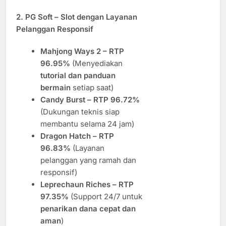
2. PG Soft – Slot dengan Layanan
Pelanggan Responsif
Mahjong Ways 2 – RTP
96.95%
(Menyediakan
tutorial dan panduan
bermain
setiap saat)
Candy Burst – RTP 96.72%
(Dukungan teknis siap
membantu selama 24 jam)
Dragon Hatch – RTP
96.83%
(Layanan
pelanggan yang ramah dan
responsif)
Leprechaun Riches – RTP
97.35%
(Support 24/7 untuk
penarikan dana cepat dan
aman
)