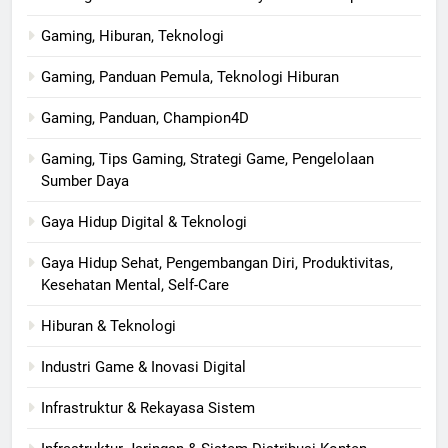
Gaming, Hiburan, Teknologi
Gaming, Panduan Pemula, Teknologi Hiburan
Gaming, Panduan, Champion4D
Gaming, Tips Gaming, Strategi Game, Pengelolaan
Sumber Daya
Gaya Hidup Digital & Teknologi
Gaya Hidup Sehat, Pengembangan Diri, Produktivitas,
Kesehatan Mental, Self-Care
Hiburan & Teknologi
Industri Game & Inovasi Digital
Infrastruktur & Rekayasa Sistem