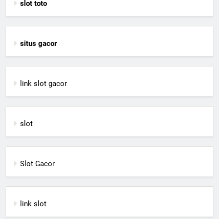
slot toto
situs gacor
link slot gacor
slot
Slot Gacor
link slot