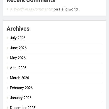
A WordPress Commenter
on
Hello world!
Archives
July 2026
June 2026
May 2026
April 2026
March 2026
February 2026
January 2026
December 2025