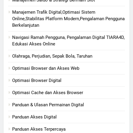
Manajemen Trafik Digital,Optimasi Sistem
Online,Stabilitas Platform Modern,Pengalaman Pengguna
Berkelanjutan
Navigasi Ramah Pengguna, Pengalaman Digital TIARA4D,
Edukasi Akses Online
Olahraga, Perjudian, Sepak Bola, Taruhan
Optimasi Browser dan Akses Web
Optimasi Browser Digital
Optimasi Cache dan Akses Browser
Panduan & Ulasan Permainan Digital
Panduan Akses Digital
Panduan Akses Terpercaya