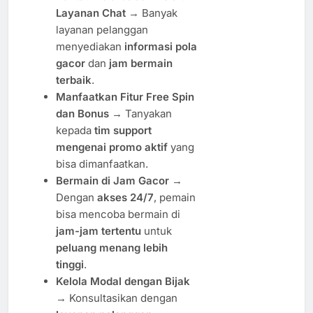
Layanan Chat
→ Banyak
layanan pelanggan
menyediakan
informasi pola
gacor
dan
jam bermain
terbaik
.
Manfaatkan Fitur Free Spin
dan Bonus
→ Tanyakan
kepada
tim support
mengenai promo aktif
yang
bisa dimanfaatkan.
Bermain di Jam Gacor
→
Dengan
akses 24/7
, pemain
bisa mencoba bermain di
jam-jam tertentu
untuk
peluang menang lebih
tinggi
.
Kelola Modal dengan Bijak
→ Konsultasikan dengan