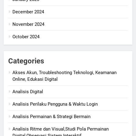
December 2024
November 2024
October 2024
Categories
Akses Akun, Troubleshooting Teknologi, Keamanan
Online, Edukasi Digital
Analisis Digital
Analisis Perilaku Pengguna & Waktu Login
Analisis Permainan & Strategi Bermain
Analisis Ritme dan Visual,Studi Pola Permainan
Digital,Observasi Sistem Interaktif