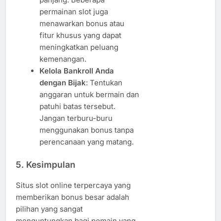
permainan slot juga
menawarkan bonus atau
fitur khusus yang dapat
meningkatkan peluang
kemenangan.
Kelola Bankroll Anda
dengan Bijak
: Tentukan
anggaran untuk bermain dan
patuhi batas tersebut.
Jangan terburu-buru
menggunakan bonus tanpa
perencanaan yang matang.
5. Kesimpulan
Situs slot online terpercaya yang
memberikan bonus besar adalah
pilihan yang sangat
menguntungkan bagi pemain yang