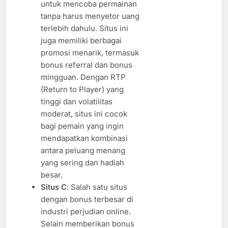
untuk mencoba permainan
tanpa harus menyetor uang
terlebih dahulu. Situs ini
juga memiliki berbagai
promosi menarik, termasuk
bonus referral dan bonus
mingguan. Dengan RTP
(Return to Player) yang
tinggi dan volatilitas
moderat, situs ini cocok
bagi pemain yang ingin
mendapatkan kombinasi
antara peluang menang
yang sering dan hadiah
besar.
Situs C
: Salah satu situs
dengan bonus terbesar di
industri perjudian online.
Selain memberikan bonus