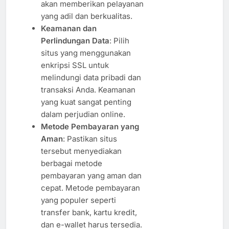
akan memberikan pelayanan
yang adil dan berkualitas.
Keamanan dan
Perlindungan Data
: Pilih
situs yang menggunakan
enkripsi SSL untuk
melindungi data pribadi dan
transaksi Anda. Keamanan
yang kuat sangat penting
dalam perjudian online.
Metode Pembayaran yang
Aman
: Pastikan situs
tersebut menyediakan
berbagai metode
pembayaran yang aman dan
cepat. Metode pembayaran
yang populer seperti
transfer bank, kartu kredit,
dan e-wallet harus tersedia.