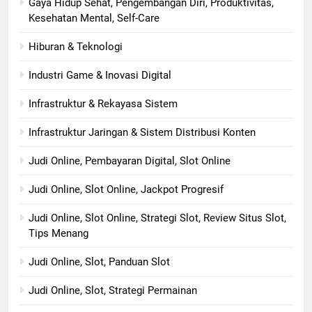
Gaya Hidup Sehat, Pengembangan Diri, Produktivitas,
Kesehatan Mental, Self-Care
Hiburan & Teknologi
Industri Game & Inovasi Digital
Infrastruktur & Rekayasa Sistem
Infrastruktur Jaringan & Sistem Distribusi Konten
Judi Online, Pembayaran Digital, Slot Online
Judi Online, Slot Online, Jackpot Progresif
Judi Online, Slot Online, Strategi Slot, Review Situs Slot,
Tips Menang
Judi Online, Slot, Panduan Slot
Judi Online, Slot, Strategi Permainan