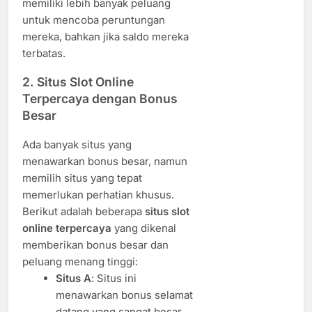
memiliki lebih banyak peluang
untuk mencoba peruntungan
mereka, bahkan jika saldo mereka
terbatas.
2. Situs Slot Online
Terpercaya dengan Bonus
Besar
Ada banyak situs yang
menawarkan bonus besar, namun
memilih situs yang tepat
memerlukan perhatian khusus.
Berikut adalah beberapa
situs slot
online terpercaya
yang dikenal
memberikan bonus besar dan
peluang menang tinggi:
Situs A
: Situs ini
menawarkan bonus selamat
datang yang sangat besar