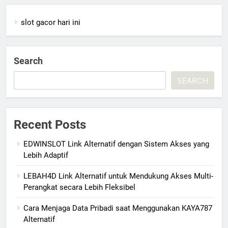
slot gacor hari ini
Search
SEARCH
Recent Posts
EDWINSLOT Link Alternatif dengan Sistem Akses yang
Lebih Adaptif
LEBAH4D Link Alternatif untuk Mendukung Akses Multi-
Perangkat secara Lebih Fleksibel
Cara Menjaga Data Pribadi saat Menggunakan KAYA787
Alternatif