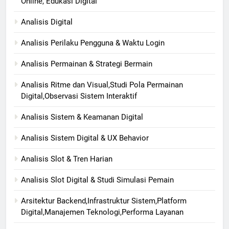
Online, Edukasi Digital
Analisis Digital
Analisis Perilaku Pengguna & Waktu Login
Analisis Permainan & Strategi Bermain
Analisis Ritme dan Visual,Studi Pola Permainan
Digital,Observasi Sistem Interaktif
Analisis Sistem & Keamanan Digital
Analisis Sistem Digital & UX Behavior
Analisis Slot & Tren Harian
Analisis Slot Digital & Studi Simulasi Pemain
Arsitektur Backend,Infrastruktur Sistem,Platform
Digital,Manajemen Teknologi,Performa Layanan