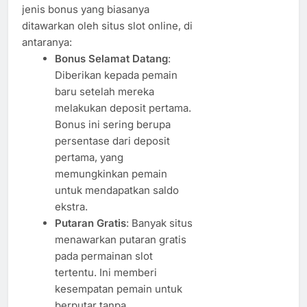
jenis bonus yang biasanya
ditawarkan oleh situs slot online, di
antaranya:
Bonus Selamat Datang
:
Diberikan kepada pemain
baru setelah mereka
melakukan deposit pertama.
Bonus ini sering berupa
persentase dari deposit
pertama, yang
memungkinkan pemain
untuk mendapatkan saldo
ekstra.
Putaran Gratis
: Banyak situs
menawarkan putaran gratis
pada permainan slot
tertentu. Ini memberi
kesempatan pemain untuk
berputar tanpa