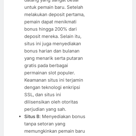
untuk pemain baru. Setelah
melakukan deposit pertama,
pemain dapat menikmati
bonus hingga 200% dari
deposit mereka. Selain itu,
situs ini juga menyediakan
bonus harian dan bulanan
yang menarik serta putaran
gratis pada berbagai
permainan slot populer.
Keamanan situs ini terjamin
dengan teknologi enkripsi
SSL, dan situs ini
dilisensikan oleh otoritas
perjudian yang sah.
Situs B
: Menyediakan bonus
tanpa setoran yang
memungkinkan pemain baru