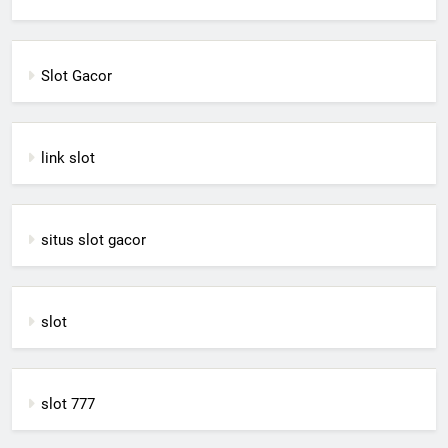
Slot Gacor
link slot
situs slot gacor
slot
slot 777