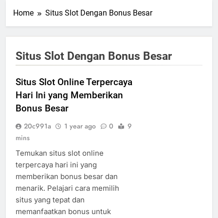
Home
Situs Slot Dengan Bonus Besar
Situs Slot Dengan Bonus Besar
Situs Slot Online Terpercaya
Hari Ini yang Memberikan
Bonus Besar
20c991a
1 year ago
0
9
mins
Temukan situs slot online
terpercaya hari ini yang
memberikan bonus besar dan
menarik. Pelajari cara memilih
situs yang tepat dan
memanfaatkan bonus untuk