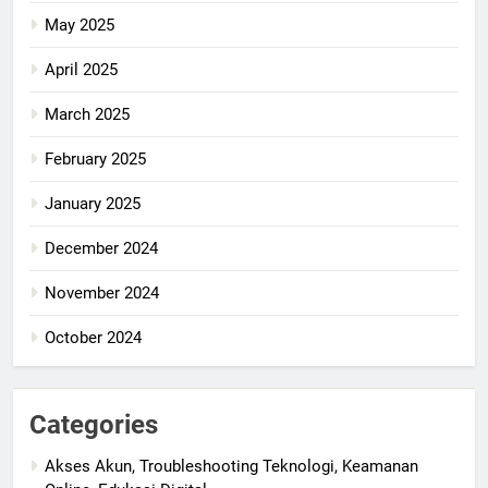
May 2025
April 2025
March 2025
February 2025
January 2025
December 2024
November 2024
October 2024
Categories
Akses Akun, Troubleshooting Teknologi, Keamanan