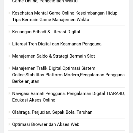
Game Online, Pengelolaan Waktu
Kesehatan Mental Game Online Keseimbangan Hidup
Tips Bermain Game Manajemen Waktu
Keuangan Pribadi & Literasi Digital
Literasi Tren Digital dan Keamanan Pengguna
Manajemen Saldo & Strategi Bermain Slot
Manajemen Trafik Digital,Optimasi Sistem
Online,Stabilitas Platform Modern,Pengalaman Pengguna
Berkelanjutan
Navigasi Ramah Pengguna, Pengalaman Digital TIARA4D,
Edukasi Akses Online
Olahraga, Perjudian, Sepak Bola, Taruhan
Optimasi Browser dan Akses Web