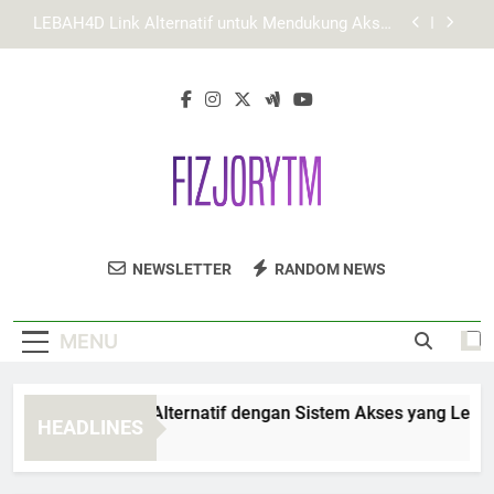
Skip
Cara Menjaga Data Pribadi saat Menggunakan
to
KAYA787 Alternatif
content
Panduan Menyesuaikan Pengaturan Browser
untuk KAYA787 Alternatif
EDWINSLOT Link Alternatif dengan Sistem Akses
yang Lebih Adaptif
LEBAH4D Link Alternatif untuk Mendukung Akses
Multi-Perangkat secara Lebih Fleksibel
Cara Menjaga Data Pribadi saat Menggunakan
KAYA787 Alternatif
Fizjo Rytm
Dapatkan Perawatan Fisioterapi Profesional
Panduan Menyesuaikan Pengaturan Browser
NEWSLETTER
RANDOM NEWS
untuk KAYA787 Alternatif
Di Fizjo Rytm Untuk Kesehatan Tubuh
Optimal.
MENU
WINSLOT Link Alternatif dengan Sistem Akses yang Lebih Ada
HEADLINES
Weeks Ago