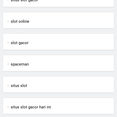
situs slot gacor
slot online
slot gacor
spaceman
situs slot
situs slot gacor hari ini