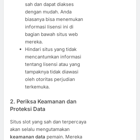
sah dan dapat diakses
dengan mudah. Anda
biasanya bisa menemukan
informasi lisensi ini di
bagian bawah situs web
mereka.
Hindari situs yang tidak
mencantumkan informasi
tentang lisensi atau yang
tampaknya tidak diawasi
oleh otoritas perjudian
terkemuka.
2.
Periksa Keamanan dan
Proteksi Data
Situs slot yang sah dan terpercaya
akan selalu mengutamakan
keamanan data
pemain. Mereka