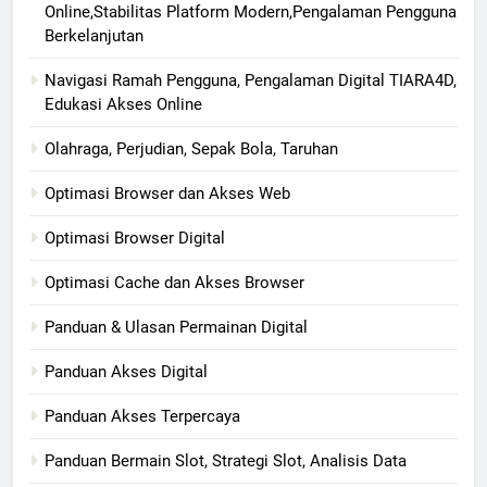
Online,Stabilitas Platform Modern,Pengalaman Pengguna
Berkelanjutan
Navigasi Ramah Pengguna, Pengalaman Digital TIARA4D,
Edukasi Akses Online
Olahraga, Perjudian, Sepak Bola, Taruhan
Optimasi Browser dan Akses Web
Optimasi Browser Digital
Optimasi Cache dan Akses Browser
Panduan & Ulasan Permainan Digital
Panduan Akses Digital
Panduan Akses Terpercaya
Panduan Bermain Slot, Strategi Slot, Analisis Data