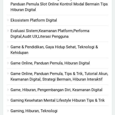
Panduan Pemula Slot Online Kontrol Modal Bermain Tips
Hiburan Digital
Ekosistem Platform Digital
Evaluasi Sistem,Keamanan Platform,Performa
Digital,Audit UX,Literasi Pengguna
Game & Pendidikan, Gaya Hidup Sehat, Teknologi &
Kehidupan
Game Online, Panduan Pemula, Hiburan Digital
Game Online, Panduan Pemula, Tips & Trik, Tutorial Akun,
Keamanan Digital, Strategi Bermain, Hiburan Interaktif
Game, Hiburan, Pengembangan Diri, Keamanan Digital
Gaming Kesehatan Mental Lifestyle Hiburan Tips & Trik
Gaming, Hiburan, Teknologi