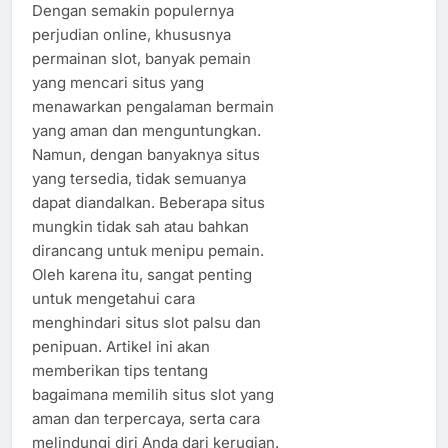
Dengan semakin populernya
perjudian online, khususnya
permainan slot, banyak pemain
yang mencari situs yang
menawarkan pengalaman bermain
yang aman dan menguntungkan.
Namun, dengan banyaknya situs
yang tersedia, tidak semuanya
dapat diandalkan. Beberapa situs
mungkin tidak sah atau bahkan
dirancang untuk menipu pemain.
Oleh karena itu, sangat penting
untuk mengetahui cara
menghindari situs slot palsu dan
penipuan. Artikel ini akan
memberikan tips tentang
bagaimana memilih situs slot yang
aman dan terpercaya, serta cara
melindungi diri Anda dari kerugian.