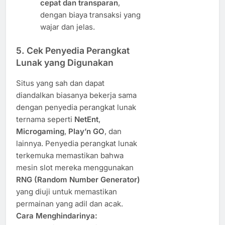
cepat dan transparan
,
dengan biaya transaksi yang
wajar dan jelas.
5.
Cek Penyedia Perangkat
Lunak yang Digunakan
Situs yang sah dan dapat
diandalkan biasanya bekerja sama
dengan penyedia perangkat lunak
ternama seperti
NetEnt
,
Microgaming
,
Play’n GO
, dan
lainnya. Penyedia perangkat lunak
terkemuka memastikan bahwa
mesin slot mereka menggunakan
RNG (Random Number Generator)
yang diuji untuk memastikan
permainan yang adil dan acak.
Cara Menghindarinya: