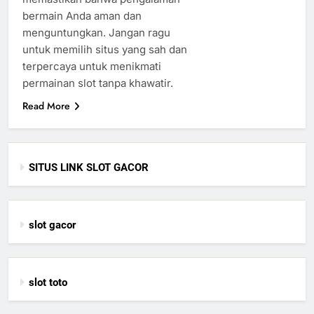
bermain Anda aman dan
menguntungkan. Jangan ragu
untuk memilih situs yang sah dan
terpercaya untuk menikmati
permainan slot tanpa khawatir.
Read More
SITUS LINK SLOT GACOR
slot gacor
slot toto