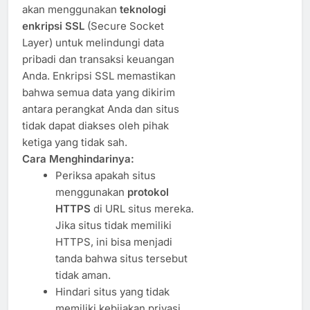
akan menggunakan
teknologi
enkripsi SSL
(Secure Socket
Layer) untuk melindungi data
pribadi dan transaksi keuangan
Anda. Enkripsi SSL memastikan
bahwa semua data yang dikirim
antara perangkat Anda dan situs
tidak dapat diakses oleh pihak
ketiga yang tidak sah.
Cara Menghindarinya:
Periksa apakah situs
menggunakan
protokol
HTTPS
di URL situs mereka.
Jika situs tidak memiliki
HTTPS, ini bisa menjadi
tanda bahwa situs tersebut
tidak aman.
Hindari situs yang tidak
memiliki kebijakan privasi