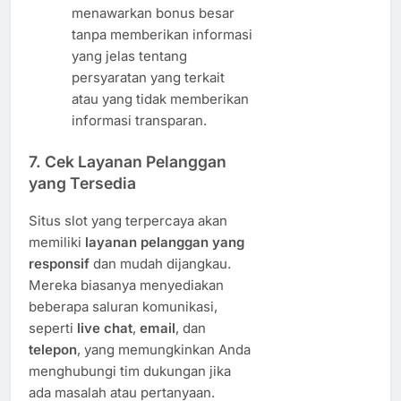
menawarkan bonus besar
tanpa memberikan informasi
yang jelas tentang
persyaratan yang terkait
atau yang tidak memberikan
informasi transparan.
7.
Cek Layanan Pelanggan
yang Tersedia
Situs slot yang terpercaya akan
memiliki
layanan pelanggan yang
responsif
dan mudah dijangkau.
Mereka biasanya menyediakan
beberapa saluran komunikasi,
seperti
live chat
,
email
, dan
telepon
, yang memungkinkan Anda
menghubungi tim dukungan jika
ada masalah atau pertanyaan.