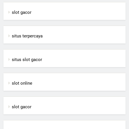
slot gacor
situs terpercaya
situs slot gacor
slot online
slot gacor