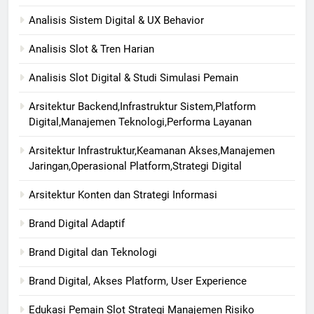
Analisis Sistem Digital & UX Behavior
Analisis Slot & Tren Harian
Analisis Slot Digital & Studi Simulasi Pemain
Arsitektur Backend,Infrastruktur Sistem,Platform
Digital,Manajemen Teknologi,Performa Layanan
Arsitektur Infrastruktur,Keamanan Akses,Manajemen
Jaringan,Operasional Platform,Strategi Digital
Arsitektur Konten dan Strategi Informasi
Brand Digital Adaptif
Brand Digital dan Teknologi
Brand Digital, Akses Platform, User Experience
Edukasi Pemain Slot Strategi Manajemen Risiko