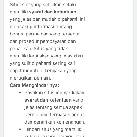
Situs slot yang sah akan selalu
memiliki
syarat dan ketentuan
yang jelas dan mudah dipahami. Ini
mencakup informasi tentang
bonus, permainan yang tersedia,
dan prosedur pembayaran dan
penarikan. Situs yang tidak
memiliki kebijakan yang jelas atau
yang sulit dipahami sering kali
dapat menutupi kebijakan yang
merugikan pemain.
Cara Menghindarinya:
Pastikan situs menyediakan
syarat dan ketentuan
yang
jelas tentang semua aspek
permainan, termasuk bonus
dan penarikan kemenangan.
Hindari situs yang memiliki
kebijakan yang ambigu atau