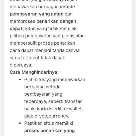
menawarkan berbagai
metode
pembayaran yang aman
dan
memproses
penarikan dengan
cepat
. Situs yang tidak memiliki
pilihan pembayaran yang jelas atau
mempersulit proses penarikan
dana dapat menjadi tanda bahwa
situs tersebut tidak dapat
dipercaya.
Cara Menghindarinya:
Pilih situs yang menawarkan
berbagai metode
pembayaran yang
tepercaya, seperti transfer
bank, kartu kredit, e-wallet,
atau cryptocurrency.
Pastikan situs memiliki
proses penarikan yang