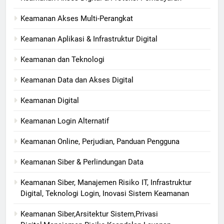
Keamanan Akses Multi-Perangkat
Keamanan Aplikasi & Infrastruktur Digital
Keamanan dan Teknologi
Keamanan Data dan Akses Digital
Keamanan Digital
Keamanan Login Alternatif
Keamanan Online, Perjudian, Panduan Pengguna
Keamanan Siber & Perlindungan Data
Keamanan Siber, Manajemen Risiko IT, Infrastruktur
Digital, Teknologi Login, Inovasi Sistem Keamanan
Keamanan Siber,Arsitektur Sistem,Privasi