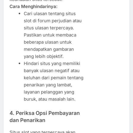
Cara Menghindarinya:
Cari ulasan tentang situs
slot di forum perjudian atau
situs ulasan terpercaya.
Pastikan untuk membaca
beberapa ulasan untuk
mendapatkan gambaran
yang lebih objektif.
Hindari situs yang memiliki
banyak ulasan negatif atau
keluhan dari pemain tentang
penarikan yang lambat,
layanan pelanggan yang
buruk, atau masalah lain.
4.
Periksa Opsi Pembayaran
dan Penarikan
Situs slot yang terpercaya akan