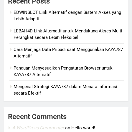
Recent Posts
EDWINSLOT Link Alternatif dengan Sistem Akses yang
Lebih Adaptif
LEBAH4D Link Alternatif untuk Mendukung Akses Multi-
Perangkat secara Lebih Fleksibel
Cara Menjaga Data Pribadi saat Menggunakan KAYA787
Alternatif
Panduan Menyesuaikan Pengaturan Browser untuk
KAYA787 Alternatif
Mengenal Strategi KAYA787 dalam Menata Informasi
secara Efektif
Recent Comments
A WordPress Commenter
on
Hello world!