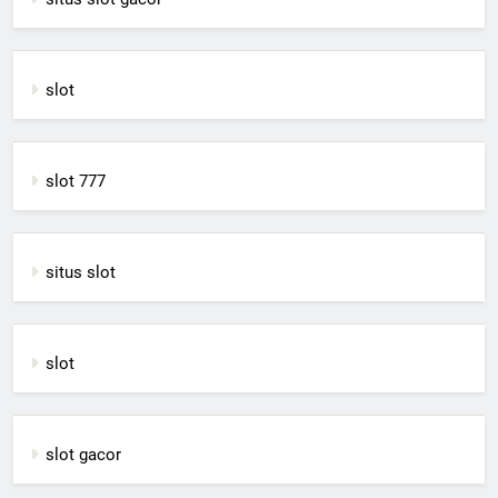
slot
slot 777
situs slot
slot
slot gacor