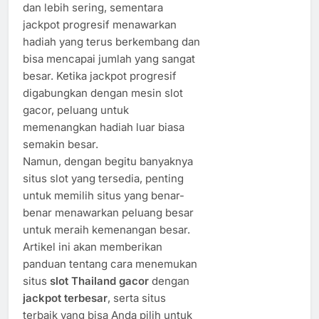
dan lebih sering, sementara
jackpot progresif menawarkan
hadiah yang terus berkembang dan
bisa mencapai jumlah yang sangat
besar. Ketika jackpot progresif
digabungkan dengan mesin slot
gacor, peluang untuk
memenangkan hadiah luar biasa
semakin besar.
Namun, dengan begitu banyaknya
situs slot yang tersedia, penting
untuk memilih situs yang benar-
benar menawarkan peluang besar
untuk meraih kemenangan besar.
Artikel ini akan memberikan
panduan tentang cara menemukan
situs
slot Thailand gacor
dengan
jackpot terbesar
, serta situs
terbaik yang bisa Anda pilih untuk