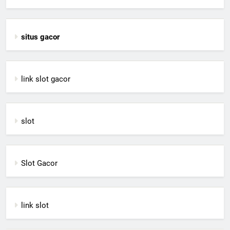
situs gacor
link slot gacor
slot
Slot Gacor
link slot