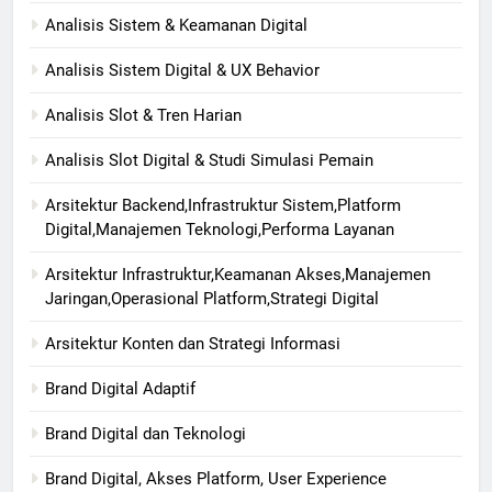
Analisis Sistem & Keamanan Digital
Analisis Sistem Digital & UX Behavior
Analisis Slot & Tren Harian
Analisis Slot Digital & Studi Simulasi Pemain
Arsitektur Backend,Infrastruktur Sistem,Platform
Digital,Manajemen Teknologi,Performa Layanan
Arsitektur Infrastruktur,Keamanan Akses,Manajemen
Jaringan,Operasional Platform,Strategi Digital
Arsitektur Konten dan Strategi Informasi
Brand Digital Adaptif
Brand Digital dan Teknologi
Brand Digital, Akses Platform, User Experience