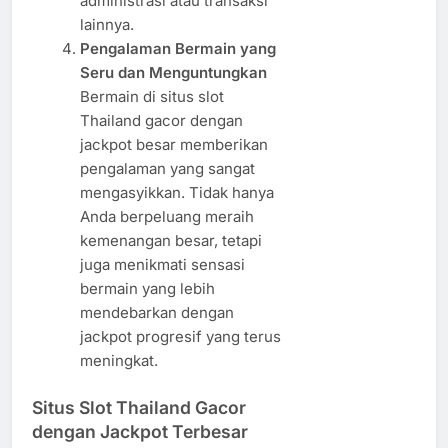
administrasi atau transaksi
lainnya.
Pengalaman Bermain yang
Seru dan Menguntungkan
Bermain di situs slot
Thailand gacor dengan
jackpot besar memberikan
pengalaman yang sangat
mengasyikkan. Tidak hanya
Anda berpeluang meraih
kemenangan besar, tetapi
juga menikmati sensasi
bermain yang lebih
mendebarkan dengan
jackpot progresif yang terus
meningkat.
Situs Slot Thailand Gacor
dengan Jackpot Terbesar