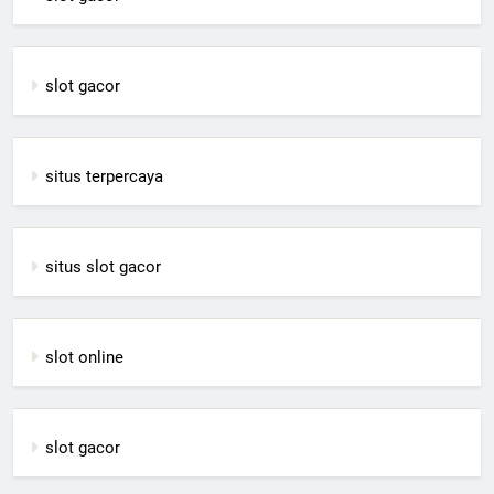
slot gacor
situs terpercaya
situs slot gacor
slot online
slot gacor