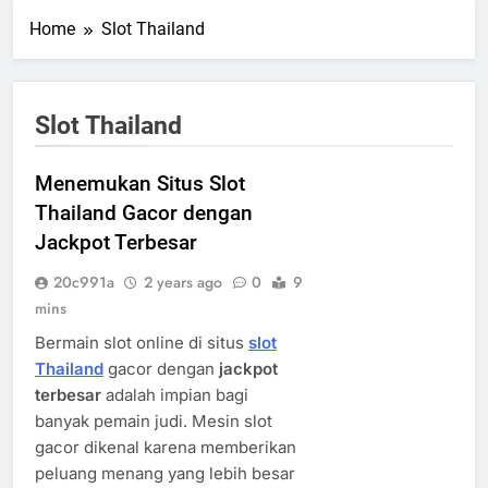
Home
Slot Thailand
Slot Thailand
Menemukan Situs Slot
Thailand Gacor dengan
Jackpot Terbesar
20c991a
2 years ago
0
9
mins
Bermain slot online di situs
slot
Thailand
gacor dengan
jackpot
terbesar
adalah impian bagi
banyak pemain judi. Mesin slot
gacor dikenal karena memberikan
peluang menang yang lebih besar