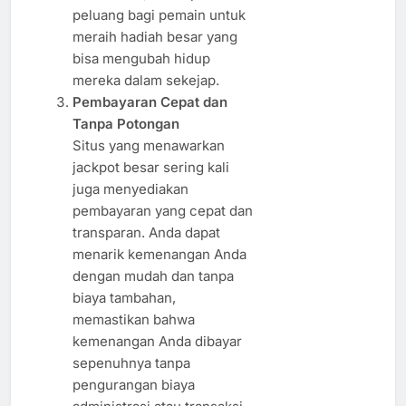
peluang bagi pemain untuk
meraih hadiah besar yang
bisa mengubah hidup
mereka dalam sekejap.
Pembayaran Cepat dan
Tanpa Potongan
Situs yang menawarkan
jackpot besar sering kali
juga menyediakan
pembayaran yang cepat dan
transparan. Anda dapat
menarik kemenangan Anda
dengan mudah dan tanpa
biaya tambahan,
memastikan bahwa
kemenangan Anda dibayar
sepenuhnya tanpa
pengurangan biaya