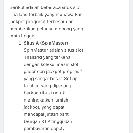
Berikut adalah beberapa situs slot
Thailand terbaik yang menawarkan
jackpot progresif terbesar dan
memberikan peluang menang yang
lebih tinggi:
Situs A (SpinMaster)
SpinMaster adalah situs slot
Thailand yang terkenal
dengan koleksi mesin slot
gacor dan jackpot progresif
yang sangat besar. Setiap
taruhan yang dipasang
berkontribusi untuk
meningkatkan jumlah
jackpot, yang dapat
mencapai jutaan baht.
Dengan RTP tinggi dan
pembayaran cepat,