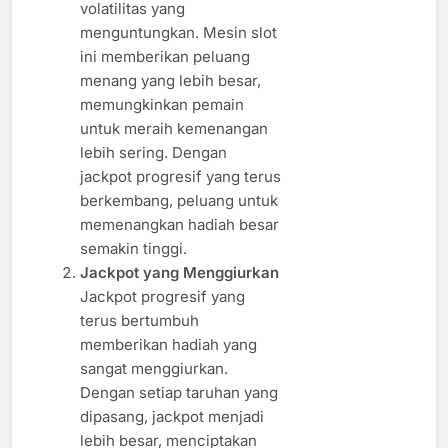
volatilitas yang
menguntungkan. Mesin slot
ini memberikan peluang
menang yang lebih besar,
memungkinkan pemain
untuk meraih kemenangan
lebih sering. Dengan
jackpot progresif yang terus
berkembang, peluang untuk
memenangkan hadiah besar
semakin tinggi.
Jackpot yang Menggiurkan
Jackpot progresif yang
terus bertumbuh
memberikan hadiah yang
sangat menggiurkan.
Dengan setiap taruhan yang
dipasang, jackpot menjadi
lebih besar, menciptakan