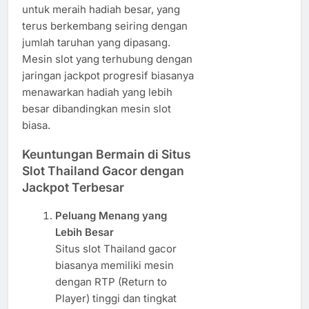
untuk meraih hadiah besar, yang
terus berkembang seiring dengan
jumlah taruhan yang dipasang.
Mesin slot yang terhubung dengan
jaringan jackpot progresif biasanya
menawarkan hadiah yang lebih
besar dibandingkan mesin slot
biasa.
Keuntungan Bermain di Situs
Slot Thailand Gacor dengan
Jackpot Terbesar
Peluang Menang yang
Lebih Besar
Situs slot Thailand gacor
biasanya memiliki mesin
dengan RTP (Return to
Player) tinggi dan tingkat