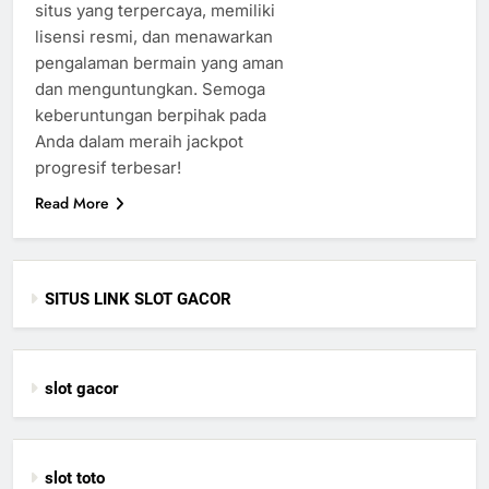
situs yang terpercaya, memiliki
lisensi resmi, dan menawarkan
pengalaman bermain yang aman
dan menguntungkan. Semoga
keberuntungan berpihak pada
Anda dalam meraih jackpot
progresif terbesar!
Read More
SITUS LINK SLOT GACOR
slot gacor
slot toto