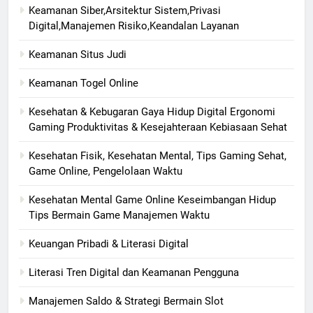
Keamanan Siber,Arsitektur Sistem,Privasi
Digital,Manajemen Risiko,Keandalan Layanan
Keamanan Situs Judi
Keamanan Togel Online
Kesehatan & Kebugaran Gaya Hidup Digital Ergonomi
Gaming Produktivitas & Kesejahteraan Kebiasaan Sehat
Kesehatan Fisik, Kesehatan Mental, Tips Gaming Sehat,
Game Online, Pengelolaan Waktu
Kesehatan Mental Game Online Keseimbangan Hidup
Tips Bermain Game Manajemen Waktu
Keuangan Pribadi & Literasi Digital
Literasi Tren Digital dan Keamanan Pengguna
Manajemen Saldo & Strategi Bermain Slot