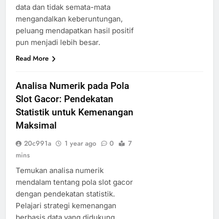
data dan tidak semata-mata
mengandalkan keberuntungan,
peluang mendapatkan hasil positif
pun menjadi lebih besar.
Read More
Analisa Numerik pada Pola
Slot Gacor: Pendekatan
Statistik untuk Kemenangan
Maksimal
20c991a
1 year ago
0
7
mins
Temukan analisa numerik
mendalam tentang pola slot gacor
dengan pendekatan statistik.
Pelajari strategi kemenangan
berbasis data yang didukung