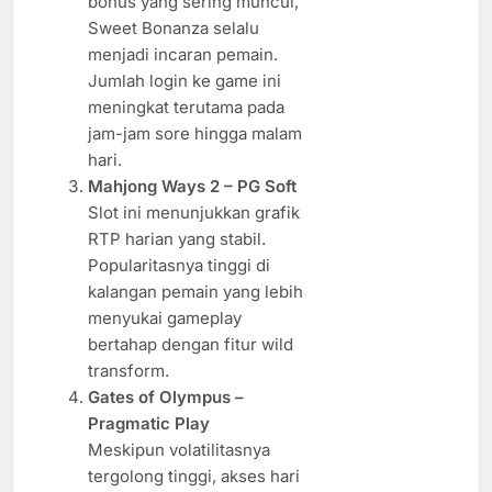
bonus yang sering muncul,
Sweet Bonanza selalu
menjadi incaran pemain.
Jumlah login ke game ini
meningkat terutama pada
jam-jam sore hingga malam
hari.
Mahjong Ways 2 – PG Soft
Slot ini menunjukkan grafik
RTP harian yang stabil.
Popularitasnya tinggi di
kalangan pemain yang lebih
menyukai gameplay
bertahap dengan fitur wild
transform.
Gates of Olympus –
Pragmatic Play
Meskipun volatilitasnya
tergolong tinggi, akses hari