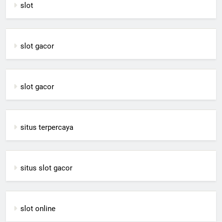
slot
slot gacor
slot gacor
situs terpercaya
situs slot gacor
slot online