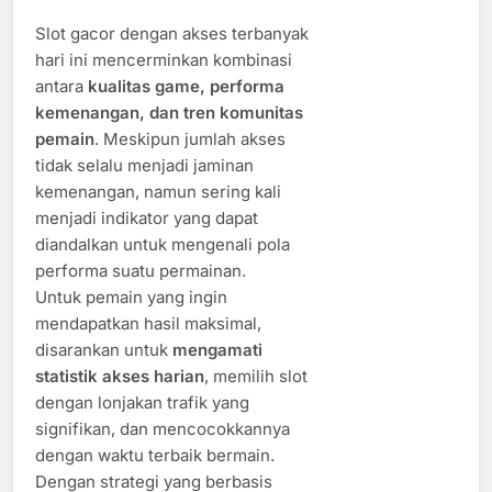
Slot gacor dengan akses terbanyak
hari ini mencerminkan kombinasi
antara
kualitas game, performa
kemenangan, dan tren komunitas
pemain
. Meskipun jumlah akses
tidak selalu menjadi jaminan
kemenangan, namun sering kali
menjadi indikator yang dapat
diandalkan untuk mengenali pola
performa suatu permainan.
Untuk pemain yang ingin
mendapatkan hasil maksimal,
disarankan untuk
mengamati
statistik akses harian
, memilih slot
dengan lonjakan trafik yang
signifikan, dan mencocokkannya
dengan waktu terbaik bermain.
Dengan strategi yang berbasis