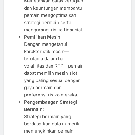
Menetapkan batas kerugian
dan keuntungan membantu
pemain mengoptimalkan
strategi bermain serta
mengurangi risiko finansial.
Pemilihan Mesin:
Dengan mengetahui
karakteristik mesin—
terutama dalam hal
volatilitas dan RTP—pemain
dapat memilih mesin slot
yang paling sesuai dengan
gaya bermain dan
preferensi risiko mereka.
Pengembangan Strategi
Bermain:
Strategi bermain yang
berdasarkan data numerik
memungkinkan pemain