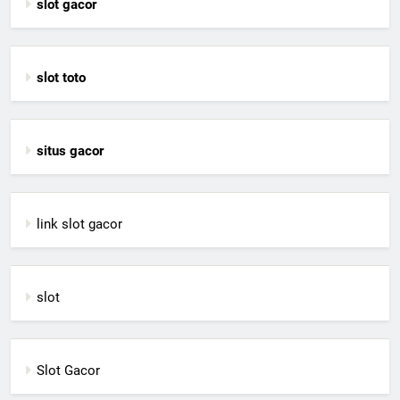
slot gacor
slot toto
situs gacor
link slot gacor
slot
Slot Gacor