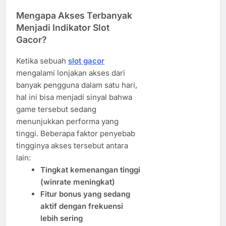
Mengapa Akses Terbanyak
Menjadi Indikator Slot
Gacor?
Ketika sebuah
slot gacor
mengalami lonjakan akses dari
banyak pengguna dalam satu hari,
hal ini bisa menjadi sinyal bahwa
game tersebut sedang
menunjukkan performa yang
tinggi. Beberapa faktor penyebab
tingginya akses tersebut antara
lain:
Tingkat kemenangan tinggi
(winrate meningkat)
Fitur bonus yang sedang
aktif dengan frekuensi
lebih sering