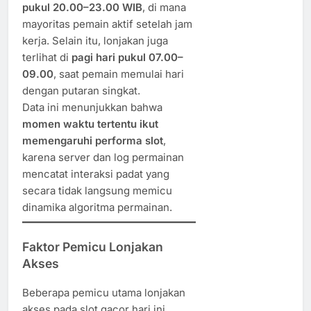
pukul 20.00–23.00 WIB
, di mana
mayoritas pemain aktif setelah jam
kerja. Selain itu, lonjakan juga
terlihat di
pagi hari pukul 07.00–
09.00
, saat pemain memulai hari
dengan putaran singkat.
Data ini menunjukkan bahwa
momen waktu tertentu ikut
memengaruhi performa slot
,
karena server dan log permainan
mencatat interaksi padat yang
secara tidak langsung memicu
dinamika algoritma permainan.
Faktor Pemicu Lonjakan
Akses
Beberapa pemicu utama lonjakan
akses pada slot gacor hari ini