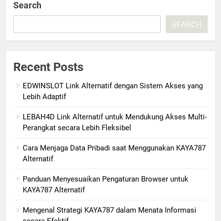
Search
SEARCH
Recent Posts
EDWINSLOT Link Alternatif dengan Sistem Akses yang
Lebih Adaptif
LEBAH4D Link Alternatif untuk Mendukung Akses Multi-
Perangkat secara Lebih Fleksibel
Cara Menjaga Data Pribadi saat Menggunakan KAYA787
Alternatif
Panduan Menyesuaikan Pengaturan Browser untuk
KAYA787 Alternatif
Mengenal Strategi KAYA787 dalam Menata Informasi