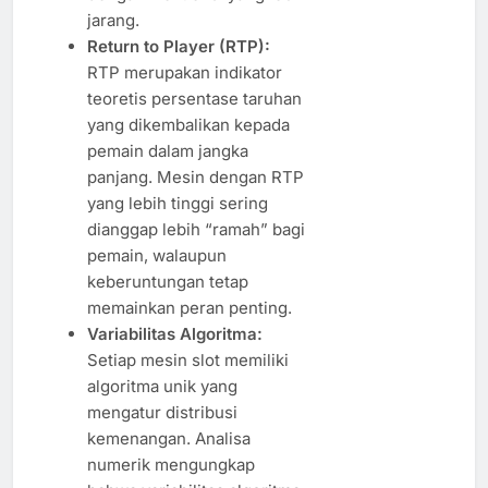
jarang.
Return to Player (RTP):
RTP merupakan indikator
teoretis persentase taruhan
yang dikembalikan kepada
pemain dalam jangka
panjang. Mesin dengan RTP
yang lebih tinggi sering
dianggap lebih “ramah” bagi
pemain, walaupun
keberuntungan tetap
memainkan peran penting.
Variabilitas Algoritma:
Setiap mesin slot memiliki
algoritma unik yang
mengatur distribusi
kemenangan. Analisa
numerik mengungkap