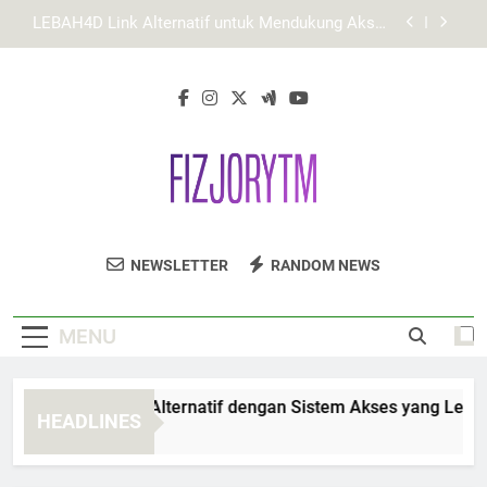
Skip
Cara Menjaga Data Pribadi saat Menggunakan
to
KAYA787 Alternatif
content
Panduan Menyesuaikan Pengaturan Browser
untuk KAYA787 Alternatif
EDWINSLOT Link Alternatif dengan Sistem Akses
yang Lebih Adaptif
LEBAH4D Link Alternatif untuk Mendukung Akses
Multi-Perangkat secara Lebih Fleksibel
Cara Menjaga Data Pribadi saat Menggunakan
KAYA787 Alternatif
Fizjo Rytm
Dapatkan Perawatan Fisioterapi Profesional
Panduan Menyesuaikan Pengaturan Browser
NEWSLETTER
RANDOM NEWS
untuk KAYA787 Alternatif
Di Fizjo Rytm Untuk Kesehatan Tubuh
Optimal.
MENU
WINSLOT Link Alternatif dengan Sistem Akses yang Lebih Ada
HEADLINES
Weeks Ago