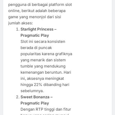
pengguna di berbagai platform slot
online, berikut adalah beberapa
game yang menonjol dari sisi
jumlah akses:
Starlight Princess –
Pragmatic Play
Slot ini secara konsisten
berada di puncak
popularitas karena grafiknya
yang menarik dan sistem
tumble yang mendukung
kemenangan beruntun. Hari
ini, aksesnya meningkat
hingga 22% dibanding hari
sebelumnya.
Sweet Bonanza –
Pragmatic Play
Dengan RTP tinggi dan fitur