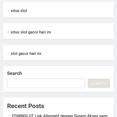
situs slot
situs slot gacor hari ini
slot gacor hari ini
Search
SEARCH
Recent Posts
EDWINSLOT Link Alternatif dengan Sistem Akses yang