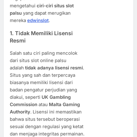
mengetahui
ciri-ciri situs slot
palsu
yang dapat merugikan
mereka
edwinslot
.
1.
Tidak Memiliki Lisensi
Resmi
Salah satu ciri paling mencolok
dari situs slot online palsu
adalah
tidak adanya lisensi resmi
.
Situs yang sah dan terpercaya
biasanya memiliki lisensi dari
badan pengatur perjudian yang
diakui, seperti
UK Gambling
Commission
atau
Malta Gaming
Authority
. Lisensi ini memastikan
bahwa situs tersebut beroperasi
sesuai dengan regulasi yang ketat
dan menjaga integritas permainan.