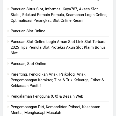
Panduan Situs Slot, Informasi Kaya787, Akses Slot
Stabil, Edukasi Pemain Pemula, Keamanan Login Online,
Optimalisasi Perangkat, Slot Online Resmi
Panduan Slot Online
Panduan Slot Online Login Aman Slot Link Slot Terbaru
2025 Tips Pemula Slot Proteksi Akun Slot Klaim Bonus
Slot
Panduan, Slot Online
Parenting, Pendidikan Anak, Psikologi Anak,
Pengembangan Karakter, Tips & Trik Keluarga, Etiket &
Kebiasaan Positif
Pengalaman Pengguna (UX) & Desain Web
Pengembangan Diri, Kemandirian Pribadi, Kesehatan
Mental, Menghadapi Masalah