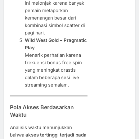
ini melonjak karena banyak
pemain melaporkan
kemenangan besar dari
kombinasi simbol scatter di
pagi hari.
Wild West Gold – Pragmatic
Play
Menarik perhatian karena
frekuensi bonus free spin
yang meningkat drastis
dalam beberapa sesi live
streaming semalam.
Pola Akses Berdasarkan
Waktu
Analisis waktu menunjukkan
bahwa
akses tertinggi terjadi pada