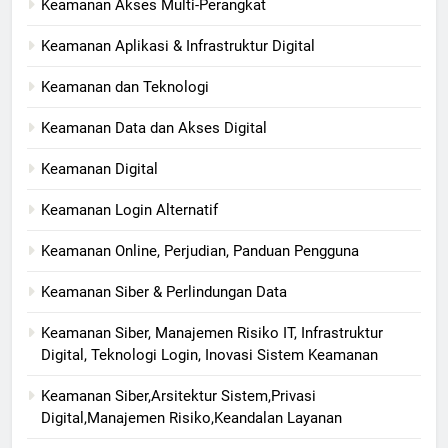
Keamanan Akses Multi-Perangkat
Keamanan Aplikasi & Infrastruktur Digital
Keamanan dan Teknologi
Keamanan Data dan Akses Digital
Keamanan Digital
Keamanan Login Alternatif
Keamanan Online, Perjudian, Panduan Pengguna
Keamanan Siber & Perlindungan Data
Keamanan Siber, Manajemen Risiko IT, Infrastruktur
Digital, Teknologi Login, Inovasi Sistem Keamanan
Keamanan Siber,Arsitektur Sistem,Privasi
Digital,Manajemen Risiko,Keandalan Layanan