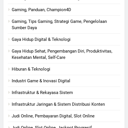
Gaming, Panduan, Champion4D
Gaming, Tips Gaming, Strategi Game, Pengelolaan
Sumber Daya
Gaya Hidup Digital & Teknologi
Gaya Hidup Sehat, Pengembangan Diri, Produktivitas,
Kesehatan Mental, Self-Care
Hiburan & Teknologi
Industri Game & Inovasi Digital
Infrastruktur & Rekayasa Sistem
Infrastruktur Jaringan & Sistem Distribusi Konten
Judi Online, Pembayaran Digital, Slot Online
Judi Online, Slot Online, Jackpot Progresif