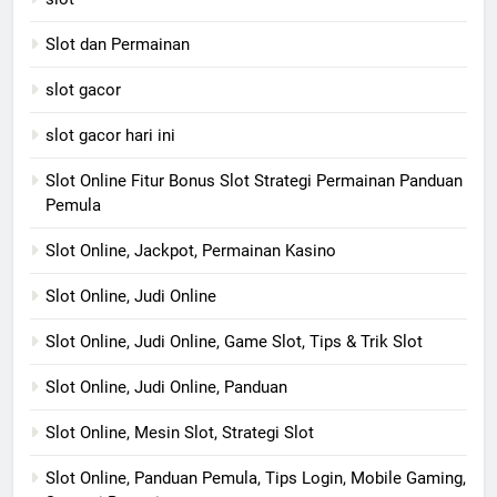
Slot dan Permainan
slot gacor
slot gacor hari ini
Slot Online Fitur Bonus Slot Strategi Permainan Panduan
Pemula
Slot Online, Jackpot, Permainan Kasino
Slot Online, Judi Online
Slot Online, Judi Online, Game Slot, Tips & Trik Slot
Slot Online, Judi Online, Panduan
Slot Online, Mesin Slot, Strategi Slot
Slot Online, Panduan Pemula, Tips Login, Mobile Gaming,