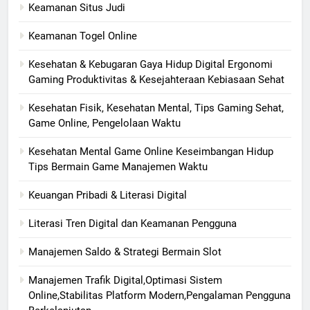
Keamanan Situs Judi
Keamanan Togel Online
Kesehatan & Kebugaran Gaya Hidup Digital Ergonomi
Gaming Produktivitas & Kesejahteraan Kebiasaan Sehat
Kesehatan Fisik, Kesehatan Mental, Tips Gaming Sehat,
Game Online, Pengelolaan Waktu
Kesehatan Mental Game Online Keseimbangan Hidup
Tips Bermain Game Manajemen Waktu
Keuangan Pribadi & Literasi Digital
Literasi Tren Digital dan Keamanan Pengguna
Manajemen Saldo & Strategi Bermain Slot
Manajemen Trafik Digital,Optimasi Sistem
Online,Stabilitas Platform Modern,Pengalaman Pengguna