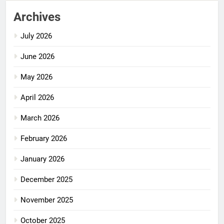
Archives
July 2026
June 2026
May 2026
April 2026
March 2026
February 2026
January 2026
December 2025
November 2025
October 2025