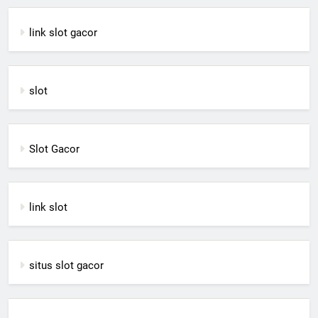
link slot gacor
slot
Slot Gacor
link slot
situs slot gacor