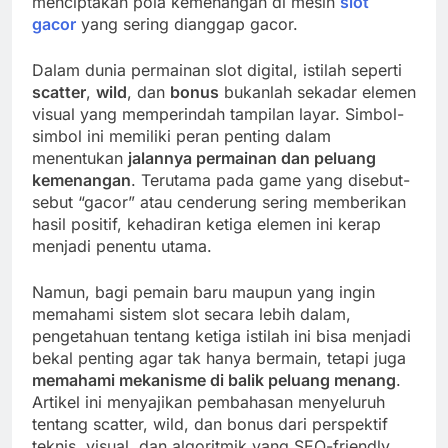
menciptakan pola kemenangan di mesin
slot
gacor
yang sering dianggap gacor.
Dalam dunia permainan slot digital, istilah seperti
scatter
,
wild
, dan
bonus
bukanlah sekadar elemen
visual yang memperindah tampilan layar. Simbol-
simbol ini memiliki peran penting dalam
menentukan
jalannya permainan dan peluang
kemenangan
. Terutama pada game yang disebut-
sebut “gacor” atau cenderung sering memberikan
hasil positif, kehadiran ketiga elemen ini kerap
menjadi penentu utama.
Namun, bagi pemain baru maupun yang ingin
memahami sistem slot secara lebih dalam,
pengetahuan tentang ketiga istilah ini bisa menjadi
bekal penting agar tak hanya bermain, tetapi juga
memahami mekanisme di balik peluang menang
.
Artikel ini menyajikan pembahasan menyeluruh
tentang scatter, wild, dan bonus dari perspektif
teknis, visual, dan algoritmik yang SEO-friendly