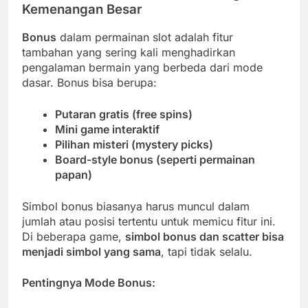
Kemenangan Besar
Bonus
dalam permainan slot adalah fitur
tambahan yang sering kali menghadirkan
pengalaman bermain yang berbeda dari mode
dasar. Bonus bisa berupa:
Putaran gratis (free spins)
Mini game interaktif
Pilihan misteri (mystery picks)
Board-style bonus (seperti permainan
papan)
Simbol bonus biasanya harus muncul dalam
jumlah atau posisi tertentu untuk memicu fitur ini.
Di beberapa game,
simbol bonus dan scatter bisa
menjadi simbol yang sama
, tapi tidak selalu.
Pentingnya Mode Bonus: