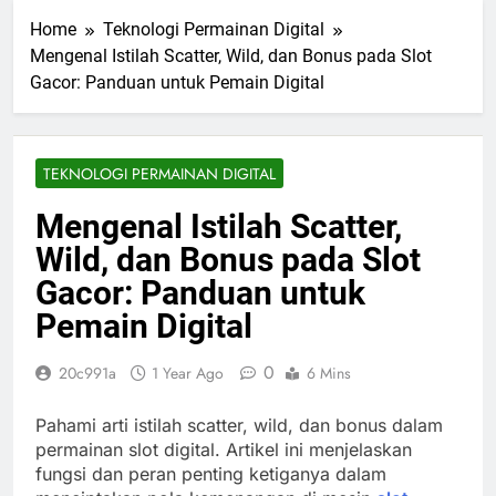
Home
Teknologi Permainan Digital
Mengenal Istilah Scatter, Wild, dan Bonus pada Slot
Gacor: Panduan untuk Pemain Digital
TEKNOLOGI PERMAINAN DIGITAL
Mengenal Istilah Scatter,
Wild, dan Bonus pada Slot
Gacor: Panduan untuk
Pemain Digital
0
20c991a
1 Year Ago
6 Mins
Pahami arti istilah scatter, wild, dan bonus dalam
permainan slot digital. Artikel ini menjelaskan
fungsi dan peran penting ketiganya dalam