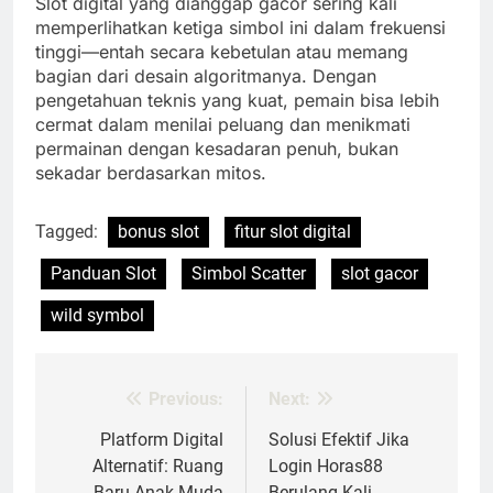
Slot digital yang dianggap gacor sering kali
memperlihatkan ketiga simbol ini dalam frekuensi
tinggi—entah secara kebetulan atau memang
bagian dari desain algoritmanya. Dengan
pengetahuan teknis yang kuat, pemain bisa lebih
cermat dalam menilai peluang dan menikmati
permainan dengan kesadaran penuh, bukan
sekadar berdasarkan mitos.
Tagged:
bonus slot
fitur slot digital
Panduan Slot
Simbol Scatter
slot gacor
wild symbol
Previous:
Next:
Post
navigation
Platform Digital
Solusi Efektif Jika
Alternatif: Ruang
Login Horas88
Baru Anak Muda
Berulang Kali