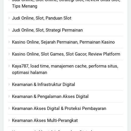
Tips Menang
Judi Online, Slot, Panduan Slot
Judi Online, Slot, Strategi Permainan
Kasino Online, Sejarah Permainan, Permainan Kasino
Kasino Online, Slot Games, Slot Gacor, Review Platform
Kaya787, load time, manajemen cache, performa situs,
optimasi halaman
Keamanan & Infrastruktur Digital
Keamanan & Pengalaman Akses Digital
Keamanan Akses Digital & Proteksi Pembayaran
Keamanan Akses Multi-Perangkat