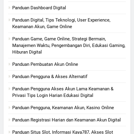
Panduan Dashboard Digital
Panduan Digital, Tips Teknologi, User Experience,
Keamanan Akun, Game Online
Panduan Game, Game Online, Strategi Bermain,
Manajemen Waktu, Pengembangan Diri, Edukasi Gaming,
Hiburan Digital
Panduan Pembuatan Akun Online
Panduan Pengguna & Akses Alternatif
Panduan Pengguna Akses Akun Lama Keamanan &
Privasi Tips Login Harian Edukasi Digital
Panduan Pengguna, Keamanan Akun, Kasino Online
Panduan Registrasi Harian dan Keamanan Akun Digital
Panduan Situs Slot, Informasi Kaya787, Akses Slot