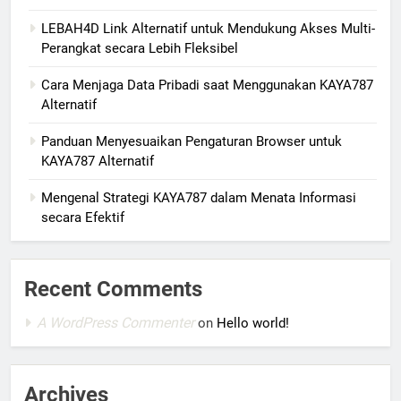
LEBAH4D Link Alternatif untuk Mendukung Akses Multi-
Perangkat secara Lebih Fleksibel
Cara Menjaga Data Pribadi saat Menggunakan KAYA787
Alternatif
Panduan Menyesuaikan Pengaturan Browser untuk
KAYA787 Alternatif
Mengenal Strategi KAYA787 dalam Menata Informasi
secara Efektif
Recent Comments
A WordPress Commenter
on
Hello world!
Archives