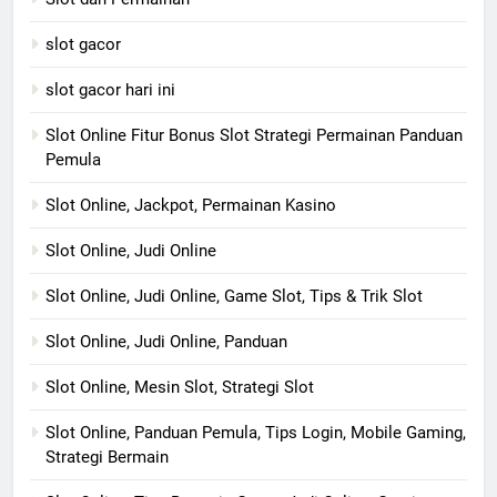
slot gacor
slot gacor hari ini
Slot Online Fitur Bonus Slot Strategi Permainan Panduan
Pemula
Slot Online, Jackpot, Permainan Kasino
Slot Online, Judi Online
Slot Online, Judi Online, Game Slot, Tips & Trik Slot
Slot Online, Judi Online, Panduan
Slot Online, Mesin Slot, Strategi Slot
Slot Online, Panduan Pemula, Tips Login, Mobile Gaming,
Strategi Bermain