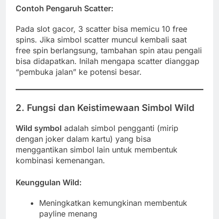
Contoh Pengaruh Scatter:
Pada slot gacor, 3 scatter bisa memicu 10 free
spins. Jika simbol scatter muncul kembali saat
free spin berlangsung, tambahan spin atau pengali
bisa didapatkan. Inilah mengapa scatter dianggap
“pembuka jalan” ke potensi besar.
2. Fungsi dan Keistimewaan Simbol Wild
Wild symbol
adalah simbol pengganti (mirip
dengan joker dalam kartu) yang bisa
menggantikan simbol lain untuk membentuk
kombinasi kemenangan.
Keunggulan Wild:
Meningkatkan kemungkinan membentuk
payline menang