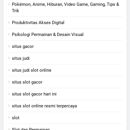
Pokémon, Anime, Hiburan, Video Game, Gaming, Tips &
Trik
Produktivitas Akses Digital
Psikologi Permainan & Desain Visual
situs gacor
situs judi
situs judi slot online
situs slot gacor
situs slot gacor hari ini
situs slot online resmi terpercaya
slot
Slot dan Permainan