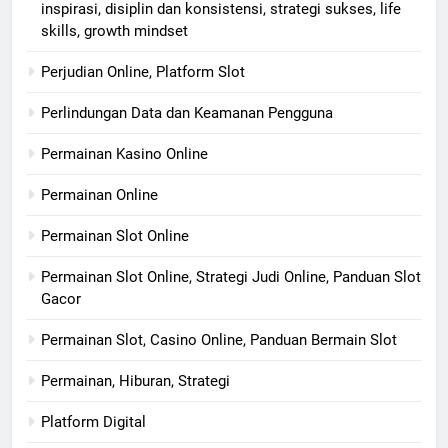
inspirasi, disiplin dan konsistensi, strategi sukses, life
skills, growth mindset
Perjudian Online, Platform Slot
Perlindungan Data dan Keamanan Pengguna
Permainan Kasino Online
Permainan Online
Permainan Slot Online
Permainan Slot Online, Strategi Judi Online, Panduan Slot
Gacor
Permainan Slot, Casino Online, Panduan Bermain Slot
Permainan, Hiburan, Strategi
Platform Digital