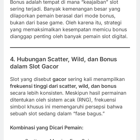
Bonus adalah tempat di mana “keajaiban” slot
sering terjadi. Banyak kemenangan besar yang
dilaporkan pemain berasal dari mode bonus,
bukan dari base game. Oleh karena itu, strategi
yang memaksimalkan kesempatan memicu bonus
dianggap penting oleh banyak pemain slot digital.
4. Hubungan Scatter, Wild, dan Bonus
dalam Slot Gacor
Slot yang disebut
gacor
sering kali menampilkan
frekuensi tinggi dari scatter, wild, dan bonus
secara lebih konsisten. Meskipun hasil permainan
ditentukan oleh sistem acak (RNG), frekuensi
simbol khusus ini memengaruhi persepsi bahwa
sebuah slot sedang dalam “fase bagus.”
Kombinasi yang Dicari Pemain: