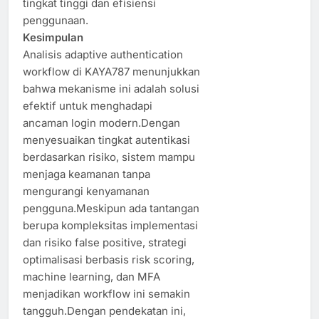
tingkat tinggi dan efisiensi
penggunaan.
Kesimpulan
Analisis adaptive authentication
workflow di KAYA787 menunjukkan
bahwa mekanisme ini adalah solusi
efektif untuk menghadapi
ancaman login modern.Dengan
menyesuaikan tingkat autentikasi
berdasarkan risiko, sistem mampu
menjaga keamanan tanpa
mengurangi kenyamanan
pengguna.Meskipun ada tantangan
berupa kompleksitas implementasi
dan risiko false positive, strategi
optimalisasi berbasis risk scoring,
machine learning, dan MFA
menjadikan workflow ini semakin
tangguh.Dengan pendekatan ini,