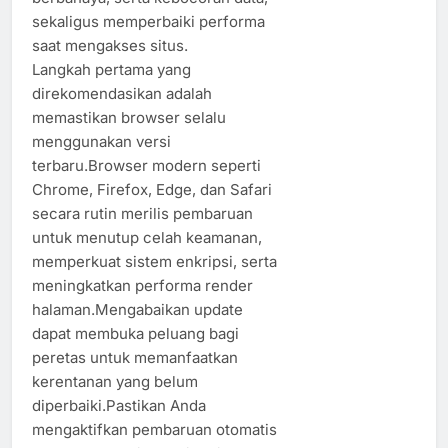
sekaligus memperbaiki performa
saat mengakses situs.
Langkah pertama yang
direkomendasikan adalah
memastikan browser selalu
menggunakan versi
terbaru.Browser modern seperti
Chrome, Firefox, Edge, dan Safari
secara rutin merilis pembaruan
untuk menutup celah keamanan,
memperkuat sistem enkripsi, serta
meningkatkan performa render
halaman.Mengabaikan update
dapat membuka peluang bagi
peretas untuk memanfaatkan
kerentanan yang belum
diperbaiki.Pastikan Anda
mengaktifkan pembaruan otomatis