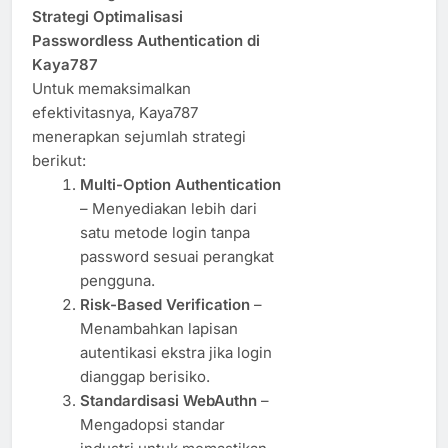
Strategi Optimalisasi
Passwordless Authentication di
Kaya787
Untuk memaksimalkan
efektivitasnya, Kaya787
menerapkan sejumlah strategi
berikut:
Multi-Option Authentication
– Menyediakan lebih dari
satu metode login tanpa
password sesuai perangkat
pengguna.
Risk-Based Verification
–
Menambahkan lapisan
autentikasi ekstra jika login
dianggap berisiko.
Standardisasi WebAuthn
–
Mengadopsi standar