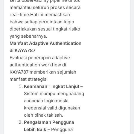
serta observability pipeline untuk
memantau seluruh proses secara
real-time.Hal ini memastikan
bahwa setiap permintaan login
diperlakukan sesuai tingkat risiko
yang sebenarnya.
Manfaat Adaptive Authentication
di KAYA787
Evaluasi penerapan adaptive
authentication workflow di
KAYA787 memberikan sejumlah
manfaat strategis:
Keamanan Tingkat Lanjut
–
Sistem mampu menghadang
ancaman login meski
kredensial valid digunakan
oleh pihak tak sah.
Pengalaman Pengguna
Lebih Baik
– Pengguna