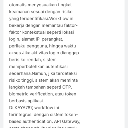
otomatis menyesuaikan tingkat
keamanan sesuai dengan risiko
yang teridentifikasi.Workflow ini
bekerja dengan memantau faktor-
faktor kontekstual seperti lokasi
login, alamat IP, perangkat,
perilaku pengguna, hingga waktu
akses.Jika aktivitas login dianggap
berisiko rendah, sistem
memperbolehkan autentikasi
sederhana.Namun, jika terdeteksi
risiko tinggi, sistem akan meminta
langkah tambahan seperti OTP,
biometric verification, atau token
berbasis aplikasi.
Di KAYA787, workflow ini
terintegrasi dengan sistem token-
based authentication, API Gateway,