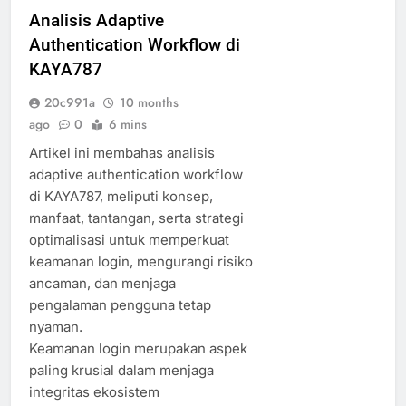
Analisis Adaptive
Authentication Workflow di
KAYA787
20c991a
10 months
ago
0
6 mins
Artikel ini membahas analisis
adaptive authentication workflow
di KAYA787, meliputi konsep,
manfaat, tantangan, serta strategi
optimalisasi untuk memperkuat
keamanan login, mengurangi risiko
ancaman, dan menjaga
pengalaman pengguna tetap
nyaman.
Keamanan login merupakan aspek
paling krusial dalam menjaga
integritas ekosistem