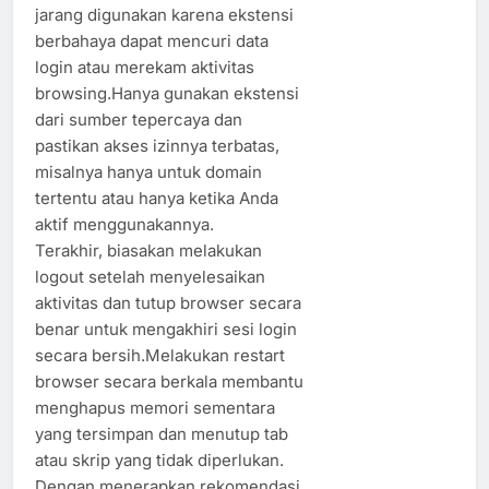
jarang digunakan karena ekstensi
berbahaya dapat mencuri data
login atau merekam aktivitas
browsing.Hanya gunakan ekstensi
dari sumber tepercaya dan
pastikan akses izinnya terbatas,
misalnya hanya untuk domain
tertentu atau hanya ketika Anda
aktif menggunakannya.
Terakhir, biasakan melakukan
logout setelah menyelesaikan
aktivitas dan tutup browser secara
benar untuk mengakhiri sesi login
secara bersih.Melakukan restart
browser secara berkala membantu
menghapus memori sementara
yang tersimpan dan menutup tab
atau skrip yang tidak diperlukan.
Dengan menerapkan rekomendasi