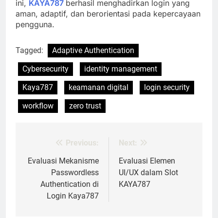
ini,
KAYA787
berhasil menghadirkan login yang
aman, adaptif, dan berorientasi pada kepercayaan
pengguna.
Tagged:
Adaptive Authentication
Cybersecurity
identity management
Kaya787
keamanan digital
login security
workflow
zero trust
Previous:
Next:
Post
navigation
Evaluasi Mekanisme
Evaluasi Elemen
Passwordless
UI/UX dalam Slot
Authentication di
KAYA787
Login Kaya787