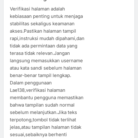
Verifikasi halaman adalah
kebiasaan penting untuk menjaga
stabilitas sekaligus keamanan
akses.Pastikan halaman tampil
rapi,instruksi mudah dipahami,dan
tidak ada permintaan data yang
terasa tidak relevan.Jangan
langsung memasukkan username
atau kata sandi sebelum halaman
benar-benar tampil lengkap.
Dalam penggunaan
Lae138,verifikasi halaman
membantu pengguna memastikan
bahwa tampilan sudah normal
sebelum melanjutkan.Jika teks
terpotong,tombol tidak terlihat
jelas,atau tampilan halaman tidak
sesuai,sebaiknya berhenti