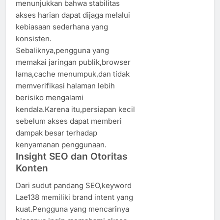
menunjukkan bahwa stabilitas
akses harian dapat dijaga melalui
kebiasaan sederhana yang
konsisten.
Sebaliknya,pengguna yang
memakai jaringan publik,browser
lama,cache menumpuk,dan tidak
memverifikasi halaman lebih
berisiko mengalami
kendala.Karena itu,persiapan kecil
sebelum akses dapat memberi
dampak besar terhadap
kenyamanan penggunaan.
Insight SEO dan Otoritas
Konten
Dari sudut pandang SEO,keyword
Lae138 memiliki brand intent yang
kuat.Pengguna yang mencarinya