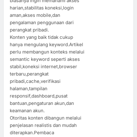
biasanya ingin memahami akses
harian,stabilitas koneksi,login
aman,akses mobile,dan
pengalaman penggunaan dari
perangkat pribadi.
Konten yang baik tidak cukup
hanya mengulang keyword.Artikel
perlu membangun konteks melalui
semantic keyword seperti akses
stabil,koneksi internet,browser
terbaru,perangkat
pribadi,cache,verifikasi
halaman,tampilan
responsif,dashboard,pusat
bantuan,pengaturan akun,dan
keamanan akun.
Otoritas konten dibangun melalui
penjelasan realistis dan mudah
diterapkan.Pembaca