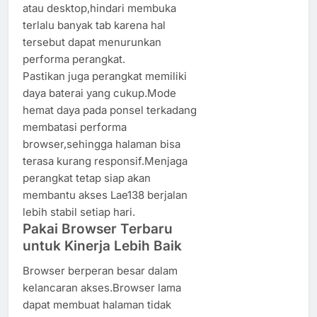
atau desktop,hindari membuka
terlalu banyak tab karena hal
tersebut dapat menurunkan
performa perangkat.
Pastikan juga perangkat memiliki
daya baterai yang cukup.Mode
hemat daya pada ponsel terkadang
membatasi performa
browser,sehingga halaman bisa
terasa kurang responsif.Menjaga
perangkat tetap siap akan
membantu akses Lae138 berjalan
lebih stabil setiap hari.
Pakai Browser Terbaru
untuk Kinerja Lebih Baik
Browser berperan besar dalam
kelancaran akses.Browser lama
dapat membuat halaman tidak