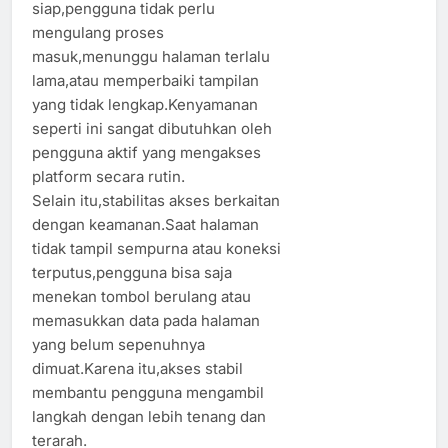
siap,pengguna tidak perlu
mengulang proses
masuk,menunggu halaman terlalu
lama,atau memperbaiki tampilan
yang tidak lengkap.Kenyamanan
seperti ini sangat dibutuhkan oleh
pengguna aktif yang mengakses
platform secara rutin.
Selain itu,stabilitas akses berkaitan
dengan keamanan.Saat halaman
tidak tampil sempurna atau koneksi
terputus,pengguna bisa saja
menekan tombol berulang atau
memasukkan data pada halaman
yang belum sepenuhnya
dimuat.Karena itu,akses stabil
membantu pengguna mengambil
langkah dengan lebih tenang dan
terarah.