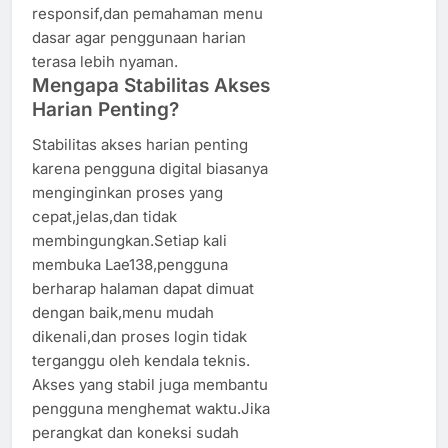
responsif,dan pemahaman menu
dasar agar penggunaan harian
terasa lebih nyaman.
Mengapa Stabilitas Akses
Harian Penting?
Stabilitas akses harian penting
karena pengguna digital biasanya
menginginkan proses yang
cepat,jelas,dan tidak
membingungkan.Setiap kali
membuka Lae138,pengguna
berharap halaman dapat dimuat
dengan baik,menu mudah
dikenali,dan proses login tidak
terganggu oleh kendala teknis.
Akses yang stabil juga membantu
pengguna menghemat waktu.Jika
perangkat dan koneksi sudah