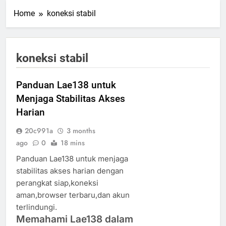
Home
koneksi stabil
koneksi stabil
Panduan Lae138 untuk
Menjaga Stabilitas Akses
Harian
20c991a
3 months
ago
0
18 mins
Panduan Lae138 untuk menjaga
stabilitas akses harian dengan
perangkat siap,koneksi
aman,browser terbaru,dan akun
terlindungi.
Memahami Lae138 dalam