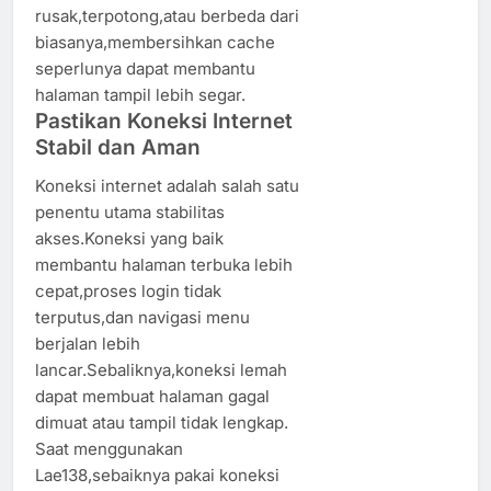
rusak,terpotong,atau berbeda dari
biasanya,membersihkan cache
seperlunya dapat membantu
halaman tampil lebih segar.
Pastikan Koneksi Internet
Stabil dan Aman
Koneksi internet adalah salah satu
penentu utama stabilitas
akses.Koneksi yang baik
membantu halaman terbuka lebih
cepat,proses login tidak
terputus,dan navigasi menu
berjalan lebih
lancar.Sebaliknya,koneksi lemah
dapat membuat halaman gagal
dimuat atau tampil tidak lengkap.
Saat menggunakan
Lae138,sebaiknya pakai koneksi