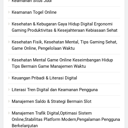
Keamanan Situs Judi
Keamanan Togel Online
Kesehatan & Kebugaran Gaya Hidup Digital Ergonomi
Gaming Produktivitas & Kesejahteraan Kebiasaan Sehat
Kesehatan Fisik, Kesehatan Mental, Tips Gaming Sehat,
Game Online, Pengelolaan Waktu
Kesehatan Mental Game Online Keseimbangan Hidup
Tips Bermain Game Manajemen Waktu
Keuangan Pribadi & Literasi Digital
Literasi Tren Digital dan Keamanan Pengguna
Manajemen Saldo & Strategi Bermain Slot
Manajemen Trafik Digital,Optimasi Sistem
Online,Stabilitas Platform Modern,Pengalaman Pengguna
Berkelanjutan