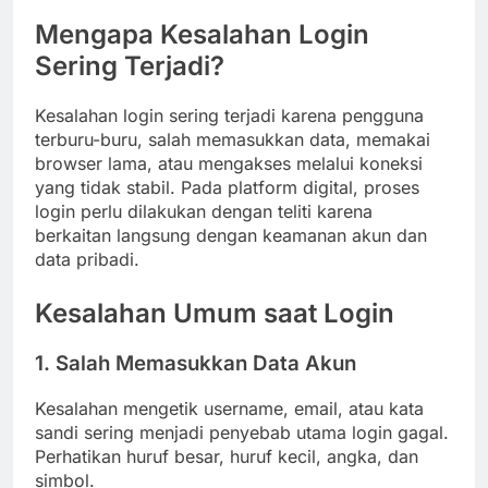
Mengapa Kesalahan Login
Sering Terjadi?
Kesalahan login sering terjadi karena pengguna
terburu-buru, salah memasukkan data, memakai
browser lama, atau mengakses melalui koneksi
yang tidak stabil. Pada platform digital, proses
login perlu dilakukan dengan teliti karena
berkaitan langsung dengan keamanan akun dan
data pribadi.
Kesalahan Umum saat Login
1. Salah Memasukkan Data Akun
Kesalahan mengetik username, email, atau kata
sandi sering menjadi penyebab utama login gagal.
Perhatikan huruf besar, huruf kecil, angka, dan
simbol.