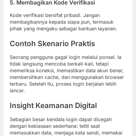
5. Membagikan Kode Verifikasi
Kode verifikasi bersifat pribadi. Jangan
membagikannya kepada siapa pun, termasuk
pihak yang mengaku sebagai bantuan layanan.
Contoh Skenario Praktis
Seorang pengguna gagal login melalui ponsel. Ia
tidak langsung mencoba berkali-kali, tetapi
memeriksa koneksi, memastikan data akun benar,
membersihkan cache, dan menggunakan browser
terbaru. Setelah itu, proses login berjalan lebih
lancar.
Insight Keamanan Digital
Sebagian besar kendala login dapat dicegah
dengan kebiasaan sederhana: teliti saat
memasukkan data, menjaga kata sandi, memakai