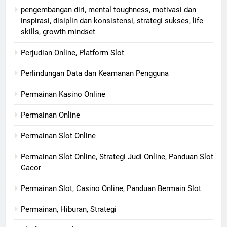
pengembangan diri, mental toughness, motivasi dan
inspirasi, disiplin dan konsistensi, strategi sukses, life
skills, growth mindset
Perjudian Online, Platform Slot
Perlindungan Data dan Keamanan Pengguna
Permainan Kasino Online
Permainan Online
Permainan Slot Online
Permainan Slot Online, Strategi Judi Online, Panduan Slot
Gacor
Permainan Slot, Casino Online, Panduan Bermain Slot
Permainan, Hiburan, Strategi