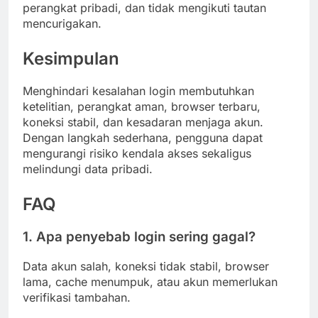
perangkat pribadi, dan tidak mengikuti tautan
mencurigakan.
Kesimpulan
Menghindari kesalahan login membutuhkan
ketelitian, perangkat aman, browser terbaru,
koneksi stabil, dan kesadaran menjaga akun.
Dengan langkah sederhana, pengguna dapat
mengurangi risiko kendala akses sekaligus
melindungi data pribadi.
FAQ
1. Apa penyebab login sering gagal?
Data akun salah, koneksi tidak stabil, browser
lama, cache menumpuk, atau akun memerlukan
verifikasi tambahan.