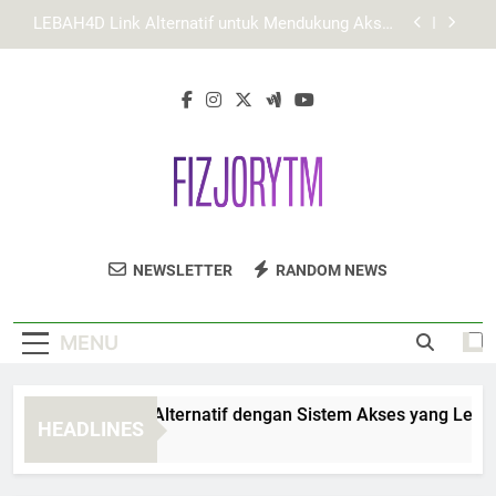
Skip
Cara Menjaga Data Pribadi saat Menggunakan
to
KAYA787 Alternatif
content
Panduan Menyesuaikan Pengaturan Browser
untuk KAYA787 Alternatif
EDWINSLOT Link Alternatif dengan Sistem Akses
yang Lebih Adaptif
LEBAH4D Link Alternatif untuk Mendukung Akses
Multi-Perangkat secara Lebih Fleksibel
Cara Menjaga Data Pribadi saat Menggunakan
KAYA787 Alternatif
Fizjo Rytm
Dapatkan Perawatan Fisioterapi Profesional
Panduan Menyesuaikan Pengaturan Browser
NEWSLETTER
RANDOM NEWS
untuk KAYA787 Alternatif
Di Fizjo Rytm Untuk Kesehatan Tubuh
Optimal.
MENU
WINSLOT Link Alternatif dengan Sistem Akses yang Lebih Ada
HEADLINES
Weeks Ago