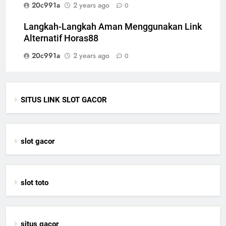
20c991a
2 years ago
0
Langkah-Langkah Aman Menggunakan Link
Alternatif Horas88
20c991a
2 years ago
0
SITUS LINK SLOT GACOR
slot gacor
slot toto
situs gacor