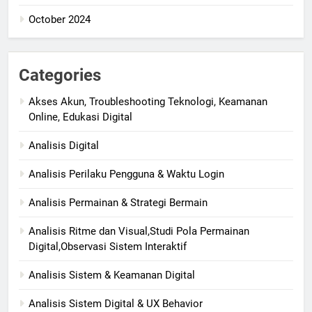
October 2024
Categories
Akses Akun, Troubleshooting Teknologi, Keamanan
Online, Edukasi Digital
Analisis Digital
Analisis Perilaku Pengguna & Waktu Login
Analisis Permainan & Strategi Bermain
Analisis Ritme dan Visual,Studi Pola Permainan
Digital,Observasi Sistem Interaktif
Analisis Sistem & Keamanan Digital
Analisis Sistem Digital & UX Behavior