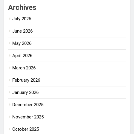
Archives
July 2026
June 2026
May 2026
April 2026
March 2026
February 2026
January 2026
December 2025
November 2025
October 2025