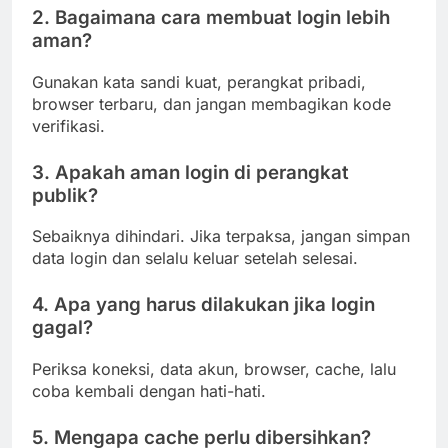
2. Bagaimana cara membuat login lebih
aman?
Gunakan kata sandi kuat, perangkat pribadi,
browser terbaru, dan jangan membagikan kode
verifikasi.
3. Apakah aman login di perangkat
publik?
Sebaiknya dihindari. Jika terpaksa, jangan simpan
data login dan selalu keluar setelah selesai.
4. Apa yang harus dilakukan jika login
gagal?
Periksa koneksi, data akun, browser, cache, lalu
coba kembali dengan hati-hati.
5. Mengapa cache perlu dibersihkan?