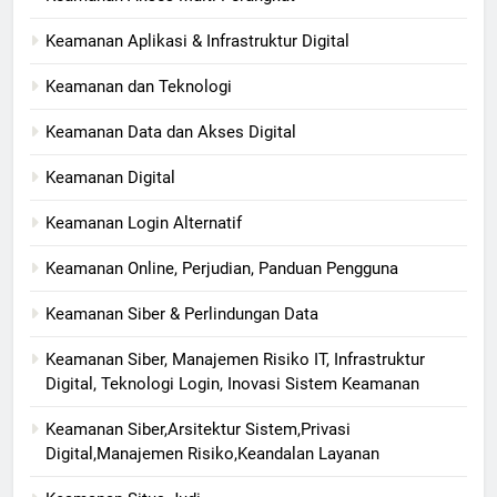
Keamanan Aplikasi & Infrastruktur Digital
Keamanan dan Teknologi
Keamanan Data dan Akses Digital
Keamanan Digital
Keamanan Login Alternatif
Keamanan Online, Perjudian, Panduan Pengguna
Keamanan Siber & Perlindungan Data
Keamanan Siber, Manajemen Risiko IT, Infrastruktur
Digital, Teknologi Login, Inovasi Sistem Keamanan
Keamanan Siber,Arsitektur Sistem,Privasi
Digital,Manajemen Risiko,Keandalan Layanan