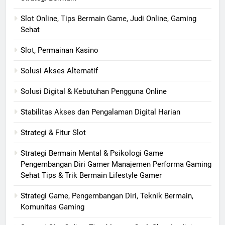
Slot Online, Tips Bermain Game, Judi Online, Gaming
Sehat
Slot, Permainan Kasino
Solusi Akses Alternatif
Solusi Digital & Kebutuhan Pengguna Online
Stabilitas Akses dan Pengalaman Digital Harian
Strategi & Fitur Slot
Strategi Bermain Mental & Psikologi Game
Pengembangan Diri Gamer Manajemen Performa Gaming
Sehat Tips & Trik Bermain Lifestyle Gamer
Strategi Game, Pengembangan Diri, Teknik Bermain,
Komunitas Gaming