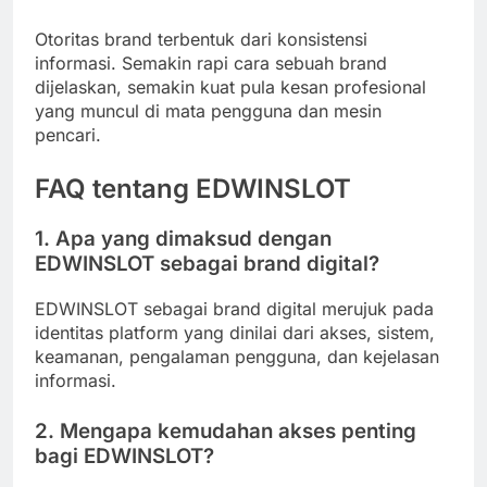
Otoritas brand terbentuk dari konsistensi
informasi. Semakin rapi cara sebuah brand
dijelaskan, semakin kuat pula kesan profesional
yang muncul di mata pengguna dan mesin
pencari.
FAQ tentang EDWINSLOT
1. Apa yang dimaksud dengan
EDWINSLOT sebagai brand digital?
EDWINSLOT sebagai brand digital merujuk pada
identitas platform yang dinilai dari akses, sistem,
keamanan, pengalaman pengguna, dan kejelasan
informasi.
2. Mengapa kemudahan akses penting
bagi EDWINSLOT?