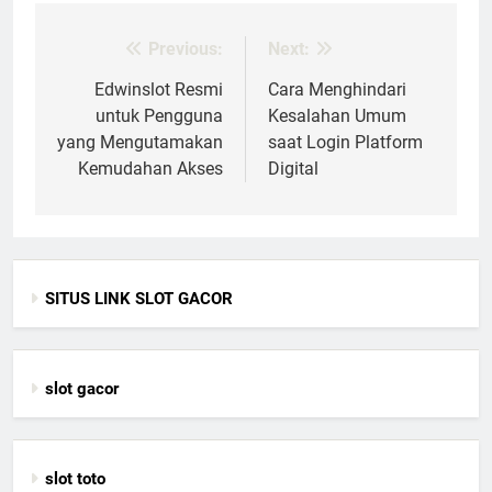
Previous:
Next:
Post
navigation
Edwinslot Resmi
Cara Menghindari
untuk Pengguna
Kesalahan Umum
yang Mengutamakan
saat Login Platform
Kemudahan Akses
Digital
SITUS LINK SLOT GACOR
slot gacor
slot toto