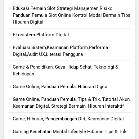
Edukasi Pemain Slot Strategi Manajemen Risiko
Panduan Pemula Slot Online Kontrol Modal Bermain Tips
Hiburan Digital
Ekosistem Platform Digital
Evaluasi Sistem,Keamanan Platform,Performa
Digital,Audit UX,Literasi Pengguna
Game & Pendidikan, Gaya Hidup Sehat, Teknologi &
Kehidupan
Game Online, Panduan Pemula, Hiburan Digital
Game Online, Panduan Pemula, Tips & Trik, Tutorial Akun,
Keamanan Digital, Strategi Bermain, Hiburan Interaktif
Game, Hiburan, Pengembangan Diri, Keamanan Digital
Gaming Kesehatan Mental Lifestyle Hiburan Tips & Trik