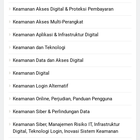
Keamanan Akses Digital & Proteksi Pembayaran
Keamanan Akses Multi-Perangkat
Keamanan Aplikasi & Infrastruktur Digital
Keamanan dan Teknologi
Keamanan Data dan Akses Digital
Keamanan Digital
Keamanan Login Alternatif
Keamanan Online, Perjudian, Panduan Pengguna
Keamanan Siber & Perlindungan Data
Keamanan Siber, Manajemen Risiko IT, Infrastruktur
Digital, Teknologi Login, Inovasi Sistem Keamanan