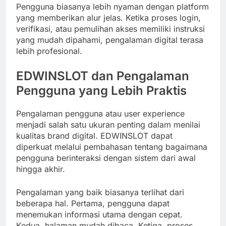
Pengguna biasanya lebih nyaman dengan platform
yang memberikan alur jelas. Ketika proses login,
verifikasi, atau pemulihan akses memiliki instruksi
yang mudah dipahami, pengalaman digital terasa
lebih profesional.
EDWINSLOT dan Pengalaman
Pengguna yang Lebih Praktis
Pengalaman pengguna atau user experience
menjadi salah satu ukuran penting dalam menilai
kualitas brand digital. EDWINSLOT dapat
diperkuat melalui pembahasan tentang bagaimana
pengguna berinteraksi dengan sistem dari awal
hingga akhir.
Pengalaman yang baik biasanya terlihat dari
beberapa hal. Pertama, pengguna dapat
menemukan informasi utama dengan cepat.
Kedua, halaman mudah dibaca. Ketiga, proses