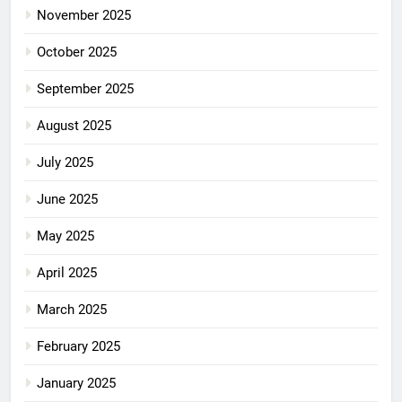
November 2025
October 2025
September 2025
August 2025
July 2025
June 2025
May 2025
April 2025
March 2025
February 2025
January 2025