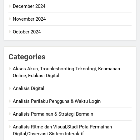
December 2024
November 2024
October 2024
Categories
Akses Akun, Troubleshooting Teknologi, Keamanan
Online, Edukasi Digital
Analisis Digital
Analisis Perilaku Pengguna & Waktu Login
Analisis Permainan & Strategi Bermain
Analisis Ritme dan Visual,Studi Pola Permainan
Digital,Observasi Sistem Interaktif