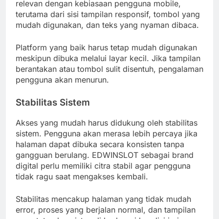
relevan dengan kebiasaan pengguna mobile,
terutama dari sisi tampilan responsif, tombol yang
mudah digunakan, dan teks yang nyaman dibaca.
Platform yang baik harus tetap mudah digunakan
meskipun dibuka melalui layar kecil. Jika tampilan
berantakan atau tombol sulit disentuh, pengalaman
pengguna akan menurun.
Stabilitas Sistem
Akses yang mudah harus didukung oleh stabilitas
sistem. Pengguna akan merasa lebih percaya jika
halaman dapat dibuka secara konsisten tanpa
gangguan berulang. EDWINSLOT sebagai brand
digital perlu memiliki citra stabil agar pengguna
tidak ragu saat mengakses kembali.
Stabilitas mencakup halaman yang tidak mudah
error, proses yang berjalan normal, dan tampilan