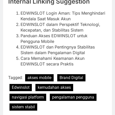
Internal Linking Suggestion
EDWINSLOT Login Aman: Tips Menghindari
Kendala Saat Masuk Akun
EDWINSLOT dalam Perspektif Teknologi,
Kecepatan, dan Stabilitas Sistem
Panduan Akses EDWINSLOT untuk
Pengguna Mobile
EDWINSLOT dan Pentingnya Stabilitas
Sistem dalam Pengalaman Digital
Cara Memahami Keamanan Akun
EDWINSLOT secara Praktis
Tagged:
akses mobile
Brand Digital
Edwinslot
kemudahan akses
navigasi platform
pengalaman pengguna
sistem stabil