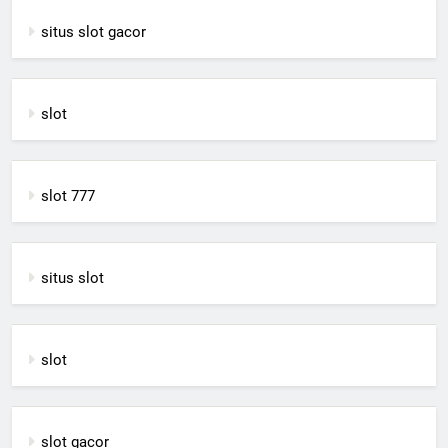
situs slot gacor
slot
slot 777
situs slot
slot
slot gacor