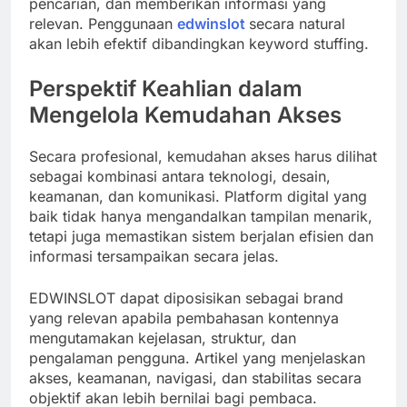
pencarian, dan memberikan informasi yang
relevan. Penggunaan
edwinslot
secara natural
akan lebih efektif dibandingkan keyword stuffing.
Perspektif Keahlian dalam
Mengelola Kemudahan Akses
Secara profesional, kemudahan akses harus dilihat
sebagai kombinasi antara teknologi, desain,
keamanan, dan komunikasi. Platform digital yang
baik tidak hanya mengandalkan tampilan menarik,
tetapi juga memastikan sistem berjalan efisien dan
informasi tersampaikan secara jelas.
EDWINSLOT dapat diposisikan sebagai brand
yang relevan apabila pembahasan kontennya
mengutamakan kejelasan, struktur, dan
pengalaman pengguna. Artikel yang menjelaskan
akses, keamanan, navigasi, dan stabilitas secara
objektif akan lebih bernilai bagi pembaca.