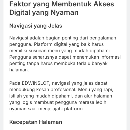
Faktor yang Membentuk Akses
Digital yang Nyaman
Navigasi yang Jelas
Navigasi adalah bagian penting dari pengalaman
pengguna. Platform digital yang baik harus
memiliki susunan menu yang mudah dipahami.
Pengguna seharusnya dapat menemukan informasi
penting tanpa harus membuka terlalu banyak
halaman.
Pada EDWINSLOT, navigasi yang jelas dapat
mendukung kesan profesional. Menu yang rapi,
istilah yang mudah dipahami, dan alur halaman
yang logis membuat pengguna merasa lebih
nyaman saat menjelajahi platform.
Kecepatan Halaman