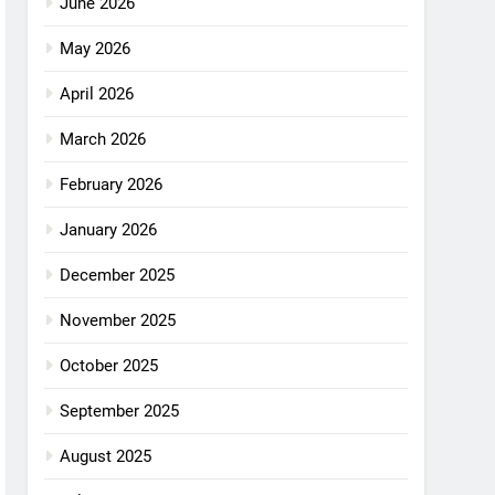
June 2026
May 2026
April 2026
March 2026
February 2026
January 2026
December 2025
November 2025
October 2025
September 2025
August 2025