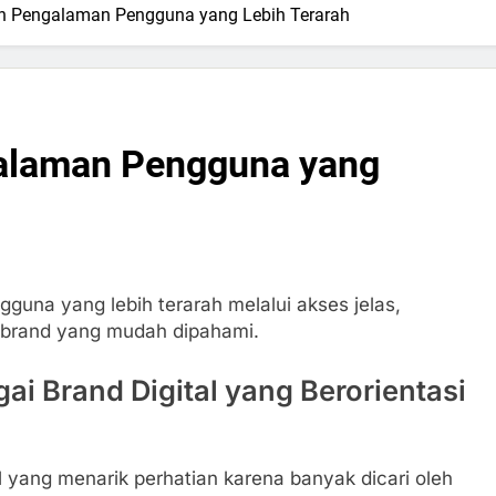
 Pengalaman Pengguna yang Lebih Terarah
laman Pengguna yang
na yang lebih terarah melalui akses jelas,
i brand yang mudah dipahami.
 Brand Digital yang Berorientasi
 yang menarik perhatian karena banyak dicari oleh