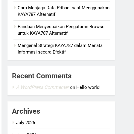
Cara Menjaga Data Pribadi saat Menggunakan
KAYA787 Alternatif
Panduan Menyesuaikan Pengaturan Browser
untuk KAYA787 Alternatif
Mengenal Strategi KAYA787 dalam Menata
Informasi secara Efektif
Recent Comments
A WordPress Commenter
on
Hello world!
Archives
July 2026