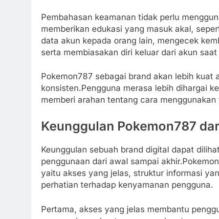
Pembahasan keamanan tidak perlu menggunak
memberikan edukasi yang masuk akal, seper
data akun kepada orang lain, mengecek kemb
serta membiasakan diri keluar dari akun saa
Pokemon787 sebagai brand akan lebih kuat 
konsisten.Pengguna merasa lebih dihargai ket
memberi arahan tentang cara menggunakan fit
Keunggulan Pokemon787 dari
Keunggulan sebuah brand digital dapat dili
penggunaan dari awal sampai akhir.Pokemon
yaitu akses yang jelas, struktur informasi y
perhatian terhadap kenyamanan pengguna.
Pertama, akses yang jelas membantu penggun