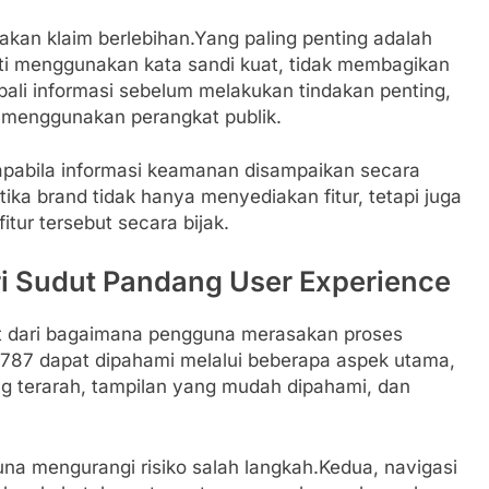
an klaim berlebihan.Yang paling penting adalah
ti menggunakan kata sandi kuat, tidak membagikan
ali informasi sebelum melakukan tindakan penting,
t menggunakan perangkat publik.
apabila informasi keamanan disampaikan secara
ika brand tidak hanya menyediakan fitur, tetapi juga
ur tersebut secara bijak.
 Sudut Pandang User Experience
hat dari bagaimana pengguna merasakan proses
787 dapat dipahami melalui beberapa aspek utama,
ang terarah, tampilan yang mudah dipahami, dan
a mengurangi risiko salah langkah.Kedua, navigasi