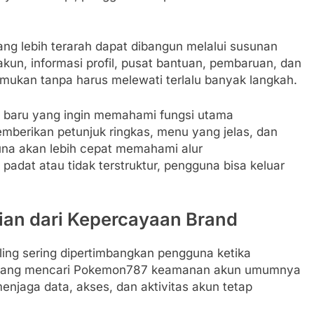
 lebih terarah dapat dibangun melalui susunan
akun, informasi profil, pusat bantuan, pembaruan, dan
ukan tanpa harus melewati terlalu banyak langkah.
a baru yang ingin memahami fungsi utama
berikan petunjuk ringkas, menu yang jelas, dan
una akan lebih cepat memahami alur
 padat atau tidak terstruktur, pengguna bisa keluar
an dari Kepercayaan Brand
ling sering dipertimbangkan pengguna ketika
na yang mencari Pokemon787 keamanan akun umumnya
njaga data, akses, dan aktivitas akun tetap