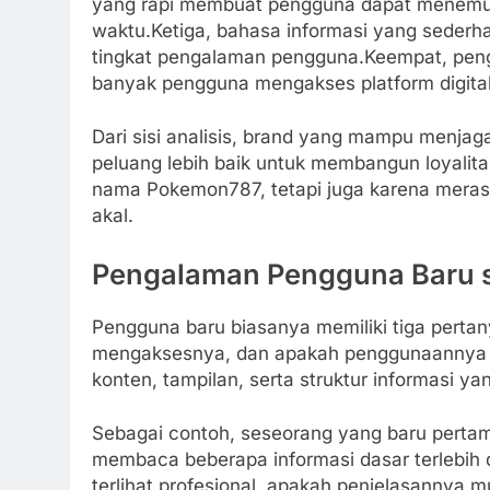
yang rapi membuat pengguna dapat menem
waktu.Ketiga, bahasa informasi yang sederh
tingkat pengalaman pengguna.Keempat, peng
banyak pengguna mengakses platform digital
Dari sisi analisis, brand yang mampu menjaga
peluang lebih baik untuk membangun loyalit
nama Pokemon787, tetapi juga karena mera
akal.
Pengalaman Pengguna Baru 
Pengguna baru biasanya memiliki tiga perta
mengaksesnya, dan apakah penggunaannya te
konten, tampilan, serta struktur informasi yan
Sebagai contoh, seseorang yang baru pert
membaca beberapa informasi dasar terlebih
terlihat profesional, apakah penjelasannya 