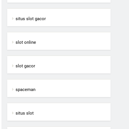
situs slot gacor
slot online
slot gacor
spaceman
situs slot