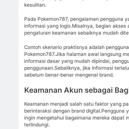
kesulitan.
Pada Pokemon787, pengalaman pengguna yang
informasi yang logis.Misalnya, bagian akses 
pengaturan keamanan sebaiknya mudah ditem
Contoh skenario praktisnya adalah penggun
Pokemon787.Jika halaman awal langsung mem
informasi dasar yang mudah dipindai, pengg
penggunaan.Sebaliknya, jika informasi terlalu
sebelum benar-benar mengenal brand.
Keamanan Akun sebagai Bagi
Keamanan menjadi salah satu faktor yang pa
berinteraksi dengan brand digital.Penggu
ingin mengetahui bagaimana mereka dapat me
terlindungi.