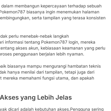
a dalam membangun kepercayaan terhadap sebuah
l Pokemon787 biasanya ingin menemukan halaman
membingungkan, serta tampilan yang terasa konsisten
tidak perlu menebak-nebak langkah
ari informasi tentang Pokemon787 login, mereka
tentang akses akun, kebiasaan keamanan yang perlu
proses penggunaan berjalan lebih nyaman.
baik biasanya mampu mengurangi hambatan teknis
k hanya menilai dari tampilan, tetapi juga dari
at mereka memahami fungsi utama, dan apakah
kses yang Lebih Jelas
ak dicari adalah kebutuhan akses.Pengguna sering