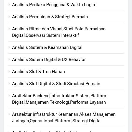
Analisis Perilaku Pengguna & Waktu Login
Analisis Permainan & Strategi Bermain
Analisis Ritme dan Visual,Studi Pola Permainan
Digital,Observasi Sistem Interaktif
Analisis Sistem & Keamanan Digital
Analisis Sistem Digital & UX Behavior
Analisis Slot & Tren Harian
Analisis Slot Digital & Studi Simulasi Pemain
Arsitektur Backend,Infrastruktur Sistem,Platform
Digital,Manajemen Teknologi,Performa Layanan
Arsitektur Infrastruktur,Keamanan Akses,Manajemen
Jaringan,Operasional Platform,Strategi Digital