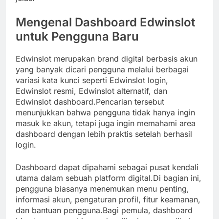
Mengenal Dashboard Edwinslot
untuk Pengguna Baru
Edwinslot merupakan brand digital berbasis akun
yang banyak dicari pengguna melalui berbagai
variasi kata kunci seperti Edwinslot login,
Edwinslot resmi, Edwinslot alternatif, dan
Edwinslot dashboard.Pencarian tersebut
menunjukkan bahwa pengguna tidak hanya ingin
masuk ke akun, tetapi juga ingin memahami area
dashboard dengan lebih praktis setelah berhasil
login.
Dashboard dapat dipahami sebagai pusat kendali
utama dalam sebuah platform digital.Di bagian ini,
pengguna biasanya menemukan menu penting,
informasi akun, pengaturan profil, fitur keamanan,
dan bantuan pengguna.Bagi pemula, dashboard