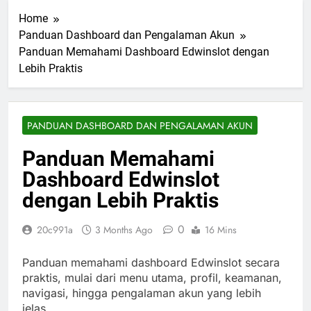
Home
Panduan Dashboard dan Pengalaman Akun
Panduan Memahami Dashboard Edwinslot dengan
Lebih Praktis
PANDUAN DASHBOARD DAN PENGALAMAN AKUN
Panduan Memahami
Dashboard Edwinslot
dengan Lebih Praktis
0
20c991a
3 Months Ago
16 Mins
Panduan memahami dashboard Edwinslot secara
praktis, mulai dari menu utama, profil, keamanan,
navigasi, hingga pengalaman akun yang lebih
jelas.