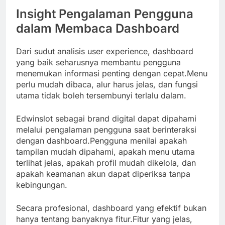
Insight Pengalaman Pengguna
dalam Membaca Dashboard
Dari sudut analisis user experience, dashboard
yang baik seharusnya membantu pengguna
menemukan informasi penting dengan cepat.Menu
perlu mudah dibaca, alur harus jelas, dan fungsi
utama tidak boleh tersembunyi terlalu dalam.
Edwinslot sebagai brand digital dapat dipahami
melalui pengalaman pengguna saat berinteraksi
dengan dashboard.Pengguna menilai apakah
tampilan mudah dipahami, apakah menu utama
terlihat jelas, apakah profil mudah dikelola, dan
apakah keamanan akun dapat diperiksa tanpa
kebingungan.
Secara profesional, dashboard yang efektif bukan
hanya tentang banyaknya fitur.Fitur yang jelas,