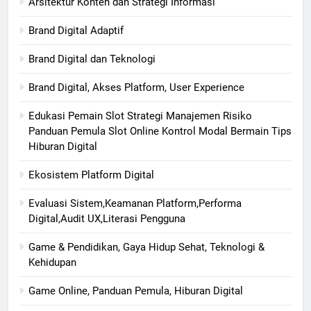
Arsitektur Konten dan Strategi Informasi
Brand Digital Adaptif
Brand Digital dan Teknologi
Brand Digital, Akses Platform, User Experience
Edukasi Pemain Slot Strategi Manajemen Risiko
Panduan Pemula Slot Online Kontrol Modal Bermain Tips
Hiburan Digital
Ekosistem Platform Digital
Evaluasi Sistem,Keamanan Platform,Performa
Digital,Audit UX,Literasi Pengguna
Game & Pendidikan, Gaya Hidup Sehat, Teknologi &
Kehidupan
Game Online, Panduan Pemula, Hiburan Digital