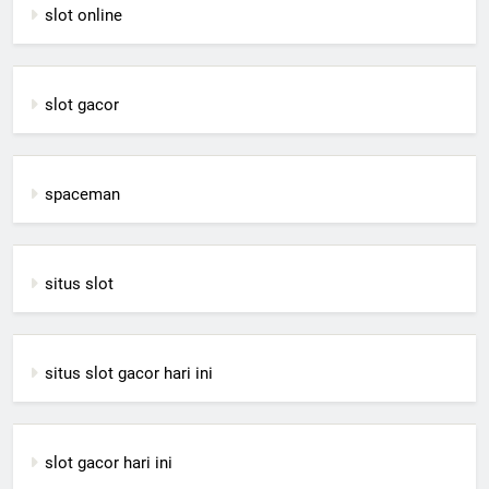
slot online
slot gacor
spaceman
situs slot
situs slot gacor hari ini
slot gacor hari ini