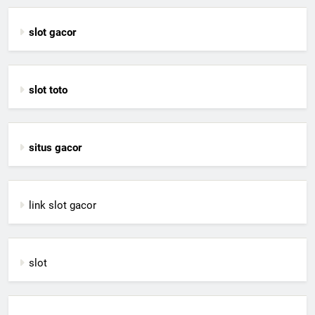
slot gacor
slot toto
situs gacor
link slot gacor
slot