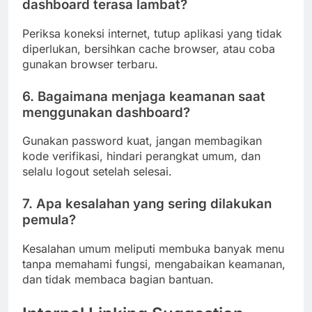
dashboard terasa lambat?
Periksa koneksi internet, tutup aplikasi yang tidak
diperlukan, bersihkan cache browser, atau coba
gunakan browser terbaru.
6. Bagaimana menjaga keamanan saat
menggunakan dashboard?
Gunakan password kuat, jangan membagikan
kode verifikasi, hindari perangkat umum, dan
selalu logout setelah selesai.
7. Apa kesalahan yang sering dilakukan
pemula?
Kesalahan umum meliputi membuka banyak menu
tanpa memahami fungsi, mengabaikan keamanan,
dan tidak membaca bagian bantuan.