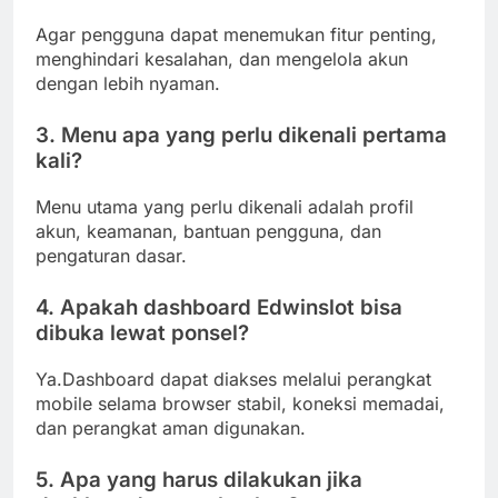
Agar pengguna dapat menemukan fitur penting,
menghindari kesalahan, dan mengelola akun
dengan lebih nyaman.
3. Menu apa yang perlu dikenali pertama
kali?
Menu utama yang perlu dikenali adalah profil
akun, keamanan, bantuan pengguna, dan
pengaturan dasar.
4. Apakah dashboard Edwinslot bisa
dibuka lewat ponsel?
Ya.Dashboard dapat diakses melalui perangkat
mobile selama browser stabil, koneksi memadai,
dan perangkat aman digunakan.
5. Apa yang harus dilakukan jika