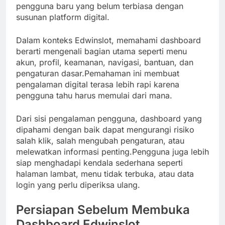
pengguna baru yang belum terbiasa dengan
susunan platform digital.
Dalam konteks Edwinslot, memahami dashboard
berarti mengenali bagian utama seperti menu
akun, profil, keamanan, navigasi, bantuan, dan
pengaturan dasar.Pemahaman ini membuat
pengalaman digital terasa lebih rapi karena
pengguna tahu harus memulai dari mana.
Dari sisi pengalaman pengguna, dashboard yang
dipahami dengan baik dapat mengurangi risiko
salah klik, salah mengubah pengaturan, atau
melewatkan informasi penting.Pengguna juga lebih
siap menghadapi kendala sederhana seperti
halaman lambat, menu tidak terbuka, atau data
login yang perlu diperiksa ulang.
Persiapan Sebelum Membuka
Dashboard Edwinslot