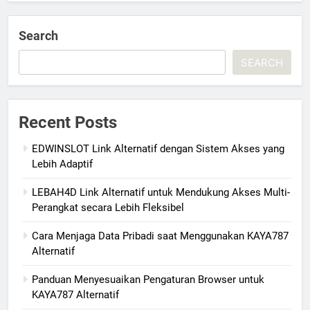
Search
SEARCH
Recent Posts
EDWINSLOT Link Alternatif dengan Sistem Akses yang
Lebih Adaptif
LEBAH4D Link Alternatif untuk Mendukung Akses Multi-
Perangkat secara Lebih Fleksibel
Cara Menjaga Data Pribadi saat Menggunakan KAYA787
Alternatif
Panduan Menyesuaikan Pengaturan Browser untuk
KAYA787 Alternatif